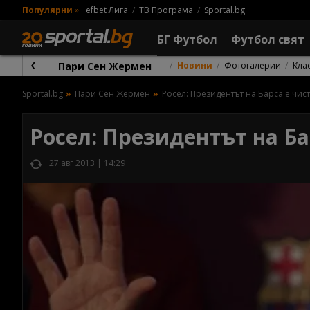
Популярни
»
efbet Лига
ТВ Програма
Sportal.bg
БГ Футбол
Футбол свят
Пари Сен Жермен
Новини
Фотогалерии
Кла
Sportal.bg
Пари Сен Жермен
Росел: Президентът на Барса е чис
Росел: Президентът на Ба
27 авг 2013 | 14:29