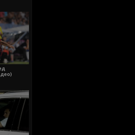
ед
идео)