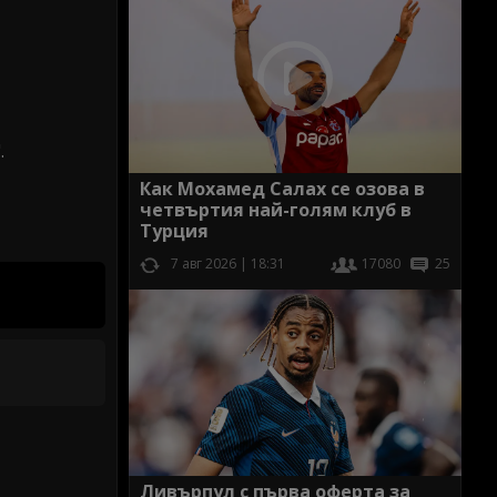
.
Как Мохамед Салах се озова в
четвъртия най-голям клуб в
Турция
7 авг 2026 | 18:31
17080
25
Ливърпул с първа оферта за