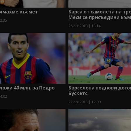
Нямахме късмет
Барса от самолета на тр
Меси се присъедини към
12:35
26 авг 2013 | 13:14
ожи 40 млн. за Педро
Барселона поднови дого
Бускетс
04:02
27 авг 2013 | 12:00