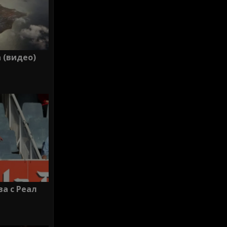
 (видео)
ва с Реал