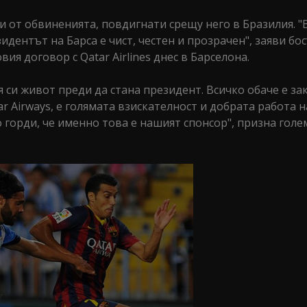
 от обвиненията, повдигнати срещу него в Бразилия. "
идентът на Барса е чист, честен и прозрачен", заяви бо
ия договор с Qatar Airlines днес в Барселона.
я си живот преди да стана президент. Всичко обаче е за
r Airways, е голямата взискателност и добрата работа н
го горди, че именно това е нашият спонсор", призна гол