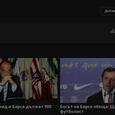
Добав
ид и Барса дължат 900
Босът на Барса обеща: Щ
футболист