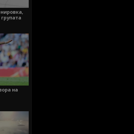
енировка,
 групата
вора на