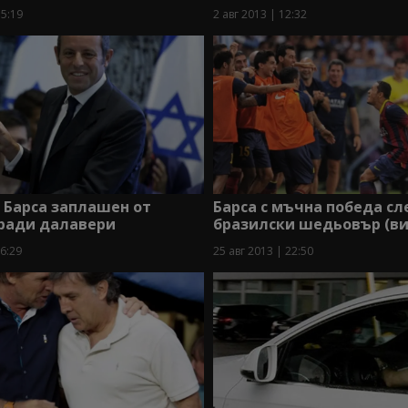
15:19
2 авг 2013 | 12:32
 Барса заплашен от
Барса с мъчна победа сл
аради далавери
бразилски шедьовър (в
16:29
25 авг 2013 | 22:50