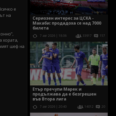
Всичко е
сът на
Сериозен интерес за ЦСКА -
Макаби: продадоха се над 7000
билета
конно",
7 авг 2026 | 18:06
33917
157
а хората,
емият шеф на
Етър пречупи Марек и
продължава да е безгрешен
във Втора лига
7 авг 2026 | 20:40
14012
20