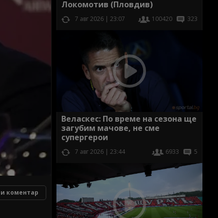
Локомотив (Пловдив)
7 авг 2026 | 23:07
100420
323
Веласкес: По време на сезона ще
загубим мачове, не сме
супергерои
7 авг 2026 | 23:44
6933
5
и коментар