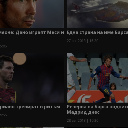
еоне: Дано играят Меси и
Една страна на име Барса
27 авг 2013 | 15:20
15:05
риано тренират в ритъм
Резерва на Барса подпис
Мадрид днес
19:55
28 авг 2013 | 10:36