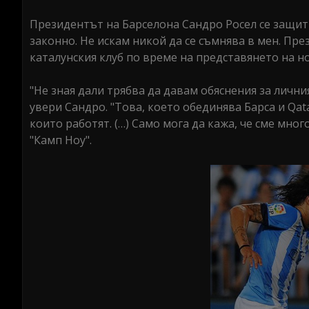
Президентът на Барселона Сандро Росел се защити
законно. Не искам никой да се съмнява в мен. През
каталунския клуб по време на представянето на нов
"Не зная дали трябва да давам обяснения за лични
увери Сандро. "Това, което обединява Барса и Qata
които работят. (…) Само мога да кажа, че сме мно
"Камп Ноу".