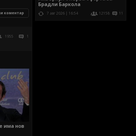
Брадли Баркола
и коментар
7 авг 2026 | 16:54
12158
11
1955
1
е има нов