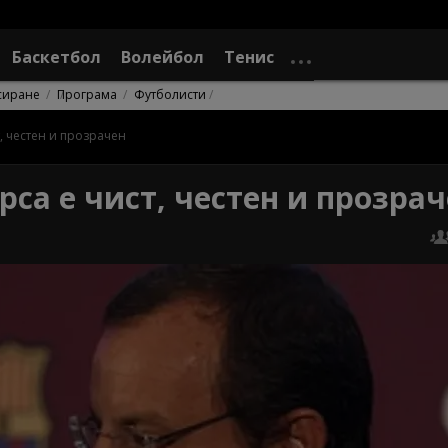
Баскетбол
Волейбол
Тенис
сиране
Програма
Футболисти
т, честен и прозрачен
рса е чист, честен и прозра