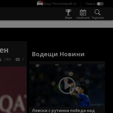
Вход / Регистрирай се
Игри
LiveScore
Търсене
чен
Водещи Новини
1955
1
Левски с рутинна победа над