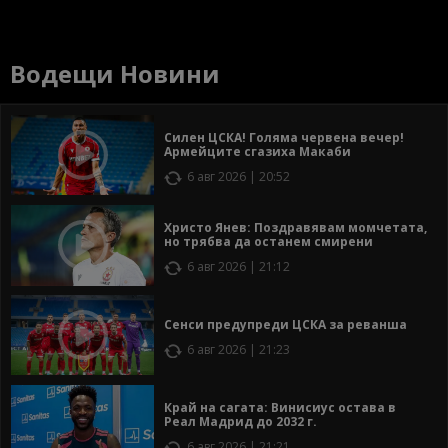
Водещи Новини
Силен ЦСКА! Голяма червена вечер!
Армейците сгазиха Макаби
6 авг 2026 | 20:52
Христо Янев: Поздравявам момчетата,
но трябва да останем смирени
6 авг 2026 | 21:12
Сенси предупреди ЦСКА за реванша
6 авг 2026 | 21:23
Край на сагата: Винисиус остава в
Реал Мадрид до 2032 г.
6 авг 2026 | 21:21