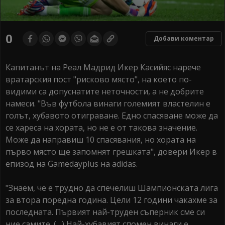
0
Добави коментар
Капитанът на Реал Мадрид Икер Касийяс нарече
вратарския пост "рисково място", на което по-
видими са допуснатите неточности, а не добрите
намеси. "Във футбола винаги големият властелин е
голът, хубавото отиграване. Едно спасяване може да
се хареса на хората, но не е от такова значение.
Може да направиш 10 спасявания, но хората на
първо място ще запомнят грешката", довери Икер в
епизод на Gamedayplus на adidas.
"Знаем, че е трудно да спечелиш Шампионската лига
за втора поредна година. Цели 12 години чакахме за
последната. Първият най-труден съперник сме си
ние самите. (…) Най-хубавият спомен винаги е