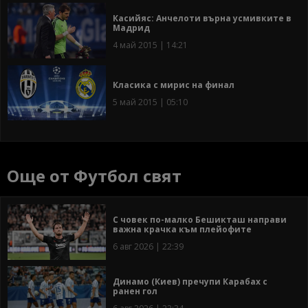
Касийяс: Анчелоти върна усмивките в
Мадрид
4 май 2015 | 14:21
Класика с мирис на финал
5 май 2015 | 05:10
Още от Футбол свят
С човек по-малко Бешикташ направи
важна крачка към плейофите
6 авг 2026 | 22:39
Динамо (Киев) пречупи Карабах с
ранен гол