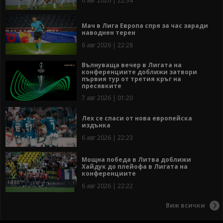
6 авг 2026 | 22:34
Мач в Лига Европа спря за час заради
наводнен терен
6 авг 2026 | 22:28
Вълнуваща вечер в Лигата на
конференциите доближи затвори
първия тур от третия кръг на
пресявките
7 авг 2026 | 01:20
Лех се спаси от нова европейска
издънка
6 авг 2026 | 22:23
Мощна победа в Литва доближи
Хайдук до плейофа в Лигата на
конференциите
6 авг 2026 | 22:22
Виж всички