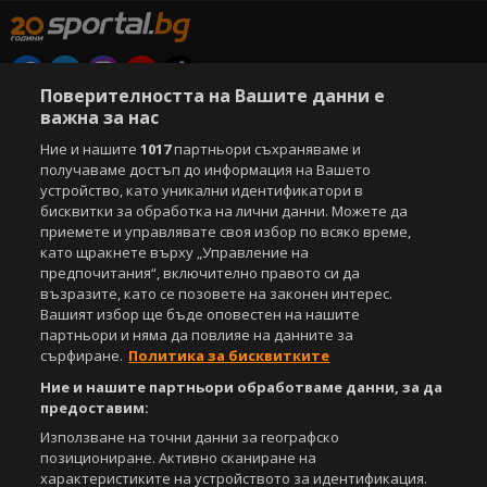
Поверителността на Вашите данни е
Copyright © 2007-2026 Агенция Спортал. Всички права запазени.
важна за нас
Този уебсайт е собственост на
Sportal Media Group
Ние и нашите
1017
партньори съхраняваме и
За нас
получаваме достъп до информация на Вашето
Екип
За рекламa
Общи условия
устройство, като уникални идентификатори в
Етични правила на НСС
Лични данни
бисквитки за обработка на лични данни. Можете да
Управление на предпочитания
приемете и управлявате своя избор по всяко време,
като щракнете върху „Управление на
Съдържанието на този уеб сайт и технологиите, използвани в него, са
предпочитания“, включително правото си да
под закрила на Закона за авторското право и сродните му права.
възразите, като се позовете на законен интерес.
Всички статии, репортажи, интервюта и други текстови, графични и
Вашият избор ще бъде оповестен на нашите
видео материали, публикувани в сайта, са собственост на Агенция
партньори и няма да повлияе на данните за
Спортал, освен ако изрично е посочено друго. Допуска се
сърфиране.
Политика за бисквитките
публикуване на текстови материали само след писмено съгласие на
Агенция Спортал, посочване на източника и добавяне на линк към
Ние и нашите партньори обработваме данни, за да
www.sportal.bg. Използването на графични и видео материали,
предоставим:
публикувани в сайта, е строго забранено. Нарушителите ще бъдат
санкционирани с цялата строгост на закона.
Използване на точни данни за географско
позициониране. Активно сканиране на
Свали
характеристиките на устройството за идентификация.
БЕЗПЛАТНОТО
приложение за: