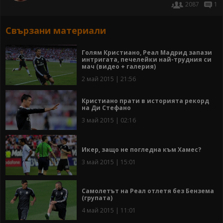
2087
1
Свързани материали
Голям Кристиано, Реал Мадрид запази
интригата, печелейки най-трудния си
мач (видео + галерия)
2 май 2015 | 21:56
Кристиано прати в историята рекорд
на Ди Стефано
3 май 2015 | 02:16
Икер, защо не погледна към Хамес?
3 май 2015 | 15:01
Самолетът на Реал отлетя без Бензема
(групата)
4 май 2015 | 11:01