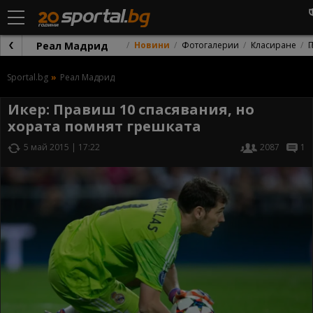
Реал Мадрид
Новини
Фотогалерии
Класиране
Sportal.bg
Реал Мадрид
Икер: Правиш 10 спасявания, но
хората помнят грешката
5 май 2015 | 17:22
2087
1