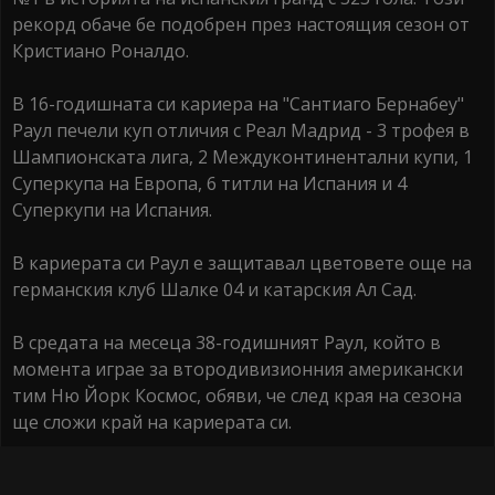
рекорд обаче бе подобрен през настоящия сезон от
Кристиано Роналдо.
В 16-годишната си кариера на "Сантиаго Бернабеу"
Раул печели куп отличия с Реал Мадрид - 3 трофея в
Шампионската лига, 2 Междуконтинентални купи, 1
Суперкупа на Европа, 6 титли на Испания и 4
Суперкупи на Испания.
В кариерата си Раул е защитавал цветовете още на
германския клуб Шалке 04 и катарския Ал Сад.
В средата на месеца 38-годишният Раул, който в
момента играе за втородивизионния американски
тим Ню Йорк Космос, обяви, че след края на сезона
ще сложи край на кариерата си.