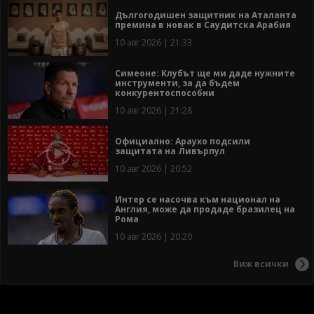
Дългогодишен защитник на Аталанта
премина в новак в Саудитска Арабия
10 авг 2026 | 21:33
Симеоне: Клубът ще ми даде нужните
инструменти, за да бъдем
конкурентоспособни
10 авг 2026 | 21:28
Официално: Араухо подсили
защитата на Ливърпул
10 авг 2026 | 20:52
Интер се насочва към национал на
Англия, може да продаде бразилец на
Рома
10 авг 2026 | 20:20
Виж всички