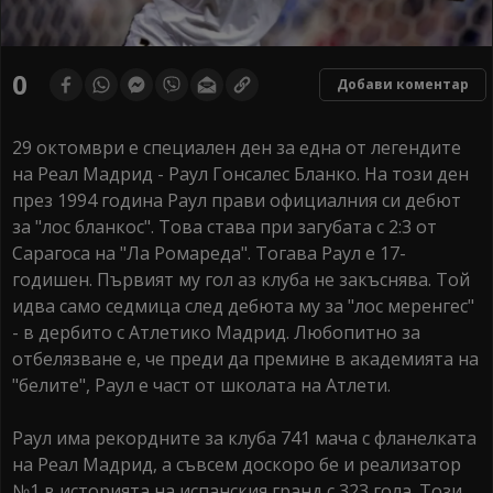
0
Добави коментар
29 октомври е специален ден за една от легендите
на Реал Мадрид - Раул Гонсалес Бланко. На този ден
през 1994 година Раул прави официалния си дебют
за "лос бланкос". Това става при загубата с 2:3 от
Сарагоса на "Ла Ромареда". Тогава Раул е 17-
годишен. Първият му гол аз клуба не закъснява. Той
идва само седмица след дебюта му за "лос меренгес"
- в дербито с Атлетико Мадрид. Любопитно за
отбелязване е, че преди да премине в академията на
"белите", Раул е част от школата на Атлети.
Раул има рекордните за клуба 741 мача с фланелката
на Реал Мадрид, а съвсем доскоро бе и реализатор
№1 в историята на испанския гранд с 323 гола. Този