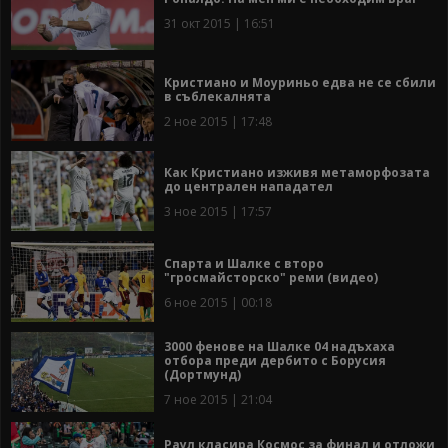
31 окт 2015 | 16:51
Кристиано и Моуриньо едва не се сбили
в съблекалнята
2 ное 2015 | 17:48
Как Кристиано изживя метаморфозата
до централен нападател
3 ное 2015 | 17:57
Спарта и Шалке с второ
"гросмайсторско" реми (видео)
6 ное 2015 | 00:18
3000 фенове на Шалке 04 надъхаха
отбора преди дербито с Борусия
(Дортмунд)
7 ное 2015 | 21:04
Раул класира Космос за финал и отложи