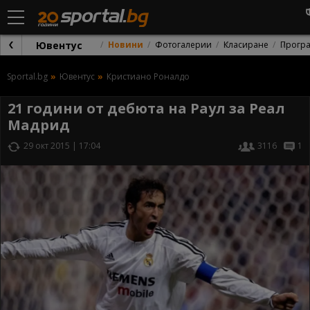
Ювентус
Новини
Фотогалерии
Класиране
Прогр
Sportal.bg
Ювентус
Кристиано Роналдо
21 години от дебюта на Раул за Реал
Мадрид
29 окт 2015 | 17:04
3116
1