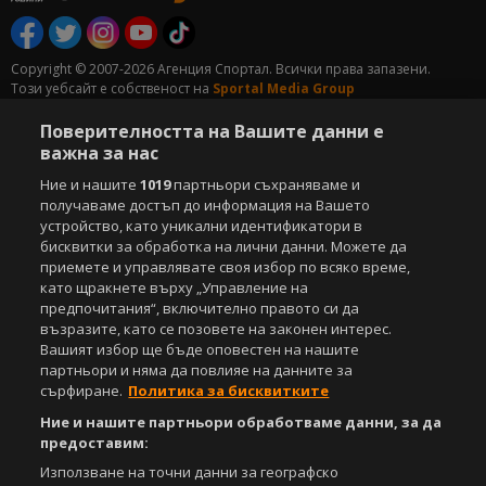
Copyright © 2007-2026 Агенция Спортал. Всички права запазени.
Този уебсайт е собственост на
Sportal Media Group
Поверителността на Вашите данни е
За нас
Екип
За рекламa
Общи условия
важна за нас
Етични правила на НСС
Лични данни
Управление на предпочитания
Ние и нашите
1019
партньори съхраняваме и
получаваме достъп до информация на Вашето
Съдържанието на този уеб сайт и технологиите, използвани в него, са
устройство, като уникални идентификатори в
под закрила на Закона за авторското право и сродните му права.
бисквитки за обработка на лични данни. Можете да
Всички статии, репортажи, интервюта и други текстови, графични и
приемете и управлявате своя избор по всяко време,
видео материали, публикувани в сайта, са собственост на Агенция
като щракнете върху „Управление на
Спортал, освен ако изрично е посочено друго. Допуска се
предпочитания“, включително правото си да
публикуване на текстови материали само след писмено съгласие на
възразите, като се позовете на законен интерес.
Агенция Спортал, посочване на източника и добавяне на линк към
Вашият избор ще бъде оповестен на нашите
www.sportal.bg. Използването на графични и видео материали,
партньори и няма да повлияе на данните за
публикувани в сайта, е строго забранено. Нарушителите ще бъдат
сърфиране.
Политика за бисквитките
санкционирани с цялата строгост на закона.
Ние и нашите партньори обработваме данни, за да
Свали
БЕЗПЛАТНОТО
приложение за:
предоставим:
Използване на точни данни за географско
iOS
Android