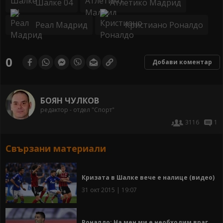
Шалке 04
Атлетико Мадрид
Реал Мадрид
Кристиано Роналдо
0
Добави коментар
БОЯН ЧУЛКОВ
редактор - отдел "Спорт"
3116
1
Свързани материали
Кризата в Шалке вече е налице (видео)
31 окт 2015 | 19:07
Роналдо: На мен ми е необходим враг