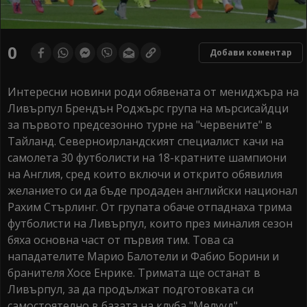
0
Добави коментар
Интересни новини роди обявената от мениджъра на
Ливърпул Брендън Роджърс група на мърсисайдци
за първото предсезонно турне на "червените" в
Тайланд. Северноирландският специалист качи на
самолета 30 футболисти на 18-кратните шампиони
на Англия, сред които включи и открито обявилия
желанието си да бъде продаден английски национал
Рахим Стърлинг. От групата обаче отпаднаха трима
футболисти на Ливърпул, които през миналия сезон
бяха основна част от първия тим. Това са
нападателите Марио Балотели и Фабио Борини и
бранителя Хосе Енрике. Тримата ще останат в
Ливърпул, за да продължат подготовката си
самостоятелно в базата на клуба "Мелууд".