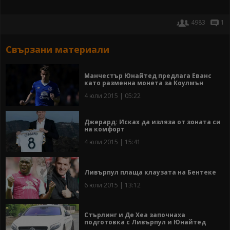
4983
1
Свързани материали
Манчестър Юнайтед предлага Еванс
като разменна монета за Коулмън
4 юли 2015 | 05:22
Джерард: Исках да изляза от зоната си
на комфорт
4 юли 2015 | 15:41
Ливърпул плаща клаузата на Бентеке
6 юли 2015 | 13:12
Стърлинг и Де Хеа започнаха
подготовка с Ливърпул и Юнайтед