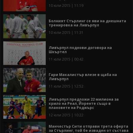
10 юли 2015 | 11:19
Болният Стърлинг се яви на днешната
тренировка на Ливърпул
10 юли 2015 | 11:31
Ливърпул поднови договора на
Шкъртел
11 юли 2015 | 00:42
Гари Макалистър влезе в щаба на
Ливърпул
11 юли 2015 | 12:52
Ливърпул предложи 22 милиона за
крило на Реал, Йоренте също в
плановете на Роджърс
12 юли 2015 | 10:22
Манчестър Сити отправи трета оферта
за Стърлинг, той бе изваден от състава