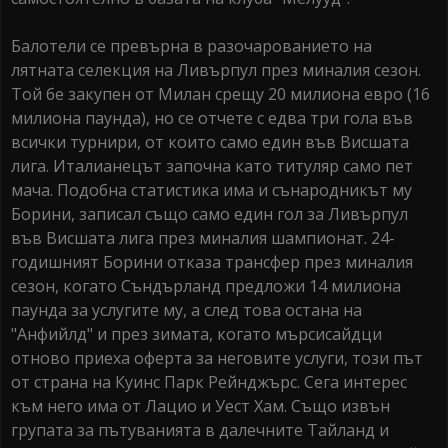
Балотели се превърна в разочарованието на
лятната селекция на Ливърпул през миналия сезон.
Той бе закупен от Милан срещу 20 милиона евро (16
милиона паунда), но се отчете с едва три гола във
всички турнири, от които само един във Висшата
лига. Италианецът започна като титуляр само пет
мача. Подобна статистика има и сънародникът му
Борини, записал също само един гол за Ливърпул
във Висшата лига през миналия шампионат. 24-
годишният Борини отказа трансфер през миналия
сезон, когато Съндърланд предложи 14 милиона
паунда за услугите му, а след това остана на
"Анфийлд" и през зимата, когато мърсисайдци
отново приеха оферта за неговите услуги, този път
от страна на Куинс Парк Рейнджърс. Сега интерес
към него има от Лацио и Уест Хам. Също извън
групата за пътуванията в далечните Тайланд и