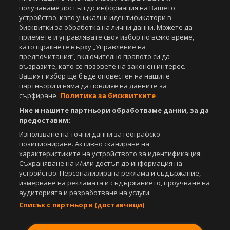
получаваме достъп до информация на Вашето
устройство, като уникални идентификатори в
бисквитки за обработка на лични данни. Можете да
приемете и управлявате своя избор по всяко време,
като щракнете върху „Управление на
предпочитания“, включително правото си да
възразите, като се позовете на законен интерес.
Вашият избор ще бъде оповестен на нашите
партньори и няма да повлияе на данните за
сърфиране.
Политика за бисквитките
Ние и нашите партньори обработваме данни, за да
предоставим:
Използване на точни данни за географско
позициониране. Активно сканиране на
характеристиките на устройството за идентификация.
Съхраняване на и/или достъп до информация на
устройство. Персонализирана реклама и съдържание,
измерване на рекламата и съдържанието, проучване на
аудиторията и разработване на услуги.
Списък с партньори (доставчици)