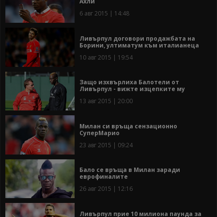
Ахли
6 авг 2015 | 14:48
Ливърпул договори продажбата на
Борини, ултиматум към италианеца
10 авг 2015 | 19:54
Защо изхвърлиха Балотели от
Ливърпул - вижте изцепките му
13 авг 2015 | 20:00
Милан си връща сензационно
СуперМарио
23 авг 2015 | 09:24
Бало се връща в Милан заради
еврофиналите
26 авг 2015 | 12:16
Ливърпул прие 10 милиона паунда за