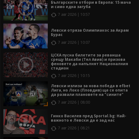
Българските отбори в Европа: 15 мача
и само една загуба
7 авг 2026 | 10:57
Левски отряза Олимпиакос за Акрам
Бурас
7 авг 2026 | 10:07
ЦСКА пусна билетите за реванша
срещу Макаби (Тел Авив) и призова
феновете да напълнят Националния
стадион
7 авг 2026 | 10:15
Левски излиза за нова победа в efbet
Лига, но Локо (Пловдив) ще се опита
да развали плановете на "сините"
7 авг 2026 | 08:00
Гинко Василев пред Sportal.bg: Най-
важното е Левски да е зад нас
7 авг 2026 | 08:21