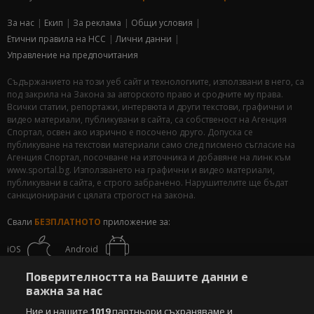
За нас
Екип
За рекламa
Общи условия
Етични правила на НСС
Лични данни
Управление на предпочитания
Съдържанието на този уеб сайт и технологиите, използвани в него, са
под закрила на Закона за авторското право и сродните му права.
Всички статии, репортажи, интервюта и други текстови, графични и
видео материали, публикувани в сайта, са собственост на Агенция
Спортал, освен ако изрично е посочено друго. Допуска се
публикуване на текстови материали само след писмено съгласие на
Агенция Спортал, посочване на източника и добавяне на линк към
www.sportal.bg. Използването на графични и видео материали,
публикувани в сайта, е строго забранено. Нарушителите ще бъдат
санкционирани с цялата строгост на закона.
Свали
БЕЗПЛАТНОТО
приложение за:
iOS
Android
Поверителността на Вашите данни е
Powered by:
важна за нас
Ние и нашите
1019
партньори съхраняваме и