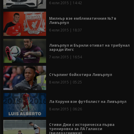
6 юли 2015 | 14:42
Милнър взе емблематичния №7 в
Ливърпул
6 юли 2015 | 18:37
Ливърпул и Бърнли отиват на трибунал
заради Ингс
7 юли 2015 | 16:54
Стърлинг бойкотира Ливърпул
8 юли 2015 | 05:25
Ла Коруня взе футболист на Ливърпул
8 юли 2015 | 06:26
Стиви Джи с историческа първа
тренировка за ЛА Галакси
(видео+снимки)