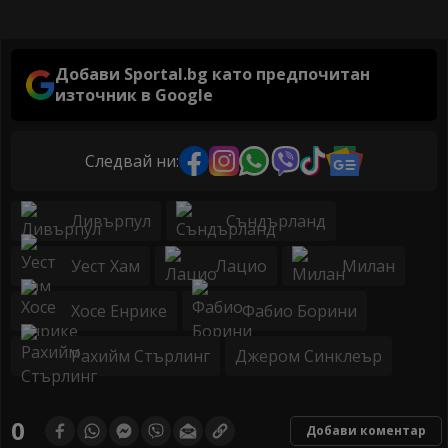
Добави Sportal.bg като предпочитан
източник в Google
Следвай ни:
Ливърпул
Съндърланд
Уест Хам
Лацио
Милан
Хосе Енрике
Фабио Борини
Рахийм Стърлинг
Джером Синклеър
0
Добави коментар