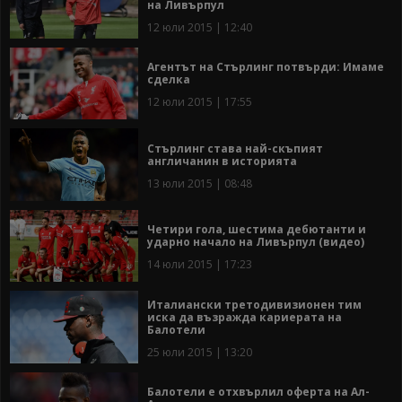
на Ливърпул
12 юли 2015 | 12:40
Агентът на Стърлинг потвърди: Имаме
сделка
12 юли 2015 | 17:55
Стърлинг става най-скъпият
англичанин в историята
13 юли 2015 | 08:48
Четири гола, шестима дебютанти и
ударно начало на Ливърпул (видео)
14 юли 2015 | 17:23
Италиански третодивизионен тим
иска да възражда кариерата на
Балотели
25 юли 2015 | 13:20
Балотели е отхвърлил оферта на Ал-