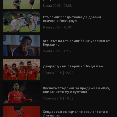
8 юли 2015 | 08:08
Стърлинг продължава да дразни
всички в Ливърпул
9 юли 2015 | 10:01
Агентът на Стърлинг беше уволнен от
Берахино
9 юли 2015 | 12:12
Джерард към Стърлинг: Бъди мъж
10 юли 2015 | 09:23
Пуснаха Стърлинг за продажба в eBay,
описанието му е култово
10 юли 2015 | 10:53
Хендерсън официално взе лентата в
Ливърпул