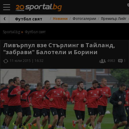
Футбол свят
Новини
Фотогалерии
Премиър Лийг
Sportal.bg
Футбол свят
Ливърпул взе Стърлинг в Тайланд,
"забрави" Балотели и Борини
11 юли 2015 | 16:32
4983
1