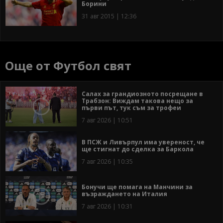
Борини
31 авг 2015 | 12:36
Още от Футбол свят
Салах за грандиозното посрещане в
Трабзон: Виждам такова нещо за
първи път, тук съм за трофеи
7 авг 2026 | 10:51
В ПСЖ и Ливърпул има увереност, че
ще стигнат до сделка за Баркола
7 авг 2026 | 10:35
Бонучи ще помага на Манчини за
възраждането на Италия
7 авг 2026 | 10:31