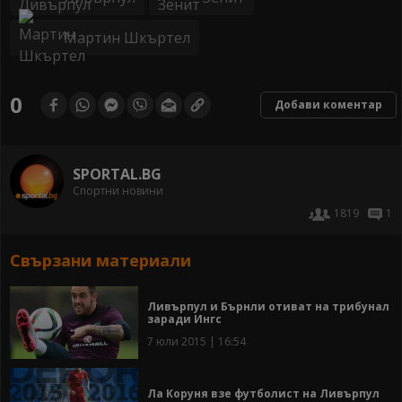
Мартин Шкъртел
0
Добави коментар
SPORTAL.BG
Спортни новини
1819
1
Свързани материали
Ливърпул и Бърнли отиват на трибунал
заради Ингс
7 юли 2015 | 16:54
Ла Коруня взе футболист на Ливърпул