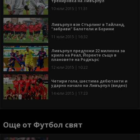
тренировка на Ливърпул
10 юли 2015 | 11:31
Ливърпул взе Стърлинг в Тайланд,
"забрави" Балотели и Борини
11 юли 2015 | 16:32
Ливърпул предложи 22 милиона за
крило на Реал, Йоренте също в
плановете на Роджърс
12 юли 2015 | 10:22
Четири гола, шестима дебютанти и
ударно начало на Ливърпул (видео)
14 юли 2015 | 17:23
Още от Футбол свят