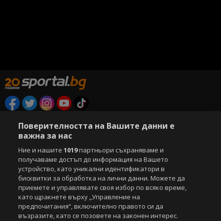
Copyright © 2007-2026 Агенция Спортал. Всички права запазени.
Поверителността на Вашите данни е
Този уебсайт е собственост на
Sportal Media Group
важна за нас
За нас
Екип
За рекламa
Общи условия
Ние и нашите
1019
партньори съхраняваме и
Етични правила на НСС
Лични данни
получаваме достъп до информация на Вашето
устройство, като уникални идентификатори в
Управление на предпочитания
бисквитки за обработка на лични данни. Можете да
приемете и управлявате своя избор по всяко време,
Съдържанието на този уеб сайт и технологиите, използвани в него, са
като щракнете върху „Управление на
под закрила на Закона за авторското право и сродните му права.
предпочитания“, включително правото си да
Всички статии, репортажи, интервюта и други текстови, графични и
видео материали, публикувани в сайта, са собственост на Агенция
възразите, като се позовете на законен интерес.