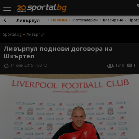
Ливърпул
Новини
Фотогалерии
Класиране
Прог
Sportal.bg
Ливърпул
Ливърпул поднови договора на
Шкъртел
11 юли 2015 | 00:42
1819
1