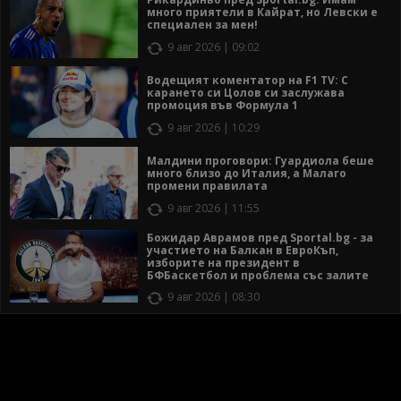
много приятели в Кайрат, но Левски е
специален за мен!
9 авг 2026 | 09:02
Водещият коментатор на F1 TV: С
карането си Цолов си заслужава
промоция във Формула 1
9 авг 2026 | 10:29
Малдини проговори: Гуардиола беше
много близо до Италия, а Малаго
промени правилата
9 авг 2026 | 11:55
Божидар Аврамов пред Sportal.bg - за
участието на Балкан в ЕвроКъп,
изборите на президент в
БФБаскетбол и проблема със залите
9 авг 2026 | 08:30