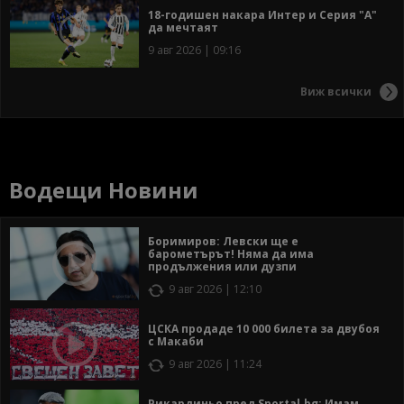
18-годишен накара Интер и Серия "А"
да мечтаят
9 авг 2026 | 09:16
Виж всички
Водещи Новини
Боримиров: Левски ще е
барометърът! Няма да има
продължения или дузпи
9 авг 2026 | 12:10
ЦСКА продаде 10 000 билета за двубоя
с Макаби
9 авг 2026 | 11:24
Рикардиньо пред Sportal.bg: Имам