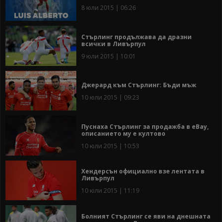
8 юли 2015 | 06:26
Стърлинг продължава да дразни
всички в Ливърпул
9 юли 2015 | 10:01
Джерард към Стърлинг: Бъди мъж
10 юли 2015 | 09:23
Пуснаха Стърлинг за продажба в eBay,
описанието му е култово
10 юли 2015 | 10:53
Хендерсън официално взе лентата в
Ливърпул
10 юли 2015 | 11:19
Болният Стърлинг се яви на днешната