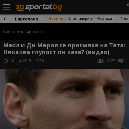
Барселона
Новини
Фотогалерии
Класиране
Прог
Sportal.bg
Барселона
Меси и Ди Мария се присмяха на Тата:
Някаква глупост ли каза? (видео)
16 юни 2015 | 15:36
18427
1