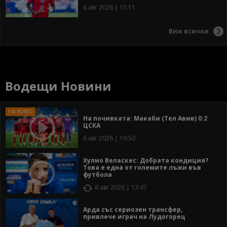
6 авг 2026 | 15:11
Виж всички
Водещи Новини
На почивката: Макаби (Тел Авив) 0:2
ЦСКА
6 авг 2026 | 19:50
Хулио Веласкес: Добрата кондиция?
Това е една от големите лъжи във
футбола
6 авг 2026 | 13:47
Арда със сериозен трансфер,
привлече играч на Лудогорец