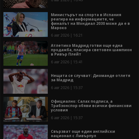
Министърът на спорта в Испания
реагира на информациите, че
финалът на Мондиал 2030 може да е в
Мароко
6 авг 2026 | 16:21
Атлетико Мадрид готви още една
продажба, пласира световен шампион
в Ривър Плейт
6 авг 2026 | 15:41
Нещата се случват: Диоманде отлетя
за Мадрид
6 авг 2026 | 15:37
Официално: Салах подписа, а
Трабзонспор обяви всички финансови
условия
6 авг 2026 | 15:37
Свързват още един английски
национал с Ливърпул