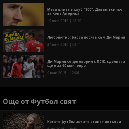
Меси влиза в клуб "100": Давам всичко
за Копа Америка
19 юни 2015 | 12:40
Любопитно: Барса посяга към Ди Мария
24 юни 2015 | 08:11
Ди Мария се договорил с ПСЖ, сделката
ще е за 60 млн. евро
9 юли 2015 | 12:06
Още от Футбол свят
Когато футболистите станат актьори
6 авг 2026 | 16:49