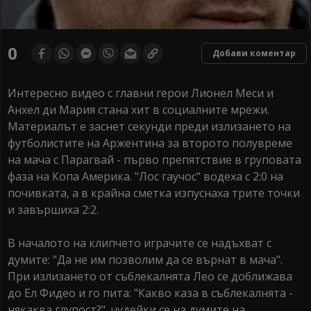
0
Добави коментар
Интересно видео с главни герои Лионел Меси и
Анхел ди Мария стана хит в социалните мрежи.
Материалът е заснет секунди преди излизането на
футболистите на Аржентина за второто полувреме
на мача с Парагвай - първо препятствие в груповата
фаза на Копа Америка. "Лос гаучос" водеха с 2:0 на
почивката, а в крайна сметка изпуснаха трите точки
и завършиха 2:2.
В началото на клипчето играчите се надъхват с
думите: "Да не им позволим да се върнат в мача".
При излизането от съблекалнята Лео се доближава
до Ел Фидео и го пита: "Какво каза в съблекалнята -
някаква глупост?", чудейки се на думите на