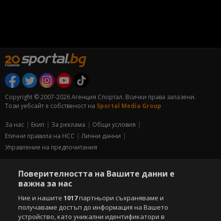
Copyright © 2007-2026 Агенция Спортал. Всички права запазени.
Този уебсайт е собственост на
Sportal Media Group
За нас
Екип
За рекламa
Общи условия
Етични правила на НСС
Лични данни
Управление на предпочитания
Съдържанието на този уеб сайт и технологиите, използвани в него, са
Поверителността на Вашите данни е
под закрила на Закона за авторското право и сродните му права.
важна за нас
Всички статии, репортажи, интервюта и други текстови, графични и
видео материали, публикувани в сайта, са собственост на Агенция
Ние и нашите
1017
партньори съхраняваме и
Спортал, освен ако изрично е посочено друго. Допуска се
получаваме достъп до информация на Вашето
публикуване на текстови материали само след писмено съгласие на
устройство, като уникални идентификатори в
Агенция Спортал, посочване на източника и добавяне на линк към