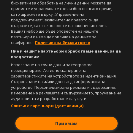
бисквитки за обработка на лични данни. Можете да
www.sportal.bg. Използването на графични и видео материали,
приемете и управлявате своя избор по всяко време,
публикувани в сайта, е строго забранено. Нарушителите ще бъдат
като щракнете върху „Управление на
санкционирани с цялата строгост на закона.
предпочитания“, включително правото си да
възразите, като се позовете на законен интерес.
Свали
БЕЗПЛАТНОТО
приложение за:
Вашият избор ще бъде оповестен на нашите
партньори и няма да повлияе на данните за
iOS
Android
сърфиране.
Политика за бисквитките
Ние и нашите партньори обработваме данни, за да
Powered by:
предоставим:
Използване на точни данни за географско
позициониране. Активно сканиране на
характеристиките на устройството за идентификация.
Съхраняване на и/или достъп до информация на
устройство. Персонализирана реклама и съдържание,
измерване на рекламата и съдържанието, проучване на
аудиторията и разработване на услуги.
Списък с партньори (доставчици)
Приемам