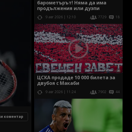
барометърът! Няма да има
продължения или дузпи
9 авг 2026 | 12:10
7729
18
ЦСКА продаде 10 000 билета за
двубоя с Макаби
9 авг 2026 | 11:24
7902
44
и коментар