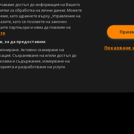
учаваме достъп до информация на Вашето
витки за обработка на лични данни. Можете
реме, като щракнете върху „Управление на
зите, като се позовете на законен
шите партньори и няма да повлияе на
Прие
ите
, за да предоставим:
Показване 
циониране. Активно сканиране на
кация. Съхраняване на и/или достъп до
еклама и съдържание, измерване на
орията и разработване на услуги.