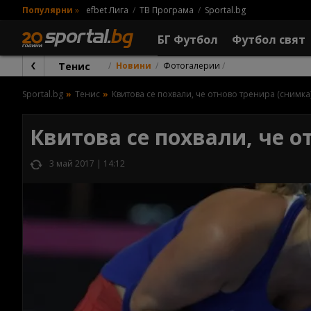
Популярни
»
efbet Лига
ТВ Програма
Sportal.bg
БГ Футбол
Футбол свят
Тенис
Новини
Фотогалерии
Sportal.bg
Тенис
Квитова се похвали, че отново тренира (снимка
Квитова се похвали, че о
3 май 2017 | 14:12