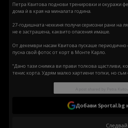
Петра Квитова поднови тренировки и окуражи фен
дома ѝ в края на миналата година.
27-годишната чехкиня получи сериозни рани на ля
не е застрашена, каквито опасения имаше.
От декември насам Квитова пускаше периодично с
пусна свой фотос от корт в Монте Карло.
"Дано тази снимка ви прави толкова щастливи, ко
тенис корта. Удрям малко хартиени топки, но съм 
A post shared by Petra Kvito
Добави Sportal.bg
Следвай