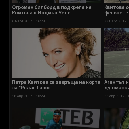
Огромен билборд в подкрепа на
Квитова с
Квитова в Индиън Уелс
феновете
6 март 2017 | 16:24
22 март 2017 |
Петра Квитова се завръща на корта
Агентът 
за "Ролан Гарос"
душманки
18 апр 2017 | 10:24
22 апр 2017 | 