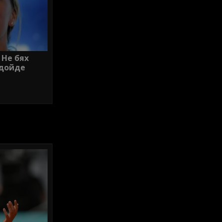
 Не бях
 дойде