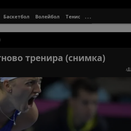
Баскетбол
Волейбол
Тенис
)
тново тренира (снимка)