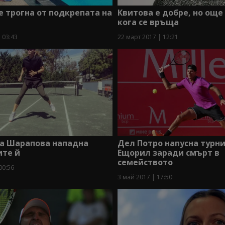
е трогна от подкрепата на
Квитова е добре, но още 
кога се връща
 03:43
22 март 2017 | 12:21
на Шарапова нападна
Дел Потро напусна турни
те й
Ещорил заради смърт в
семейството
00:56
3 май 2017 | 17:50