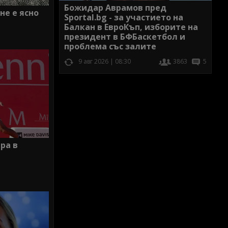
Божидар Аврамов пред
не е ясно
Sportal.bg - за участието на
Балкан в ЕвроКъп, изборите на
президент в БФБаскетбол и
проблема със залите
9 авг 2026 | 08:30
3863
5
ра в