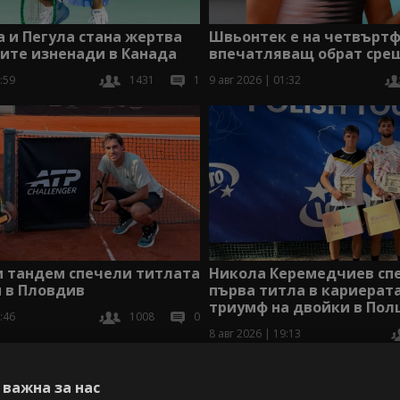
 и Пегула стана жертва
Швьонтек е на четвърт
ите изненади в Канада
впечатляващ обрат сре
:59
1431
1
9 авг 2026 | 01:32
Никола Керемедчиев сп
и тандем спечели титлата
първа титла в кариерата
 в Пловдив
триумф на двойки в По
:46
1008
0
8 авг 2026 | 19:13
В
важна за нас