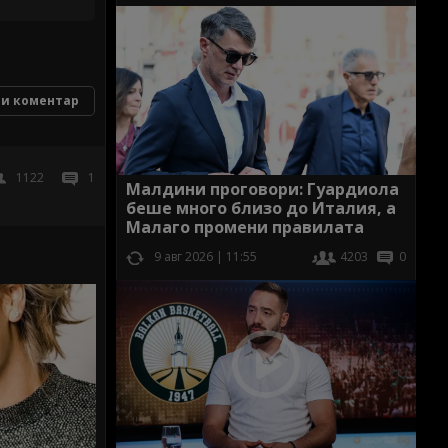
и коментар
1122
1
Малдини проговори: Гуардиола
беше много близо до Италия, а
Малаго промени правилата
9 авг 2026 | 11:55
4203
0