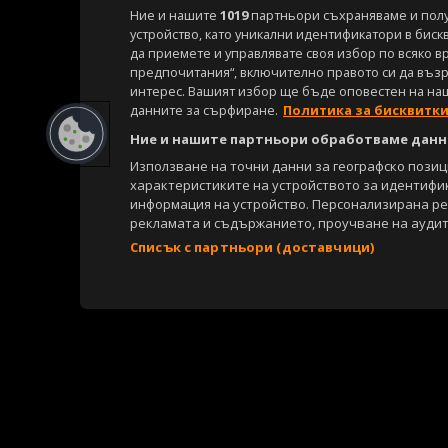
Ние и нашите
1019
партньори съхраняваме и пол
устройство, като уникални идентификатори в биск
да приемете и управлявате своя избор по всяко в
предпочитания“, включително правото си да възра
интерес. Вашият избор ще бъде оповестен на на
данните за сърфиране.
Политика за бисквитк
Ние и нашите партньори обработваме данни
Използване на точни данни за географско пози
характеристиките на устройството за идентифи
информация на устройство. Персонализирана р
рекламата и съдържанието, проучване на аудит
Списък с партньори (доставчици)
Copyright © 2007-2026 Агенция Спортал. Всички права запазени.
Този уебсайт е собственост на
Sportal Media Group