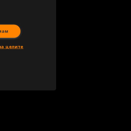
мам
на целите