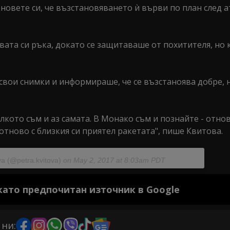
овете си, че възстановяването ѝ върви по план след а
вата си ръка, докато се защитаваше от похитителя, но 
вои снимки и информираше, че се възстаноява добре, н
лкото съм и аз самата. В Монако съм и познайте - отно
отново с близкия си приятел ракетата", пише Квитова.
va (@petra.kvitova)
on May 2, 2017 at 8:03am PDT
 като предпочитан източник в Google
 ни: