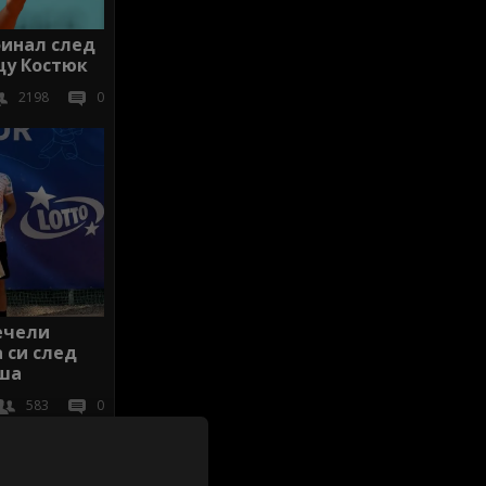
финал след
щу Костюк
2198
0
ечели
 си след
лша
583
0
иж всички