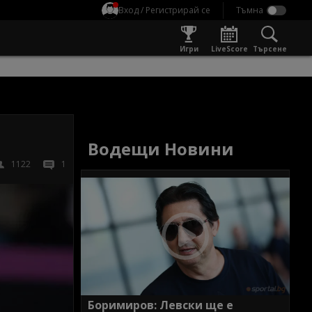
Вход / Регистрирай се
Игри
LiveScore
Търсене
Водещи Новини
1122
1
Боримиров: Левски ще е