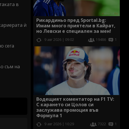
таката в
Рикардиньо пред Sportal.bg:
кариерата ѝ
Имам много приятели в Кайрат,
но Левски е специален за мен!
9 авг 2026 | 09:02
19486
1
о сега
во съм на
Водещият коментатор на F1 TV:
С карането си Цолов си
заслужава промоция във
Формула 1
9 авг 2026 | 10:29
7322
1