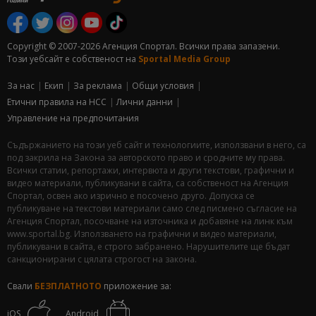
Copyright © 2007-2026 Агенция Спортал. Всички права запазени.
Този уебсайт е собственост на
Sportal Media Group
За нас
Екип
За рекламa
Общи условия
Етични правила на НСС
Лични данни
Управление на предпочитания
Съдържанието на този уеб сайт и технологиите, използвани в него, са
под закрила на Закона за авторското право и сродните му права.
Всички статии, репортажи, интервюта и други текстови, графични и
видео материали, публикувани в сайта, са собственост на Агенция
Спортал, освен ако изрично е посочено друго. Допуска се
публикуване на текстови материали само след писмено съгласие на
Агенция Спортал, посочване на източника и добавяне на линк към
www.sportal.bg. Използването на графични и видео материали,
публикувани в сайта, е строго забранено. Нарушителите ще бъдат
санкционирани с цялата строгост на закона.
Свали
БЕЗПЛАТНОТО
приложение за:
iOS
Android