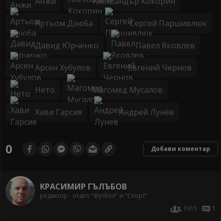
Анжи
Александър Кокорин
Артьом Дзюба
Сергей Паршивлюк
Давид Юрченко
Павел Яковлев
Арсен Хубулов
Евгений Чернов
Нето
Магомед Мусалов
Хави Гарсия
Андрей Лунев
0
Добави коментар
КРАСИМИР ГЪЛЪБОВ
редактор - отдел "Футбол" и "Спорт"
1915
1