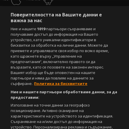
Powered by:
Поверителността на Вашите данни е
важна за нас
Ние и нашите
1019
партньори съхраняваме и
получаваме достъп до информация на Вашето
устройство, като уникални идентификатори в
бисквитки за обработка на лични данни. Можете да
приемете и управлявате своя избор по всяко време,
като щракнете върху „Управление на
предпочитания“, включително правото си да
възразите, като се позовете на законен интерес.
Вашият избор ще бъде оповестен на нашите
партньори и няма да повлияе на данните за
сърфиране.
Политика за бисквитките
Ние и нашите партньори обработваме данни, за да
предоставим:
Използване на точни данни за географско
позициониране. Активно сканиране на
характеристиките на устройството за идентификация.
Съхраняване на и/или достъп до информация на
устройство. Персонализирана реклама и съдържание,