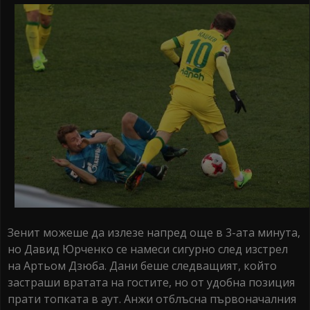
Зенит можеше да излезе напред още в 3-ата минута,
но Давид Юрченко се намеси сигурно след изстрел
на Артьом Дзюба. Дани беше следващият, който
застраши вратата на гостите, но от удобна позиция
прати топката в аут. Анжи отблъсна първоначалния