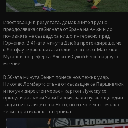
Изоставащи в резултата, домакините трудно
преодоляваха стабилната отбрана на Анжи и до
почивката не създадоха нищо интересно пред
Юрченко. В 41-ата минута Дзюба претендираше, че
е бил фаулиран в наказателното поле от Магомед
Мусалов, но реферът Алексей Сухой беше на друго
мнение.
В 50-ата минута Зенит понесе нов тежък удар.
Николас Ломбертс спъна откъсващия се Паршивлюк
и получи директен червен картон. Луческу се
принуди да смени Хави Гарсия, за да пусне още един
защитник в лицето на Нето, но и с човек по-малко
Зенит притискаше съперника.