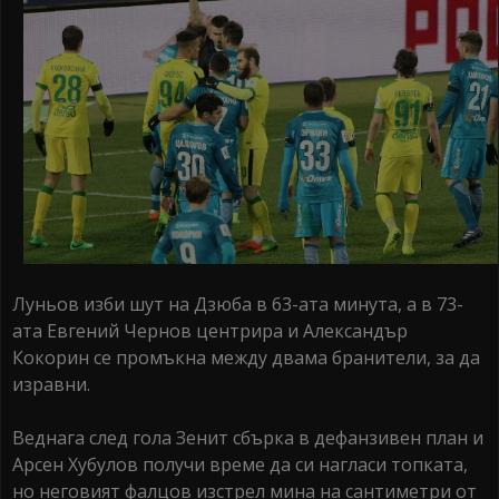
Луньов изби шут на Дзюба в 63-ата минута, а в 73-
ата Евгений Чернов центрира и Александър
Кокорин се промъкна между двама бранители, за да
изравни.
Веднага след гола Зенит сбърка в дефанзивен план и
Арсен Хубулов получи време да си нагласи топката,
но неговият фалцов изстрел мина на сантиметри от