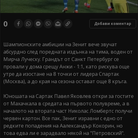
0
Добави коментар
Шампионските амбиции на Зенит вече звучат
абсурдно след поредната издънка на тима, воден от
Мирча Луческу. Грандът от Санкт Петербург се
провали у дома срещу Анжи - 1:1, като рискува още
утре да изостане на 8 точки от лидера Спартак
(Москва), а до края на сезона остават още 8 кръга.
Юношата на Сартак Павел Яковлев откри за гостите
от Махачкала в средата на първото полувреме, а в
началото на втората част Николас Ломбертс получи
червен картон. Все пак, Зенит изравни с едно от
редките попадения на Аалександър Кокорин, но
това едва ли е зарадвало някой на "Петровский".