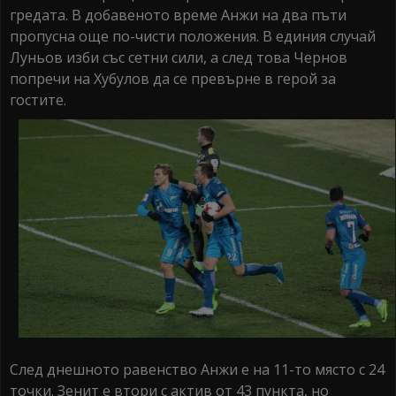
гредата. В добавеното време Анжи на два пъти
пропусна още по-чисти положения. В единия случай
Луньов изби със сетни сили, а след това Чернов
попречи на Хубулов да се превърне в герой за
гостите.
След днешното равенство Анжи е на 11-то място с 24
точки. Зенит е втори с актив от 43 пункта, но