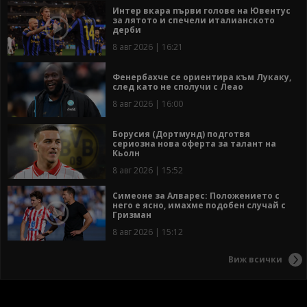
Интер вкара първи голове на Ювентус
за лятото и спечели италианското
дерби
8 авг 2026 | 16:21
Фенербахче се ориентира към Лукаку,
след като не сполучи с Леао
8 авг 2026 | 16:00
Борусия (Дортмунд) подготвя
сериозна нова оферта за талант на
Кьолн
8 авг 2026 | 15:52
Симеоне за Алварес: Положението с
него е ясно, имахме подобен случай с
Гризман
8 авг 2026 | 15:12
Виж всички