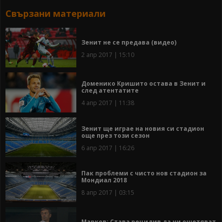
Свързани материали
Зенит не се предава (видео)
2 апр 2017 | 15:10
Доменико Кришито остава в Зенит и
след атентатите
4 апр 2017 | 11:38
Зенит ще играе на новия си стадион
още през този сезон
6 апр 2017 | 16:26
Пак проблеми с чисто нов стадион за
Мондиал 2018
8 апр 2017 | 03:15
Марков: Става рецидив да ни ощетяват