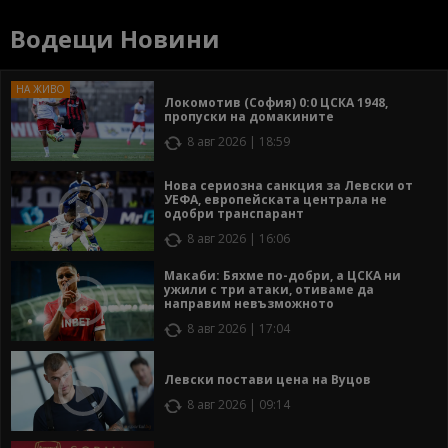
Водещи Новини
Локомотив (София) 0:0 ЦСКА 1948,
пропуски на домакините
8 авг 2026 | 18:59
Нова сериозна санкция за Левски от
УЕФА, европейската централа не
одобри транспарант
8 авг 2026 | 16:06
Макаби: Бяхме по-добри, а ЦСКА ни
ужили с три атаки, отиваме да
направим невъзможното
8 авг 2026 | 17:04
Левски постави цена на Вуцов
8 авг 2026 | 09:14