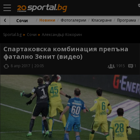
Сочи
Новини
Фотогалерии
Класиране
Програма
Sportal.bg
Сочи
Александър Кокорин
Спартаковска комбинация препъна
фатално Зенит (видео)
8 апр 2017 | 20:05
1915
1