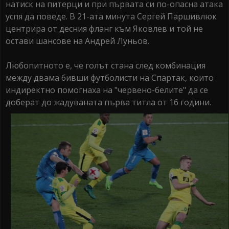
натиск на питерци и при първата си по-опасна атака
успя да поведе. В 21-ата минута Сергей Паршивлюк
центрира от десния фланг към Яковлев и той не
остави шансове на Андрей Луньов.
Любопитното е, че голът стана след комбинация
между двама бивши футболисти на Спартак, които
индиректно помогнаха на "червено-белите" да се
доберат до жадуваната първа титла от 16 години.