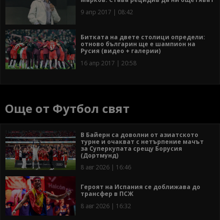
9 апр 2017 | 08:42
Битката на двете столици определи:
отново българин ще е шампион на
Русия (видео + галерии)
16 апр 2017 | 20:58
Още от Футбол свят
В Байерн са доволни от азиатското
турне и очакват с нетърпение мачът
за Суперкупата срещу Борусия
(Дортмунд)
8 авг 2026 | 16:46
Героят на Испания се доближава до
трансфер в ПСЖ
8 авг 2026 | 16:32