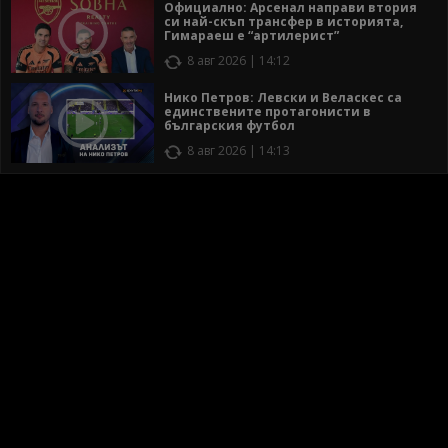
Официално: Арсенал направи втория
си най-скъп трансфер в историята,
Гимараеш е “артилерист”
8 авг 2026 | 14:12
Нико Петров: Левски и Веласкес са
единствените протагонисти в
българския футбол
8 авг 2026 | 14:13