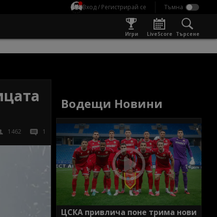
Вход / Регистрирай се
Игри
LiveScore
Търсене
ицата
Водещи Новини
1462
1
ЦСКА привлича поне трима нови