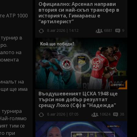
Официално: Арсенал направи
втория си най-скъп трансфер в
историята, Гимараеш е
те ATP 1000
“артилерист”
8 авг 2026 | 14:12
6881
9
 турнир в
ро.
чалото на
 момента
Финалът на
рещи ще има
Въодушевеният ЦСКА 1948 ще
търси нов добър резултат
срещу Локо (Сф) в "Надежда"
а турнира
8 авг 2026 | 07:05
10624
38
 Най-голямо
ият тим се
то при