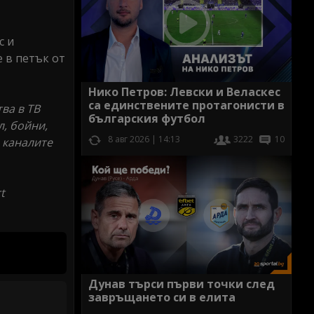
с и
е в петък от
Нико Петров: Левски и Веласкес
са единствените протагонисти в
ва в ТВ
българския футбол
л, бойни,
8 авг 2026 | 14:13
3222
10
а каналите
t
Дунав търси първи точки след
завръщането си в елита