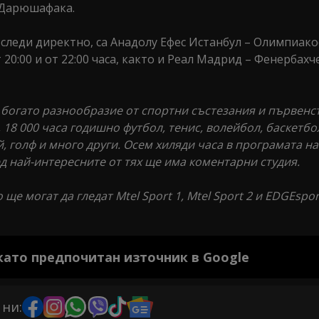
 Дарюшафака.
 следи директно, са Анадолу Ефес Истанбул – Олимпиако
20:00 и от 22:00 часа, както и Реал Мадрид – Фенербахч
богато разнообразие от спортни състезания и първенст
, 18 000 часа годишно футбол, тенис, волейбол, баскетбо
й, голф и много други. Осем хиляди часа в програмата н
ед най-интересните от тях ще има коментарни студия.
 ще могат да гледат Mtel Sport 1, Mtel Sport 2 и EDGEspor
 като предпочитан източник в Google
 ни: