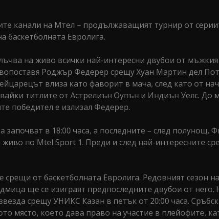
ите канали на Мтел – продължаващият турнир от серии
а баскетболната Евролига.
злъчва на живо всички най-интересни двубои от мъжкия
ивопоставя Роджър Федерер срещу Хуан Мартин дел Пот
вейцарецът влиза като фаворит в мача, след като от на
оювайки титлите от Астрелиън Оупън и Индиън Уелс. До
аите победител е излизал Федерер.
започват в 18:00 часа, а последните – след полунощ. 
 живо по Mtel Sport 1. Преди и след най-интересните с
е срещи от баскетболната Евролига. Редовният сезон н
седмица ще се изиграят предпоследните двубои от него.
езда срещу УНИКС Казан в петък от 20:00 часа. Сръбск
то място, което дава право на участие в плейофите, ка