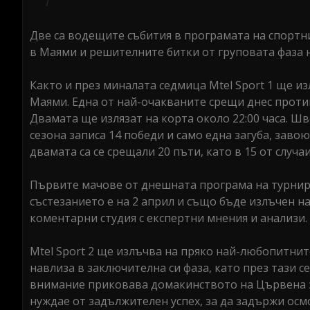
Две са водещите събития в програмата на спортн
в Маями и решителните битки от груповата фаза н
Както и през миналата седмица Mtel Sport 1 ще и
Маями. Една от най-очакваните срещи днес прот
Двамата ще излязат на корта около 22:00 часа. Ш
сезона записа 14 победи и само една загуба, зав
двамата са се срещали 20 пъти, като в 15 от случ
Първите мачове от днешната програма на турнира 
състезанието е на 2 април и също бъде излъчен на
коментарни студия с експертни мнения и анализи.
Mtel Sport 2 ще излъчва на пряко най-любопитнит
навлиза в заключителна си фаза, като през тази 
внимание приковава домакинството на Цървена зв
нуждае от задължителен успех, за да задържи осмо