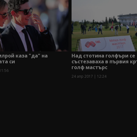
лрой каза "да" на
Над стотина голфъри се
ата си
състезаваха в първия кр
голф мастърс
11:56
24 апр 2017 | 12:24