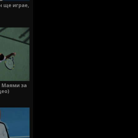
ч ще играе,
в Маями за
део)