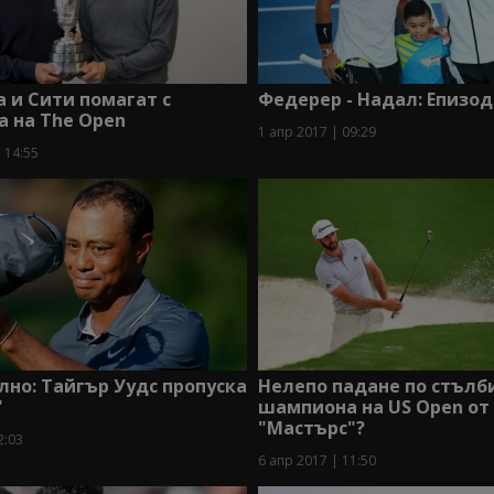
 и Сити помагат с
Федерер - Надал: Епизод
 на The Open
1 апр 2017 | 09:29
 14:55
но: Тайгър Уудс пропуска
Нелепо падане по стълб
"
шампиона на US Open от
"Мастърс"?
2:03
6 апр 2017 | 11:50