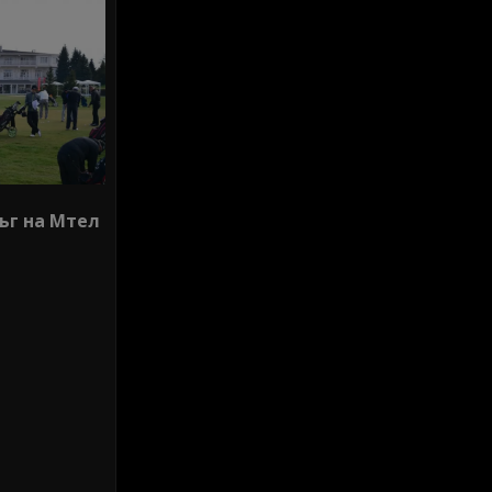
ъг на Мтел