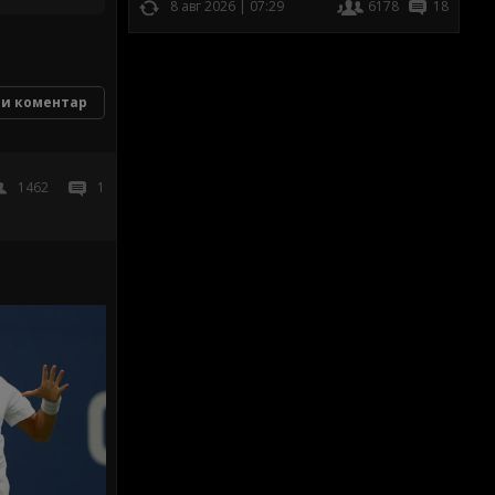
8 авг 2026 | 07:29
6178
18
и коментар
1462
1