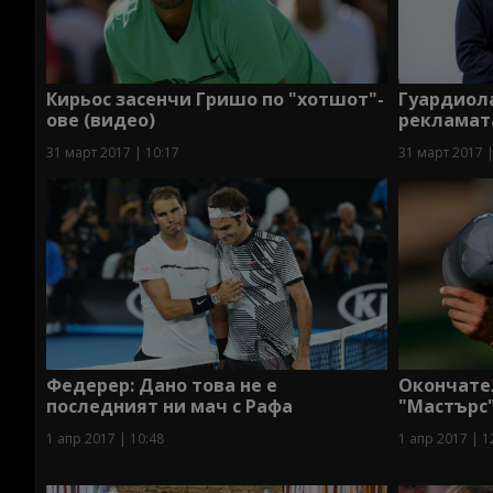
Кирьос засенчи Гришо по "хотшот"-
Гуардиола
ове (видео)
рекламата
31 март 2017 | 10:17
31 март 2017 |
Федерер: Дано това не е
Окончател
последният ни мач с Рафа
"Мастърс
1 апр 2017 | 10:48
1 апр 2017 | 1