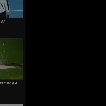
 37
ите вади