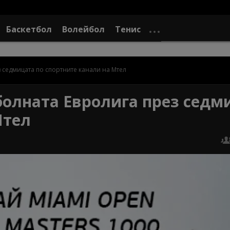
Баскетбол
Волейбол
Тенис
 седмицата по спортните канали на Мтел
болната Евролига през седм
Мтел