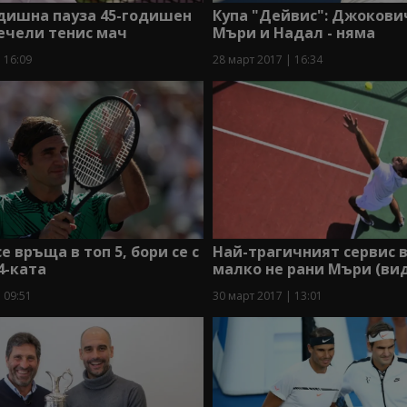
одишна пауза 45-годишен
Купа "Дейвис": Джокови
ечели тенис мач
Мъри и Надал - няма
 16:09
28 март 2017 | 16:34
е връща в топ 5, бори се с
Най-трагичният сервис 
4-ката
малко не рани Мъри (ви
 09:51
30 март 2017 | 13:01