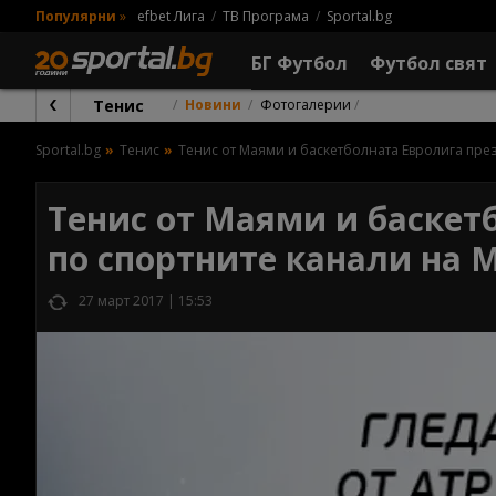
Популярни
»
efbet Лига
ТВ Програма
Sportal.bg
БГ Футбол
Футбол свят
Тенис
Новини
Фотогалерии
Sportal.bg
Тенис
Тенис от Маями и баскетболната Евролига през
Тенис от Маями и баскет
по спортните канали на 
27 март 2017 | 15:53