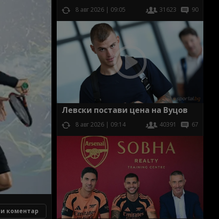
8 авг 2026 | 09:05
31623
90
Левски постави цена на Вуцов
8 авг 2026 | 09:14
40391
67
и коментар