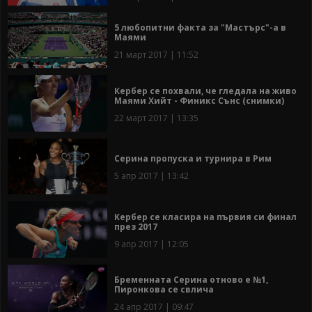
5 любопитни факта за "Мастърс"-а в
Маями
21 март 2017 | 11:52
Кербер се похвали, че гледала на живо
Маями Хийт - Финикс Сънс (снимки)
22 март 2017 | 13:35
Серина пропуска и турнира в Рим
5 апр 2017 | 13:42
Кербер се класира на първия си финал
през 2017
9 апр 2017 | 12:05
Бременната Серина отново е №1,
Пиронкова се свлича
24 апр 2017 | 09:47