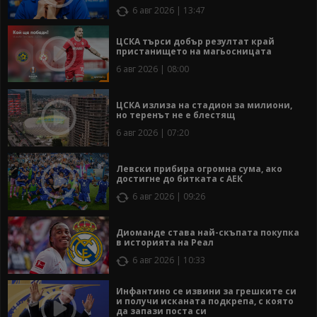
6 авг 2026 | 13:47
ЦСКА търси добър резултат край
пристанището на магьосницата
6 авг 2026 | 08:00
ЦСКА излиза на стадион за милиони,
но теренът не е блестящ
6 авг 2026 | 07:20
Левски прибира огромна сума, ако
достигне до битката с АЕК
6 авг 2026 | 09:26
Диоманде става най-скъпата покупка
в историята на Реал
6 авг 2026 | 10:33
Инфантино се извини за грешките си
и получи исканата подкрепа, с която
да запази поста си