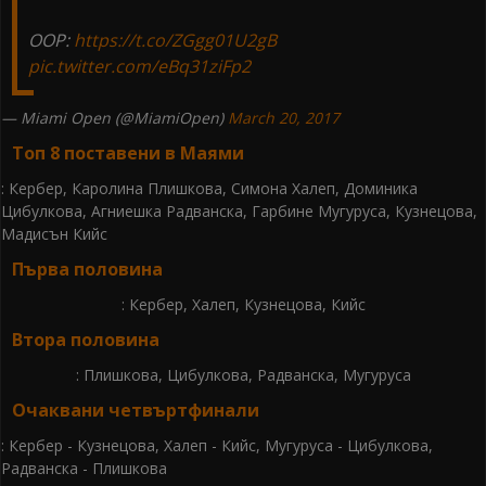
OOP:
https://t.co/ZGgg01U2gB
pic.twitter.com/eBq31ziFp2
— Miami Open (@MiamiOpen)
March 20, 2017
Топ 8 поставени в Маями
: Кербер, Каролина Плишкова, Симона Халеп, Доминика
Цибулкова, Агниешка Радванска, Гарбине Мугуруса, Кузнецова,
Мадисън Кийс
Първа половина
: Кербер, Халеп, Кузнецова, Кийс
Втора половина
: Плишкова, Цибулкова, Радванска, Мугуруса
Очаквани четвъртфинали
: Кербер - Кузнецова, Халеп - Кийс, Мугуруса - Цибулкова,
Радванска - Плишкова