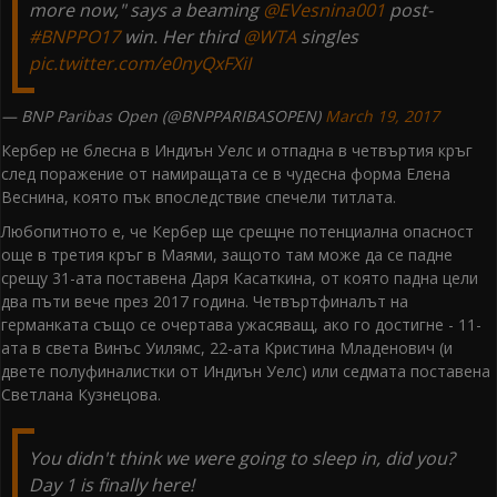
more now," says a beaming
@EVesnina001
post-
#BNPPO17
win. Her third
@WTA
singles
pic.twitter.com/e0nyQxFXiI
— BNP Paribas Open (@BNPPARIBASOPEN)
March 19, 2017
Кербер не блесна в Индиън Уелс и отпадна в четвъртия кръг
след поражение от намиращата се в чудесна форма Елена
Веснина, която пък впоследствие спечели титлата.
Любопитното е, че Кербер ще срещне потенциална опасност
още в третия кръг в Маями, защото там може да се падне
срещу 31-ата поставена Даря Касаткина, от която падна цели
два пъти вече през 2017 година. Четвъртфиналът на
германката също се очертава ужасяващ, ако го достигне - 11-
ата в света Винъс Уилямс, 22-ата Кристина Младенович (и
двете полуфиналистки от Индиън Уелс) или седмата поставена
Светлана Кузнецова.
You didn't think we were going to sleep in, did you?
Day 1 is finally here!