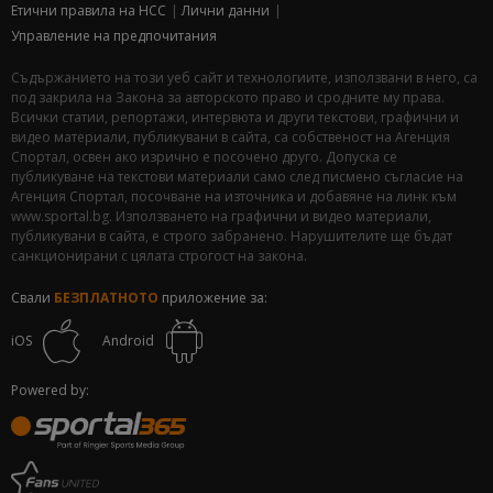
Етични правила на НСС
Лични данни
Управление на предпочитания
Съдържанието на този уеб сайт и технологиите, използвани в него, са
под закрила на Закона за авторското право и сродните му права.
Всички статии, репортажи, интервюта и други текстови, графични и
видео материали, публикувани в сайта, са собственост на Агенция
Спортал, освен ако изрично е посочено друго. Допуска се
публикуване на текстови материали само след писмено съгласие на
Агенция Спортал, посочване на източника и добавяне на линк към
www.sportal.bg. Използването на графични и видео материали,
публикувани в сайта, е строго забранено. Нарушителите ще бъдат
санкционирани с цялата строгост на закона.
Свали
БЕЗПЛАТНОТО
приложение за:
iOS
Android
Powered by: