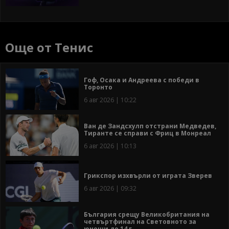
Още от Тенис
Гоф, Осака и Андреева с победи в
Торонто
6 авг 2026 | 10:22
Ван де Зандсхулп отстрани Медведев,
Тиранте се справи с Фриц в Монреал
6 авг 2026 | 10:13
Грикспор изхвърли от играта Зверев
6 авг 2026 | 09:32
България срещу Великобритания на
четвъртфинал на Световното за
юноши до 14 г.