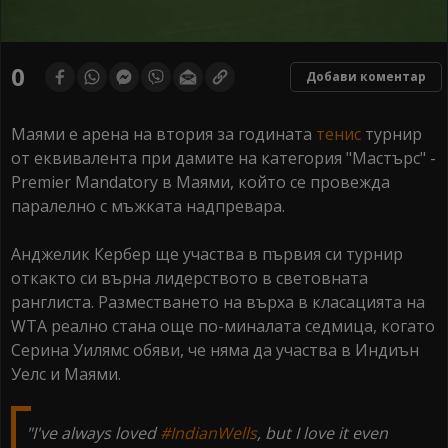
0
Добави коментар
Маями е арена на втория за годината
тенис
турнир
от еквивалента при дамите на категория "Мастърс" -
Premier Mandatory в Маями, който се провежда
паралелно с мъжката надпревара.
Анджелик Кербер ще участва в първия си турнир
откакто си върна лидерството в световната
ранглиста. Разместването на върха в класацията на
WTA реално стана още по-миналата седмица, когато
Серина Уилямс обяви, че няма да участва в Индиън
Уелс и Маями.
"I've always loved
#IndianWells
, but I love it even