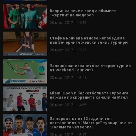
Вавринка вече е сред любимите
"жертви" на Федерер
20 март 2017 | 11:35
Стефка Бончева отново непобедима
във Вечерните женски тенис турнири
20 март 2017 | 12:25
Започна записването за втория турнир
от Weekend Tour 2017
20 март 2017 | 12:48
Miami Open и баскетболната Евролига
на живо по спортните канали на Мтел
20 март 2017 | 14:55
За първи път от 12 години топ
поставеният в "Мастърс" турнир не е от
"Голямата четворка"
20 март 2017 | 18:17