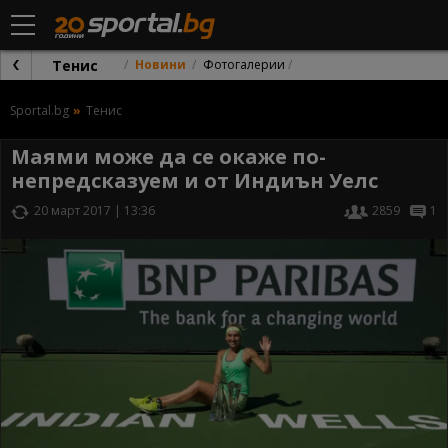
Тенис
Новини
Фотогалерии
Sportal.bg
Тенис
Маями може да се окаже по-
непредсказуем и от Индиън Уелс
20 март 2017 | 13:36
2859
1