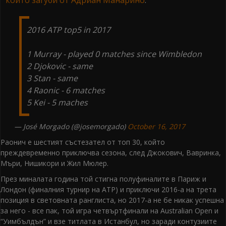
който загуби от Адриан Манарино
.
2016 ATP top5 in 2017
1 Murray - played 0 matches since Wimbledon
2 Djokovic - same
3 Stan - same
4 Raonic - 6 matches
5 Kei - 5 maches
— José Morgado (@josemorgado)
October 16, 2017
Раонич е шестият състезател от топ 30, който
преждевременно приключва сезона, след Джокович, Вавринка,
Мъри, Нишикори и Жил Мюлер.
През миналата година той стигна полуфиналите в Париж и
Лондон (финалния турнир на АТР) и приключи 2016-а на трета
позиция в световната ранглиста, но 2017-а не бе никак успешна
за него - все пак, той игра четвъртфинали на Australian Open и
“Уимбълдън” и взе титлата в Истанбул, но заради контузиите