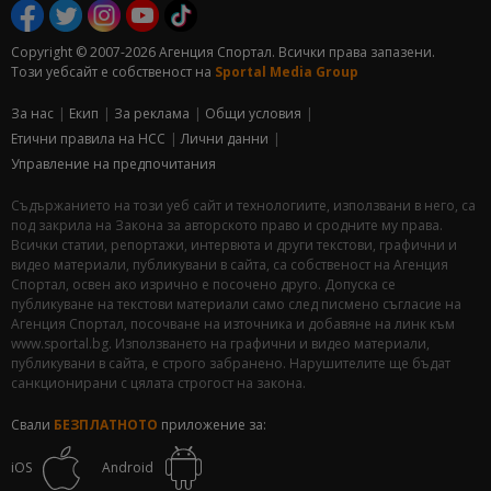
Copyright © 2007-2026 Агенция Спортал. Всички права запазени.
Този уебсайт е собственост на
Sportal Media Group
За нас
Екип
За рекламa
Общи условия
Етични правила на НСС
Лични данни
Управление на предпочитания
Съдържанието на този уеб сайт и технологиите, използвани в него, са
под закрила на Закона за авторското право и сродните му права.
Всички статии, репортажи, интервюта и други текстови, графични и
видео материали, публикувани в сайта, са собственост на Агенция
Спортал, освен ако изрично е посочено друго. Допуска се
публикуване на текстови материали само след писмено съгласие на
Агенция Спортал, посочване на източника и добавяне на линк към
www.sportal.bg. Използването на графични и видео материали,
публикувани в сайта, е строго забранено. Нарушителите ще бъдат
санкционирани с цялата строгост на закона.
Свали
БЕЗПЛАТНОТО
приложение за:
iOS
Android