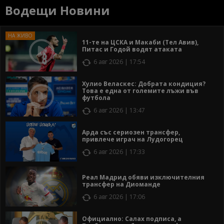
Водещи Новини
11-те на ЦСКА и Макаби (Тел Авив),
Питас и Годой водят атаката
6 авг 2026 | 17:54
Хулио Веласкес: Добрата кондиция?
Това е една от големите лъжи във
футбола
6 авг 2026 | 13:47
Арда със сериозен трансфер,
привлече играч на Лудогорец
6 авг 2026 | 17:33
Реал Мадрид обяви изключителния
трансфер на Диоманде
6 авг 2026 | 17:06
Официално: Салах подписа, а