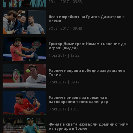
29 сеп 2017 | 09:53
Ясен е жребият на Григор Димитров в
Пекин
30 сеп 2017 | 09:48
Григор Димитров: Нямам търпение да
играя! (видео)
1 окт 2017 | 13:22
Раонич направи победно завръщане в
Токио
3 окт 2017 | 09:17
Раонич призова за промяна в
натоварения тенис календар
3 окт 2017 | 10:55
46-ият в света изхвърли Доминик Тийм
от турнира в Токио