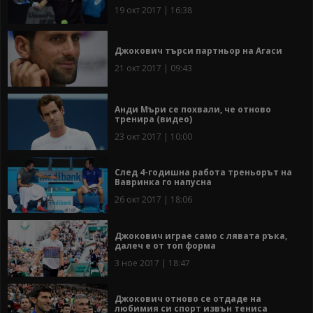
19 окт 2017 | 16:38
Джокович търси партньор на Агаси
21 окт 2017 | 09:43
Анди Мъри се похвали, че отново
тренира (видео)
23 окт 2017 | 10:00
След 4-годишна работа треньорът на
Вавринка го напусна
26 окт 2017 | 18:06
Джокович играе само с лявата ръка,
далеч е от топ форма
3 ное 2017 | 18:47
Джокович отново се отдаде на
любимия си спорт извън тениса