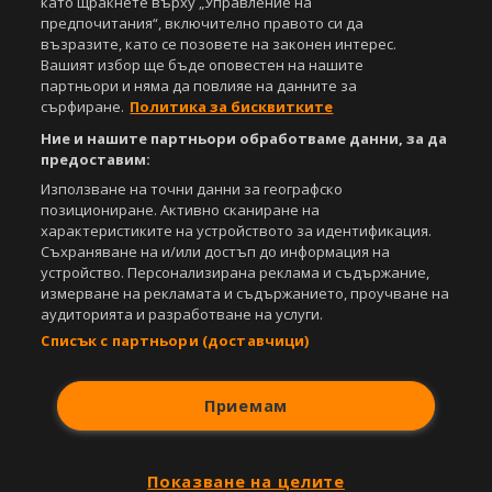
като щракнете върху „Управление на
предпочитания“, включително правото си да
възразите, като се позовете на законен интерес.
Вашият избор ще бъде оповестен на нашите
партньори и няма да повлияе на данните за
сърфиране.
Политика за бисквитките
Ние и нашите партньори обработваме данни, за да
предоставим:
Използване на точни данни за географско
позициониране. Активно сканиране на
характеристиките на устройството за идентификация.
Съхраняване на и/или достъп до информация на
устройство. Персонализирана реклама и съдържание,
измерване на рекламата и съдържанието, проучване на
аудиторията и разработване на услуги.
Списък с партньори (доставчици)
Приемам
Показване на целите