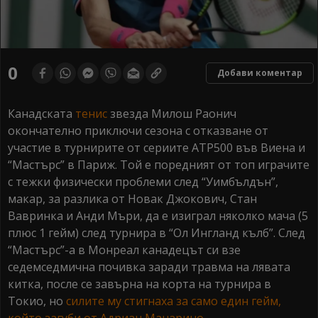
0
Добави коментар
Канадската
тенис
звезда Милош Раонич
окончателно приключи сезона с отказване от
участие в турнирите от сериите АТР500 във Виена и
“Мастърс” в Париж. Той е поредният от топ играчите
с тежки физически проблеми след “Уимбълдън”,
макар, за разлика от Новак Джокович, Стан
Вавринка и Анди Мъри, да е изиграл няколко мача (5
плюс 1 гейм) след турнира в “Ол Ингланд кълб”. След
“Мастърс”-а в Монреал канадецът си взе
седемседмична почивка заради травма на лявата
китка, после се завърна на корта на турнира в
Токио, но
силите му стигнаха за само един гейм,