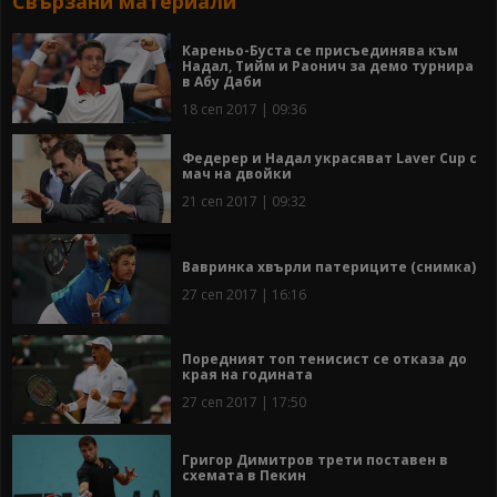
Свързани материали
Кареньо-Буста се присъединява към
Надал, Тийм и Раонич за демо турнира
в Абу Даби
18 сеп 2017 | 09:36
Федерер и Надал украсяват Laver Cup с
мач на двойки
21 сеп 2017 | 09:32
Вавринка хвърли патериците (снимка)
27 сеп 2017 | 16:16
Поредният топ тенисист се отказа до
края на годината
27 сеп 2017 | 17:50
Григор Димитров трети поставен в
схемата в Пекин