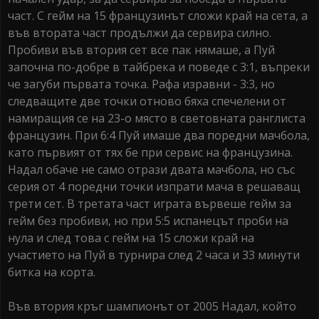
част. С гейм на 15 французинът сложи край на сета, а
във втората част продължи да сервира силно.
Пробиви във втория сет все пак нямаше, а Пуй
започна по-добре в тайбрека и поведе с 3:1, въпреки
че загуби първата точка. Рафа изравни - 3:3, но
следващите две точки отново бяха спечелени от
намиращия се на 23-о място в световната ранглиста
французин. При 6:4 Пуй имаше два поредни мачбола,
като първият от тях бе при сервис на французина.
Надал обаче не само отрази двата мачбола, но със
серия от 4 поредни точки изпрати мача в решаващ
трети сет. В третата част играта вървеше гейм за
гейм без пробиви, но при 5:5 испанецът проби на
нула и след това с гейм на 15 сложи край на
участието на Пуй в турнира след 2 часа и 33 минути
битка на корта.
Във втория кръг шампионът от 2005 Надал, който