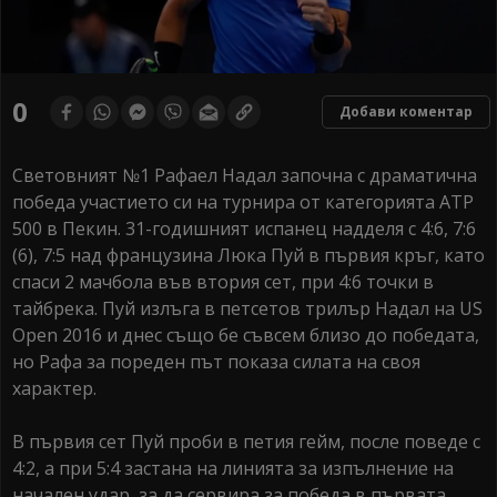
0
Добави коментар
Световният №1 Рафаел Надал започна с драматична
победа участието си на турнира от категорията ATP
500 в Пекин. 31-годишният испанец надделя с 4:6, 7:6
(6), 7:5 над французина Люка Пуй в първия кръг, като
спаси 2 мачбола във втория сет, при 4:6 точки в
тайбрека. Пуй излъга в петсетов трилър Надал на US
Open 2016 и днес също бе съвсем близо до победата,
но Рафа за пореден път показа силата на своя
характер.
В първия сет Пуй проби в петия гейм, после поведе с
4:2, а при 5:4 застана на линията за изпълнение на
начален удар, за да сервира за победа в първата