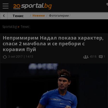
Тенис
Новини
Фотогалерии
Sportal.bg
Тенис
Непримирим Надал показа характер,
спаси 2 мачбола и се пребори с
коравия Пуй
3 окт 2017 | 14:15
4518
1