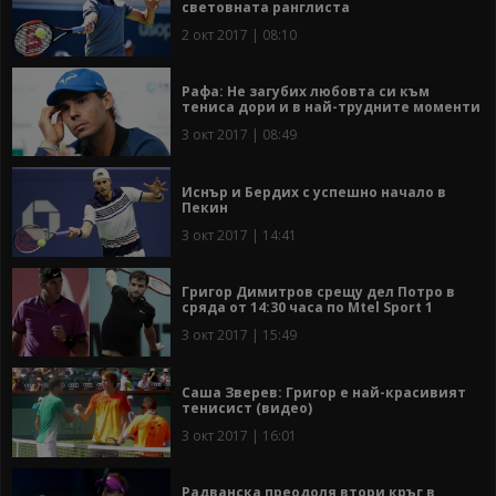
световната ранглиста
2 окт 2017 | 08:10
Рафа: Не загубих любовта си към
тениса дори и в най-трудните моменти
3 окт 2017 | 08:49
Иснър и Бердих с успешно начало в
Пекин
3 окт 2017 | 14:41
Григор Димитров срещу дел Потро в
сряда от 14:30 часа по Mtel Sport 1
3 окт 2017 | 15:49
Саша Зверев: Григор е най-красивият
тенисист (видео)
3 окт 2017 | 16:01
Радванска преодоля втори кръг в