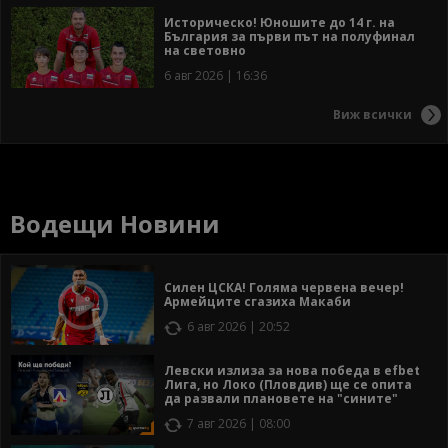
Историческо! Юношите до 14 г. на
България за първи път на полуфинал
на световно
6 авг 2026 | 16:36
Виж всички
Водещи Новини
Силен ЦСКА! Голяма червена вечер!
Армейците сгазиха Макаби
6 авг 2026 | 20:52
Левски излиза за нова победа в efbet
Лига, но Локо (Пловдив) ще се опита
да развали плановете на "сините"
7 авг 2026 | 08:00