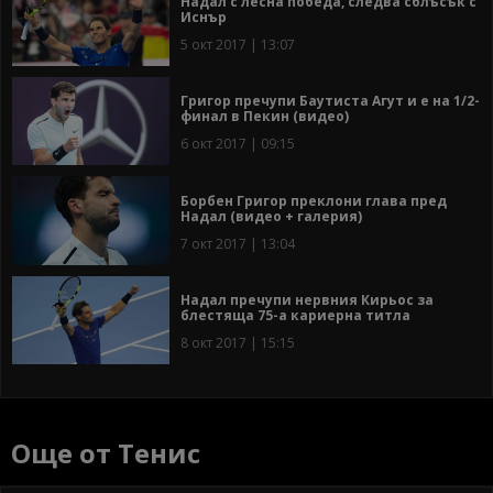
Надал с лесна победа, следва сблъсък с
Иснър
5 окт 2017 | 13:07
Григор пречупи Баутиста Агут и е на 1/2-
финал в Пекин (видео)
6 окт 2017 | 09:15
Борбен Григор преклони глава пред
Надал (видео + галерия)
7 окт 2017 | 13:04
Надал пречупи нервния Кирьос за
блестяща 75-а кариерна титла
8 окт 2017 | 15:15
Още от Тенис