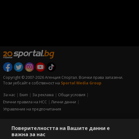
Copyright © 2007-2026 Агенция Спортал. Всички права запазени.
Този уебсайт е собственост на
Sportal Media Group
За нас
Екип
За рекламa
Общи условия
Етични правила на НСС
Лични данни
Управление на предпочитания
Съдържанието на този уеб сайт и технологиите, използвани в него, са
под закрила на Закона за авторското право и сродните му права.
Поверителността на Вашите данни е
Всички статии, репортажи, интервюта и други текстови, графични и
важна за нас
видео материали, публикувани в сайта, са собственост на Агенция