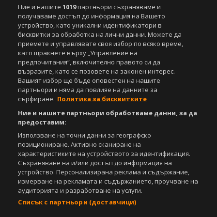
Спортал, освен ако изрично е посочено друго. Допуска се
Ние и нашите
1019
партньори съхраняваме и
публикуване на текстови материали само след писмено съгласие на
получаваме достъп до информация на Вашето
Агенция Спортал, посочване на източника и добавяне на линк към
устройство, като уникални идентификатори в
www.sportal.bg. Използването на графични и видео материали,
бисквитки за обработка на лични данни. Можете да
публикувани в сайта, е строго забранено. Нарушителите ще бъдат
приемете и управлявате своя избор по всяко време,
санкционирани с цялата строгост на закона.
като щракнете върху „Управление на
предпочитания“, включително правото си да
Свали
БЕЗПЛАТНОТО
приложение за:
възразите, като се позовете на законен интерес.
Вашият избор ще бъде оповестен на нашите
iOS
Android
партньори и няма да повлияе на данните за
сърфиране.
Политика за бисквитките
Powered by:
Ние и нашите партньори обработваме данни, за да
предоставим:
Използване на точни данни за географско
позициониране. Активно сканиране на
характеристиките на устройството за идентификация.
Съхраняване на и/или достъп до информация на
устройство. Персонализирана реклама и съдържание,
измерване на рекламата и съдържанието, проучване на
аудиторията и разработване на услуги.
Списък с партньори (доставчици)