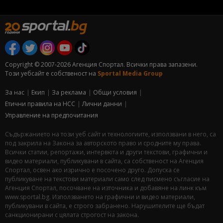
Copyright © 2007-2026 Агенция Спортал. Всички права запазени.
Този уебсайт е собственост на
Sportal Media Group
За нас
Екип
За рекламa
Общи условия
Етични правила на НСС
Лични данни
Управление на предпочитания
Съдържанието на този уеб сайт и технологиите, използвани в него, са
под закрила на Закона за авторското право и сродните му права.
Всички статии, репортажи, интервюта и други текстови, графични и
видео материали, публикувани в сайта, са собственост на Агенция
Спортал, освен ако изрично е посочено друго. Допуска се
публикуване на текстови материали само след писмено съгласие на
Агенция Спортал, посочване на източника и добавяне на линк към
www.sportal.bg. Използването на графични и видео материали,
публикувани в сайта, е строго забранено. Нарушителите ще бъдат
санкционирани с цялата строгост на закона.