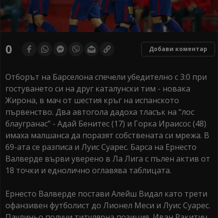
0
Добави коментар
Отборът на Барселона спечели убедително с 3:0 при
гостуването си на друг каталунски тим - новака
Жирона, в мач от шестия кръг на испанското
първенство. Два автогола дадоха тласък на “лос
блаугранас” - Адай Бенитес (17) и Горка Ираисос (48)
имаха малшанса да поразят собствената си мрежа. В
69-ата се разписа и Луис Суарес. Барса на Ернесто
Валверде върви уверено в Ла Лига с пълен актив от
18 точки и еднолично оглавява таблицата.
Ернесто Валверде постави Алейш Видал като трети
офанзивен футболист до Лионел Меси и Луис Суарес.
Паулиньо получи титулярна позиция, Иван Ракитич