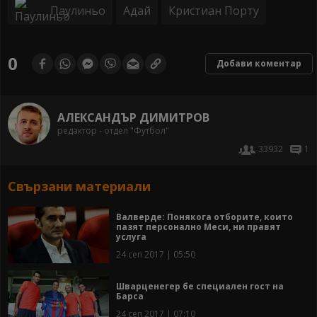
Паулиньо
Адай
Кристиан Порту
0
Добави коментар
АЛЕКСАНДЪР ДИМИТРОВ
редактор - отдел "Футбол"
33932
1
Свързани материали
Валверде: Понякога отборите, които
пазят персонално Меси, ни правят
услуга
24 сеп 2017 | 05:50
Шварценегер бе специален гост на
Барса
24 сеп 2017 | 07:10