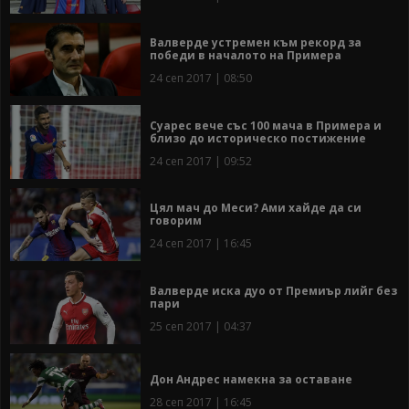
Валверде устремен към рекорд за
победи в началото на Примера
24 сеп 2017 | 08:50
Суарес вече със 100 мача в Примера и
близо до историческо постижение
24 сеп 2017 | 09:52
Цял мач до Меси? Ами хайде да си
говорим
24 сеп 2017 | 16:45
Валверде иска дуо от Премиър лийг без
пари
25 сеп 2017 | 04:37
Дон Андрес намекна за оставане
28 сеп 2017 | 16:45