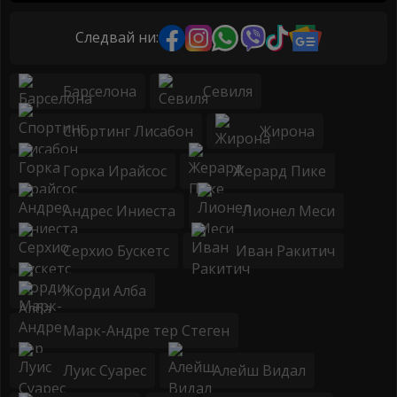
Следвай ни:
Барселона
Севиля
Спортинг Лисабон
Жирона
Горка Ирайсос
Жерард Пике
Андрес Иниеста
Лионел Меси
Серхио Бускетс
Иван Ракитич
Жорди Алба
Марк-Андре тер Стеген
Луис Суарес
Алейш Видал