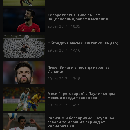
Сепаратистът Пике вън от
националния, зоват в Испания
28 сеп 2017 | 18:35
Обградиха Меси с 300 топки (видео)
29 сеп 2017 | 14:10
Пике: Винаги е чест да играя за
Испания
30 сеп 2017 | 13:18
Меси "преговарял" с Паулиньо два
месеца преди трансфера
30 сеп 2017 | 14:19
Расизъм и безпаричие - Паулиньо
говори за мрачния период от
кариерата си