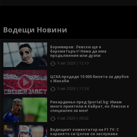
Водещи Новини
Боримиров: Левски ще е
барометърът! Няма да има
продължения или дузпи
9 авг 2026 | 12:10
ЦСКА продаде 10 000 билета за двубоя
с Макаби
9 авг 2026 | 11:24
Рикардиньо пред Sportal.bg: Имам
много приятели в Кайрат, но Левски е
специален за мен!
9 авг 2026 | 09:02
Водещият коментатор на F1 TV: С
карането си Цолов си заслужава