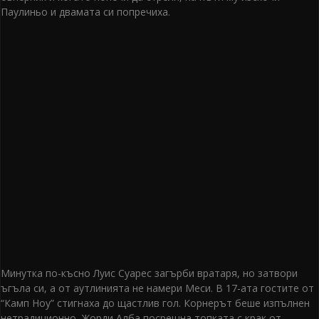
Паулиньо и двамата си попречиха.
Минутка по-късно Луис Суарес загърби вратаря, но затвори
ъгъла си, а от аутлинията не намери Меси. В 17-ата гостите от
“Камп Ноу” стигнаха до щастлив гол. Корнерът беше изпълнен
нетрадиционно, Жорди Алба посрещна топката с крак от