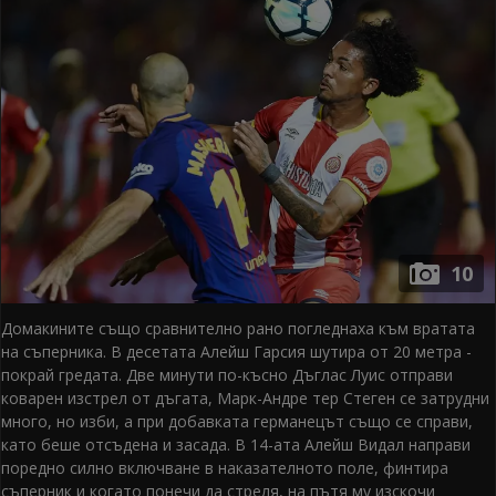
10
Домакините също сравнително рано погледнаха към вратата
на съперника. В десетата Алейш Гарсия шутира от 20 метра -
покрай гредата. Две минути по-късно Дъглас Луис отправи
коварен изстрел от дъгата, Марк-Андре тер Стеген се затрудни
много, но изби, а при добавката германецът също се справи,
като беше отсъдена и засада. В 14-ата Алейш Видал направи
поредно силно включване в наказателното поле, финтира
съперник и когато понечи да стреля, на пътя му изскочи