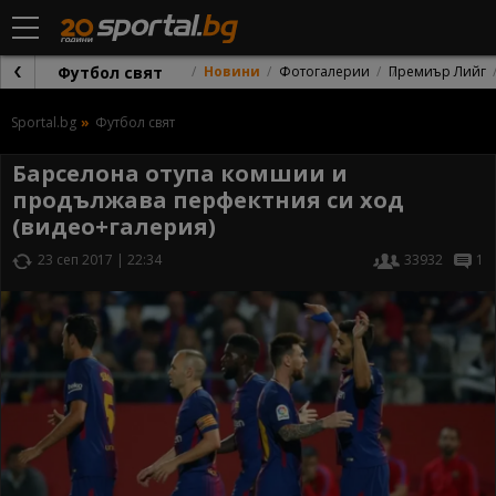
Футбол свят
Новини
Фотогалерии
Премиър Лийг
Sportal.bg
Футбол свят
Барселона отупа комшии и
продължава перфектния си ход
(видео+галерия)
23 сеп 2017 | 22:34
33932
1