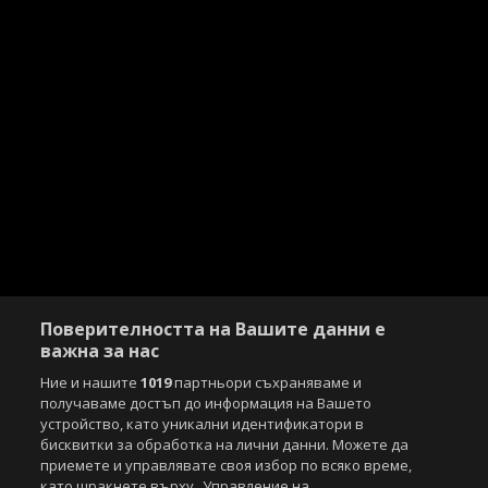
Поверителността на Вашите данни е
важна за нас
Ние и нашите
1019
партньори съхраняваме и
получаваме достъп до информация на Вашето
устройство, като уникални идентификатори в
бисквитки за обработка на лични данни. Можете да
приемете и управлявате своя избор по всяко време,
като щракнете върху „Управление на