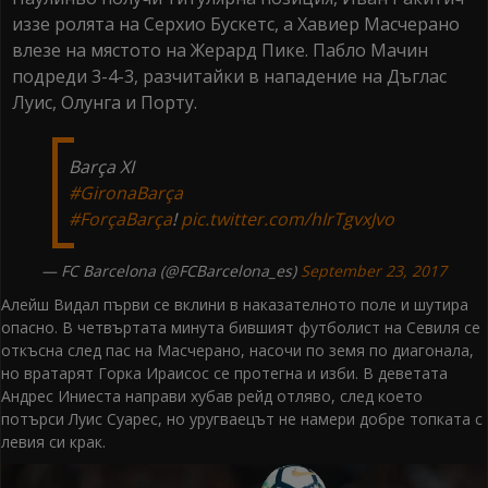
иззе ролята на Серхио Бускетс, а Хавиер Масчерано
влезе на мястото на Жерард Пике. Пабло Мачин
подреди 3-4-3, разчитайки в нападение на Дъглас
Луис, Олунга и Порту.
Barça XI
#GironaBarça
#ForçaBarça
!
pic.twitter.com/hIrTgvxJvo
— FC Barcelona (@FCBarcelona_es)
September 23, 2017
Алейш Видал първи се вклини в наказателното поле и шутира
опасно. В четвъртата минута бившият футболист на Севиля се
откъсна след пас на Масчерано, насочи по земя по диагонала,
но вратарят Горка Ираисос се протегна и изби. В деветата
Андрес Иниеста направи хубав рейд отляво, след което
потърси Луис Суарес, но уругваецът не намери добре топката с
левия си крак.