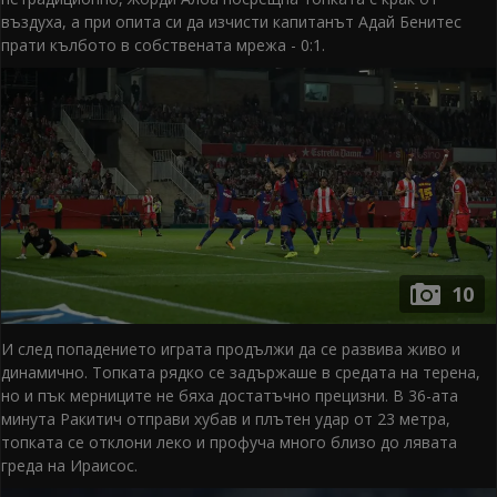
въздуха, а при опита си да изчисти капитанът Адай Бенитес
прати кълбото в собствената мрежа - 0:1.
10
И след попадението играта продължи да се развива живо и
динамично. Топката рядко се задържаше в средата на терена,
но и пък мерниците не бяха достатъчно прецизни. В 36-ата
минута Ракитич отправи хубав и плътен удар от 23 метра,
топката се отклони леко и профуча много близо до лявата
греда на Ираисос.