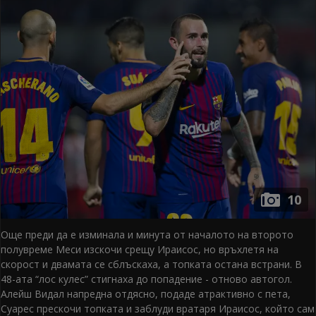
10
Още преди да е изминала и минута от началото на второто
полувреме Меси изскочи срещу Ираисос, но връхлетя на
скорост и двамата се сблъскаха, а топката остана встрани. В
48-ата “лос кулес” стигнаха до попадение - отново автогол.
Алейш Видал напредна отдясно, подаде атрактивно с пета,
Суарес прескочи топката и заблуди вратаря Ираисос, който сам