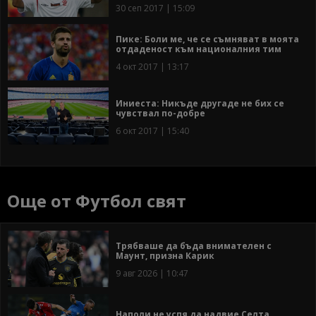
30 сеп 2017 | 15:09
Пике: Боли ме, че се съмняват в моята
отдаденост към националния тим
4 окт 2017 | 13:17
Иниеста: Никъде другаде не бих се
чувствал по-добре
6 окт 2017 | 15:40
Още от Футбол свят
Трябваше да бъда внимателен с
Маунт, призна Карик
9 авг 2026 | 10:47
Наполи не успя да надвие Селта