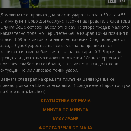
10
Домакините отправиха два опасни удара с глава в 50-ата и 55-
ата минути. Първо Дъглас Луис насочи над гредата, а след това
Олунга беше оставен абсолютно сам на втора греда в малкото
наказателно поле, но Тер Стеген беше избрал точна позиция и
спаси. В 69-ата интригата напълно изчезна. След поредица от
засада Луис Суарес все пак се измъкна по правилата от
защитата и намери близкия ъгъл на вратаря - 0:3. В края на
срещата и двата тима имаха положения. "Синьо-червените"
показаха слабости в отбрана, а в атака стигаха до голови
ситуации, но им липсваха точни удари.
Веднага след края на срещата тимът на Валверде ще се
пренастройва за Шампионска лига. В сряда вечер Барса гостува
на Спортинг (Лисабон).
СТАТИСТИКА ОТ МАЧА
МИНУТА ПО МИНУТА
КЛАСИРАНЕ
ФОТОГАЛЕРИЯ ОТ МАЧА