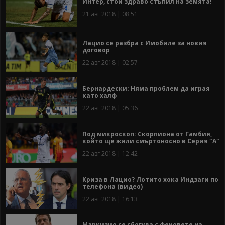
Интер, стой здраво стъпил на земята!
21 авг 2018 | 08:51
Лацио се разбра с Имобиле за новия
договор
22 авг 2018 | 02:57
Бернардески: Няма проблем да играя
като халф
22 авг 2018 | 05:36
Под микроскоп: Скорпионa от Гамбия,
който ще жили смъртоносно в Серия "А"
22 авг 2018 | 12:42
Криза в Лацио? Лотито хока Индзаги по
телефона (видео)
22 авг 2018 | 16:13
Маркизио се сбогува с феновете на