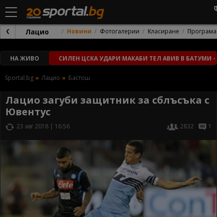
Лацио
Новини
Фотогалерии
Класиране
Програма
НА ЖИВО
СИЛЕН ЦСКА УДАРИ МАКАБИ ТЕЛ АВИВ В БАТУМИ -
Sportal.bg
Лацио
Бастош
Лацио загуби защитник за сблъсъка с
Ювентус
23 авг 2018 | 16:56
2832
1