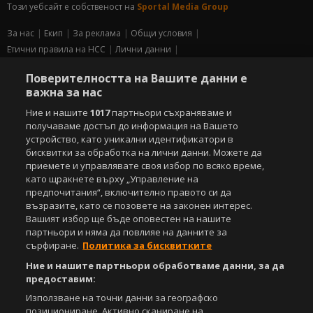
Този уебсайт е собственост на
Sportal Media Group
За нас
Екип
За рекламa
Общи условия
Етични правила на НСС
Лични данни
Управление на предпочитания
Поверителността на Вашите данни е
важна за нас
Съдържанието на този уеб сайт и технологиите, използвани в него, са
под закрила на Закона за авторското право и сродните му права.
Ние и нашите
1017
партньори съхраняваме и
Всички статии, репортажи, интервюта и други текстови, графични и
получаваме достъп до информация на Вашето
видео материали, публикувани в сайта, са собственост на Агенция
устройство, като уникални идентификатори в
Спортал, освен ако изрично е посочено друго. Допуска се
бисквитки за обработка на лични данни. Можете да
публикуване на текстови материали само след писмено съгласие на
приемете и управлявате своя избор по всяко време,
Агенция Спортал, посочване на източника и добавяне на линк към
като щракнете върху „Управление на
www.sportal.bg. Използването на графични и видео материали,
предпочитания“, включително правото си да
публикувани в сайта, е строго забранено. Нарушителите ще бъдат
санкционирани с цялата строгост на закона.
възразите, като се позовете на законен интерес.
Вашият избор ще бъде оповестен на нашите
Свали
партньори и няма да повлияе на данните за
БЕЗПЛАТНОТО
приложение за:
сърфиране.
Политика за бисквитките
iOS
Android
Ние и нашите партньори обработваме данни, за да
предоставим:
Powered by:
Използване на точни данни за географско
позициониране. Активно сканиране на