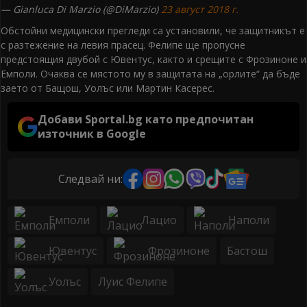
— Gianluca Di Marzio (@DiMarzio)
23 август 2018 г.
Обстойни медицински прегледи са установили, че защитникът е
с разтежение на левия прасец. Фелипе ще пропусне
предстоящия двубой с Ювентус, както и срещите с Фрозиноне и
Емполи. Очаква се мястото му в защитата на „орлите“ да бъде
заето от Бащош, Уолъс или Мартин Касерес.
Добави Sportal.bg като предпочитан
източник в Google
Следвай ни:
Емполи
Лацио
Наполи
Ювентус
Фрозиноне
Бастош
Уолъс
Луис Фелипе