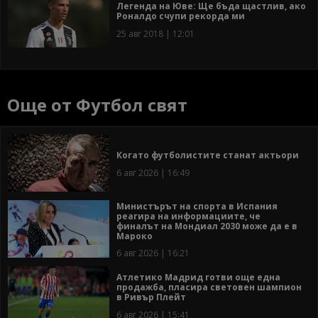
Легенда на Юве: Ще бъда щастлив, ако
Роналдо счупи рекорда ми
25 авг 2018 | 12:01
Още от Футбол свят
Когато футболистите станат актьори
6 авг 2026 | 16:49
Министърът на спорта в Испания
реагира на информациите, че
финалът на Мондиал 2030 може да е в
Мароко
6 авг 2026 | 16:21
Атлетико Мадрид готви още една
продажба, пласира световен шампион
в Ривър Плейт
6 авг 2026 | 15:41