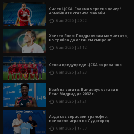
Силен ЦСКА! Голяма червена вечер!
Армейците сгазиха Макаби
6 авг 2026 | 20:52
Христо Янев: Поздравявам момчетата,
но трябва да останем смирени
6 авг 2026 | 21:12
Сенси предупреди ЦСКА за реванша
6 авг 2026 | 21:23
Край на сагата: Винисиус остава в
Реал Мадрид до 2032 г.
6 авг 2026 | 21:21
Арда със сериозен трансфер,
привлече играч на Лудогорец
6 авг 2026 | 17:33