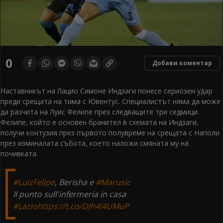
0
Добави коментар
Наставникът на Лацио Симоне Индзаги понесе сериозен удар
преди срещата на тима с Ювентус. Специалистът няма да може
да разчита на Луис Фелипе през следващите три седмици.
Фелипе, който е основен бранител в схемата на Индзаги,
получи контузия през първото полувреме на срещата с Наполи
през изминалата събота, което наложи смяната му на
почивката.
#LuizFelipe
, Berisha e
#Marusic
Il punto sull'infermeria in casa
#Lazio
https://t.co/DJh4l4UMuP