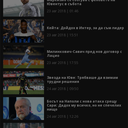
Ювентус в събота
23 авг 2018 | 01:46
Кейта: Дойдох в Интер, за да съм лидер
23 авг 2018 | 15:51
Милинкович-Савич пред нов договор с
Лацио
23 авг 2018 | 17:55
Звезда на Юве: Трябваше да взимам
трудни решения
24 авг 2018 | 09:50
Босът на Наполи с нова атака срещу
Сари: Дадох му всичко, но не спечелих
нищо
24 авг 2018 | 12:26