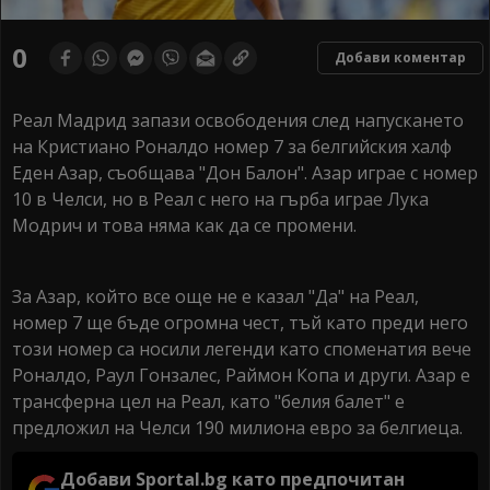
0
Добави коментар
Реал Мадрид запази освободения след напускането
на Кристиано Роналдо номер 7 за белгийския халф
Еден Азар, съобщава "Дон Балон". Азар играе с номер
10 в Челси, но в Реал с него на гърба играе Лука
Модрич и това няма как да се промени.
За Азар, който все още не е казал "Да" на Реал,
номер 7 ще бъде огромна чест, тъй като преди него
този номер са носили легенди като споменатия вече
Роналдо, Раул Гонзалес, Раймон Копа и други. Азар е
трансферна цел на Реал, като "белия балет" е
предложил на Челси 190 милиона евро за белгиеца.
Добави Sportal.bg като предпочитан