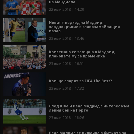
на Мондиала
22 юли 2018 | 14:29
Новият подход на Мадрид:
хладнокръвие в главозамайващия
пазар
23 юли 2018 | 13:46
Кристиано се завърна в Мадрид,
плановете му се промениха
23 юли 2018 | 16:51
Кои ще спорят за FIFA The Best?
23 юли 2018 | 17:32
След Юве и Реал Мадрид с интерес към
левия бек на Порто
23 юли 2018 | 18:26
Реал Мадрид се включва в битката за