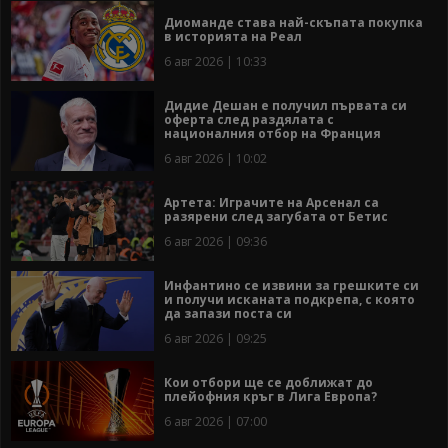
Диоманде става най-скъпата покупка
в историята на Реал
6 авг 2026 | 10:33
Дидие Дешан е получил първата си
оферта след раздялата с
националния отбор на Франция
6 авг 2026 | 10:02
Артета: Играчите на Арсенал са
разярени след загубата от Бетис
6 авг 2026 | 09:36
Инфантино се извини за грешките си
и получи исканата подкрепа, с която
да запази поста си
6 авг 2026 | 09:25
Кои отбори ще се доближат до
плейофния кръг в Лига Европа?
6 авг 2026 | 07:00