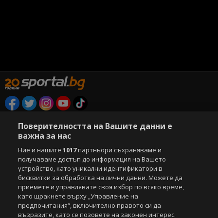
Copyright © 2007-2026 Агенция Спортал. Всички права запазени.
Поверителността на Вашите данни е
Този уебсайт е собственост на
Sportal Media Group
важна за нас
За нас
Екип
За рекламa
Общи условия
Ние и нашите
1017
партньори съхраняваме и
Етични правила на НСС
Лични данни
получаваме достъп до информация на Вашето
устройство, като уникални идентификатори в
Управление на предпочитания
бисквитки за обработка на лични данни. Можете да
приемете и управлявате своя избор по всяко време,
Съдържанието на този уеб сайт и технологиите, използвани в него, са
като щракнете върху „Управление на
под закрила на Закона за авторското право и сродните му права.
Всички статии, репортажи, интервюта и други текстови, графични и
предпочитания“, включително правото си да
видео материали, публикувани в сайта, са собственост на Агенция
възразите, като се позовете на законен интерес.