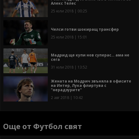
Алекс Телес
25 юли 2018 | 00:25
Челси готви шокиращ трансфер
25 юли 2018 | 15:01
Мадрид ще купи нов суперас… ама не
сега
31 юли 2018 | 13:52
Жената на Модрич звъняла в офисите
на Интер, Лука флиртува с
"нерадзурите"
2 авг 2018 | 10:42
Още от Футбол свят