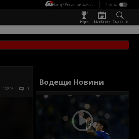
Вход / Регистрирай се
Игри
LiveScore
Търсене
Водещи Новини
12893
1