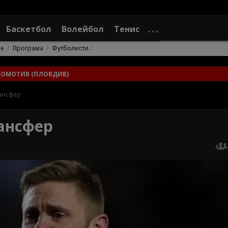
Баскетбол
Волейбол
Тенис
не
Програма
Футболисти
КОМОТИВ (ПЛОВДИВ)
ансфер
ансфер