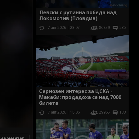
Левски с рутинна победа над
Локомотив (Пловдив)
7 авг 2026 | 23:07
86879
235
Сериозен интерес за ЦСКА -
Макаби: продадоха се над 7000
билета
7 авг 2026 | 18:06
29965
133
и коментар