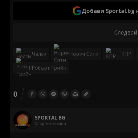
Добави Sportal.bg
Следвай
Челси
Норич Сити
КПР
Робърт Грийн
0
SPORTAL.BG
Спортни новини