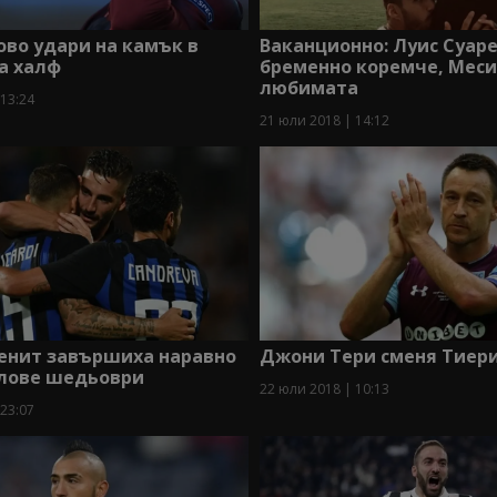
ово удари на камък в
Ваканционно: Луис Суаре
а халф
бременно коремче, Мес
любимата
 13:24
21 юли 2018 | 14:12
Зенит завършиха наравно
Джони Тери сменя Тиер
олове шедьоври
22 юли 2018 | 10:13
 23:07