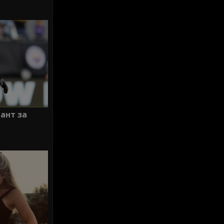
ант за