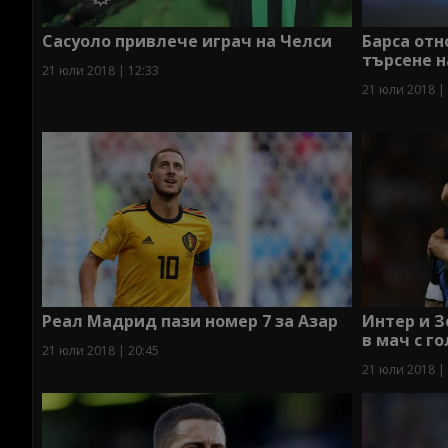
Сасуоло привлече играч на Челси
Барса отн
търсене н
21 юли 2018 | 12:33
21 юли 2018 |
Реал Мадрид пази номер 7 за Азар
Интер и 
в мач с г
21 юли 2018 | 20:45
21 юли 2018 |