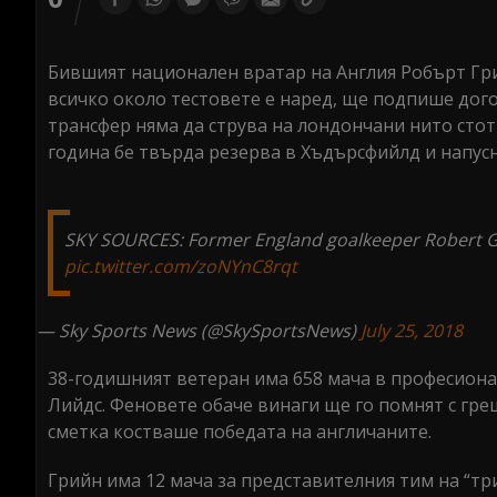
Бившият национален вратар на Англия Робърт Гри
всичко около тестовете е наред, ще подпише дого
трансфер няма да струва на лондончани нито стот
година бе твърда резерва в Хъдърсфийлд и напусн
SKY SOURCES: Former England goalkeeper Robert Gr
pic.twitter.com/zoNYnC8rqt
— Sky Sports News (@SkySportsNews)
July 25, 2018
38-годишният ветеран има 658 мача в професионал
Лийдс. Феновете обаче винаги ще го помнят с гре
сметка костваше победата на англичаните.
Грийн има 12 мача за представителния тим на “тр