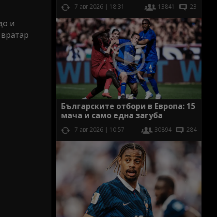
7 авг 2026 | 18:31
13841
23
до и
 вратар
Българските отбори в Европа: 15
мача и само една загуба
7 авг 2026 | 10:57
30894
284