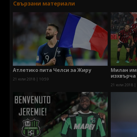
Свързани материали
Атлетико пита Челси за Жиру
Милан има
изхвърча 
21 юли 2018 | 10:59
21 юли 2018 |