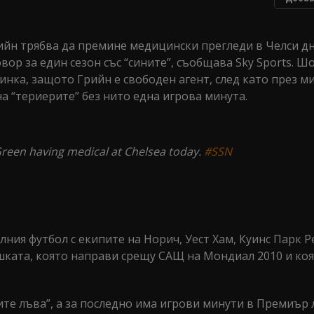
йн трябва да премине медицински прегледи в Челси дне
вор за един сезон със “сините”, съобщава Sky Sports. 
инка, защото Грийн е свободен агент, след като през м
а “териерите” без нито една игрова минута.
een having medical at Chelsea today.
#SSN
ния футбол с екипите на Норич, Уест Хам, Куинс Парк 
шката, която направи срещу САЩ на Мондиал 2010 и коя
ите лъва”, а за последно има игрови минути в Премиър 