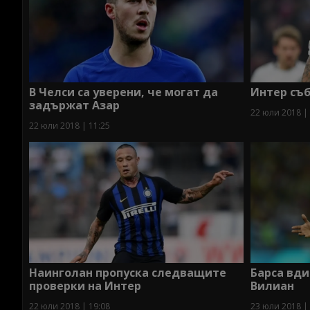
В Челси са уверени, че могат да
Интер съ
задържат Азар
22 юли 2018 |
22 юли 2018 | 11:25
Наинголан пропуска следващите
Барса вди
проверки на Интер
Вилиан
22 юли 2018 | 19:08
23 юли 2018 |