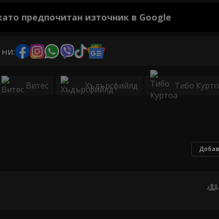
 като предпочитан източник в Google
 ни:
Витес
Хъдърсфийлд
Тибо Курто
Добав