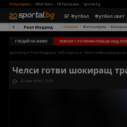
Популярни
»
efbet Лига
ТВ Програма
Sportal.bg
БГ Футбол
Футбол свят
Реал Мадрид
Новини
Фотогалерии
Класира
ГЛЕДАЙ
НА ЖИВО
ЛЕВСКИ С РУТИННА ПОБЕДА НАД ЛО
Sportal.bg
Реал Мадрид
Тибо Куртоа
Челси готви шокиращ тр
Челси готви шокиращ тр
25 юли 2018 | 15:01