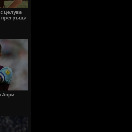
с целува
и прегръща
и Анри