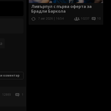
Ливърпул с първа оферта за
Брадли Баркола
7 авг 2026 | 16:54
10237
10
а
и коментар
12893
1