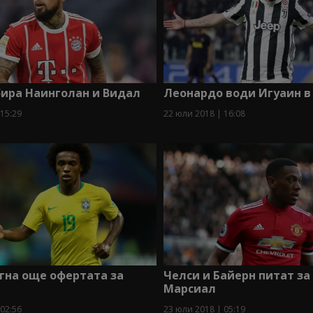
бира Наинголан и Видал
Леонардо води Игуаин в
 15:29
22 юли 2018 | 16:08
гна още офертата за
Челси и Байерн питат за
Марсиал
 02:56
23 юли 2018 | 05:19