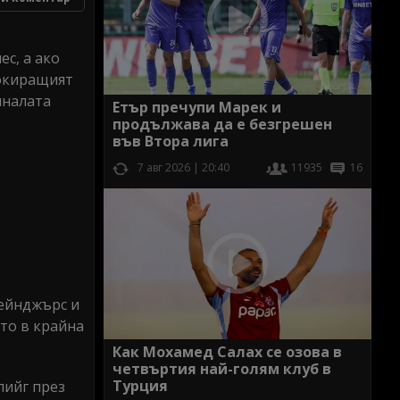
с, а ако
Шокиращият
иналата
Етър пречупи Марек и
продължава да е безгрешен
във Втора лига
7 авг 2026 | 20:40
11935
16
Рейнджърс и
то в крайна
Как Мохамед Салах се озова в
четвъртия най-голям клуб в
Турция
лийг през