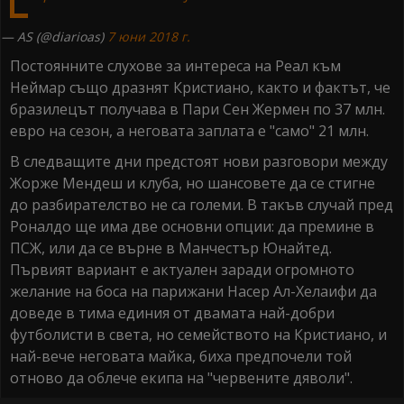
— AS (@diarioas)
7 юни 2018 г.
Постоянните слухове за интереса на Реал към
Неймар също дразнят Кристиано, както и фактът, че
бразилецът получава в Пари Сен Жермен по 37 млн.
евро на сезон, а неговата заплата е "само" 21 млн.
В следващите дни предстоят нови разговори между
Жорже Мендеш и клуба, но шансовете да се стигне
до разбирателство не са големи. В такъв случай пред
Роналдо ще има две основни опции: да премине в
ПСЖ, или да се върне в Манчестър Юнайтед.
Първият вариант е актуален заради огромното
желание на боса на парижани Насер Ал-Хелаифи да
доведе в тима единия от двамата най-добри
футболисти в света, но семейството на Кристиано, и
най-вече неговата майка, биха предпочели той
отново да облече екипа на "червените дяволи".