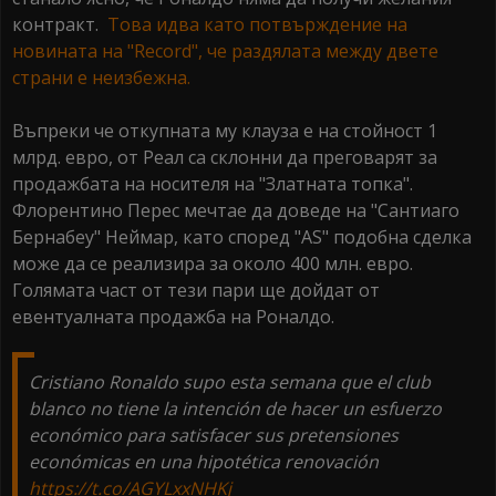
контракт.
Това идва като потвърждение на
новината на "Record", че раздялата между двете
страни е неизбежна.
Въпреки че откупната му клауза е на стойност 1
млрд. евро, от Реал са склонни да преговарят за
продажбата на носителя на "Златната топка".
Флорентино Перес мечтае да доведе на "Сантиаго
Бернабеу" Неймар, като според "AS" подобна сделка
може да се реализира за около 400 млн. евро.
Голямата част от тези пари ще дойдат от
евентуалната продажба на Роналдо.
Cristiano Ronaldo supo esta semana que el club
blanco no tiene la intención de hacer un esfuerzo
económico para satisfacer sus pretensiones
económicas en una hipotética renovación
https://t.co/AGYLxxNHKj