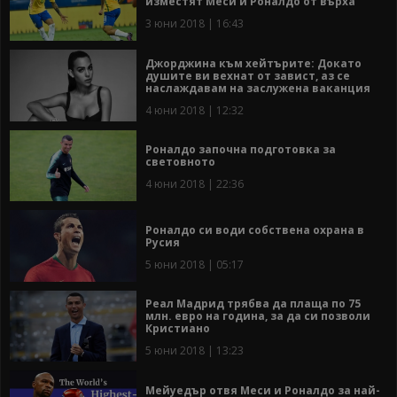
изместят Меси и Роналдо от върха
3 юни 2018 | 16:43
Джорджина към хейтърите: Докато
душите ви вехнат от завист, аз се
наслаждавам на заслужена ваканция
4 юни 2018 | 12:32
Роналдо започна подготовка за
световното
4 юни 2018 | 22:36
Роналдо си води собствена охрана в
Русия
5 юни 2018 | 05:17
Реал Мадрид трябва да плаща по 75
млн. евро на година, за да си позволи
Кристиано
5 юни 2018 | 13:23
Мейуедър отвя Меси и Роналдо за най-