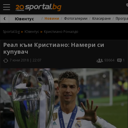
Ювентус
Новини
Фотогалерии
Класиране
Прогр
Sportal.bg
Ювентус
Кристиано Роналдо
Реал към Кристиано: Намери си
купувач
7 юни 2018 | 22:07
93664
1