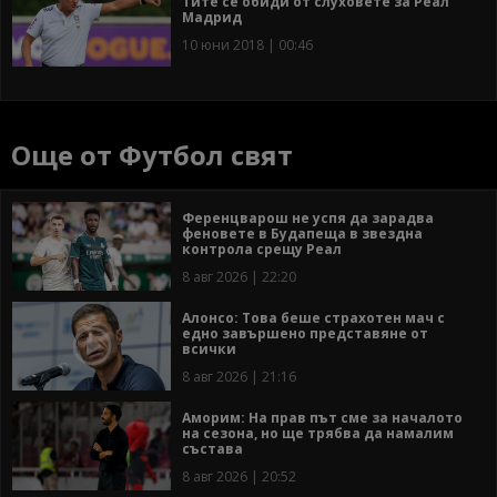
Тите се обиди от слуховете за Реал
Мадрид
10 юни 2018 | 00:46
Още от Футбол свят
Ференцварош не успя да зарадва
феновете в Будапеща в звездна
контрола срещу Реал
8 авг 2026 | 22:20
Алонсо: Това беше страхотен мач с
едно завършено представяне от
всички
8 авг 2026 | 21:16
Аморим: На прав път сме за началото
на сезона, но ще трябва да намалим
състава
8 авг 2026 | 20:52