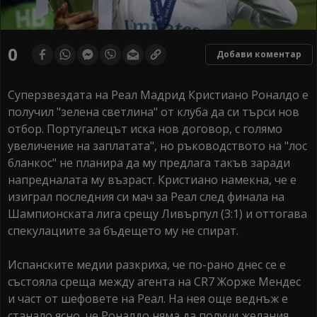
0
Добави коментар
Суперзвездата на Реал Мадрид Кристиано Роналдо е
получил "зелена светлина" от клуба да си търси нов
отбор. Португалецът иска нов договор, с голямо
увеличение на заплатата", но ръководството на "лос
бланкос" не планира да му предлага такъв заради
напредналата му възраст. Кристиано намекна, че е
изиграл последния си мач за Реал след финала на
Шампионската лига срещу Ливърпул (3:1) и оттогава
спекулациите за бъдещето му не спират.
Испанските медии разкриха, че по-рано днес се е
състояла среща между агента на CR7 Жорже Мендес
и част от шефовете на Реал. На нея още веднъж е
станало ясно, че Роналдо няма да получи желания