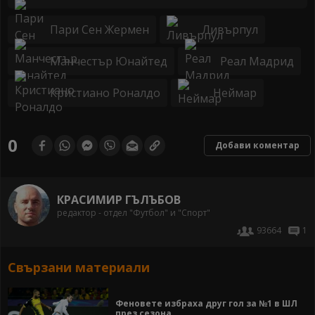
Пари Сен Жермен
Ливърпул
Манчестър Юнайтед
Реал Мадрид
Кристиано Роналдо
Неймар
0
Добави коментар
КРАСИМИР ГЪЛЪБОВ
редактор - отдел "Футбол" и "Спорт"
93664
1
Свързани материали
Феновете избраха друг гол за №1 в ШЛ
през сезона