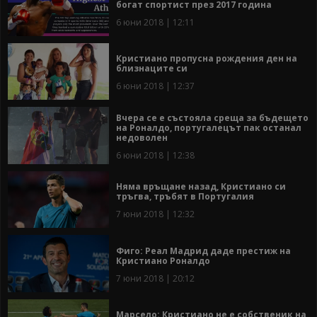
богат спортист през 2017 година
6 юни 2018 | 12:11
Кристиано пропусна рождения ден на
близнаците си
6 юни 2018 | 12:37
Вчера се е състояла среща за бъдещето
на Роналдо, португалецът пак останал
недоволен
6 юни 2018 | 12:38
Няма връщане назад, Кристиано си
тръгва, тръбят в Португалия
7 юни 2018 | 12:32
Фиго: Реал Мадрид даде престиж на
Кристиано Роналдо
7 юни 2018 | 20:12
Марсело: Кристиано не е собственик на