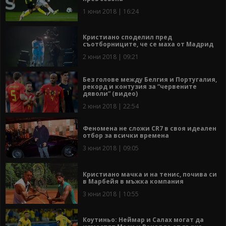
1 юни 2018 | 16:24
Кристиано споделил пред
съотборниците, че се маха от Мадрид
2 юни 2018 | 09:21
Без голове между Белгия и Португалия,
рекорд и контузия за “червените
дяволи” (видео)
2 юни 2018 | 22:54
Феномена не сложи CR7 в своя идеален
отбор за всички времена
3 юни 2018 | 09:05
Кристиано мачка и на тенис, почива си
в Марбейя в мъжка компания
3 юни 2018 | 10:55
Коутиньо: Неймар и Салах могат да