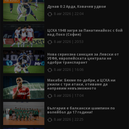
Дунав 0:2 Арда, Ковачев удвои
8 авг 2026 | 22:04
ЦСКА 1948 загря за Панатинайкос с бой
над Локо (София)
8 авг 2026 | 20:53
Нова сериозна санкция за Левски от
УЕФА, европейската централа не
одобри транспарант
8 авг 2026 | 16:06
Макаби: Бяхме по-добри, а ЦСКА ни
ужили с три атаки, отиваме да
направим невъзможното
8 авг 2026 | 17:04
България е балкански шампион по
волейбол до 17 години!
8 авг 2026 | 22:25