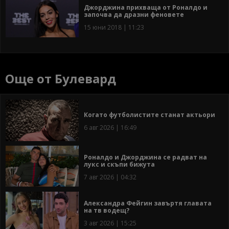
Джорджина прихваща от Роналдо и
започва да дразни феновете
15 юни 2018 | 11:23
Още от Булевард
Когато футболистите станат актьори
6 авг 2026 | 16:49
Роналдо и Джорджина се радват на
лукс и скъпи бижута
7 авг 2026 | 04:32
Александра Фейгин завъртя главата
на тв водещ?
3 авг 2026 | 15:25