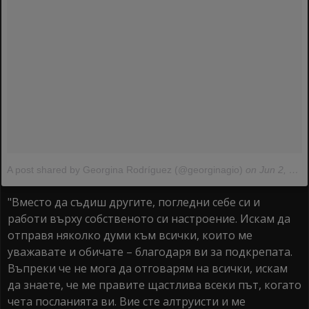
A post shared by Georgina Rodríguez (@georginagio)
on Jun 2, 2018 at 6:25am PDT
"Вместо да съдиш другите, погледни себе си и
работи върху собственото си настроение. Искам да
отправя няколко думи към всички, които ме
уважавате и обичате – благодаря ви за подкрепата.
Въпреки че не мога да отговарям на всички, искам
да знаете, че ме правите щастлива всеки път, когато
чета посланията ви. Вие сте алтруисти и ме