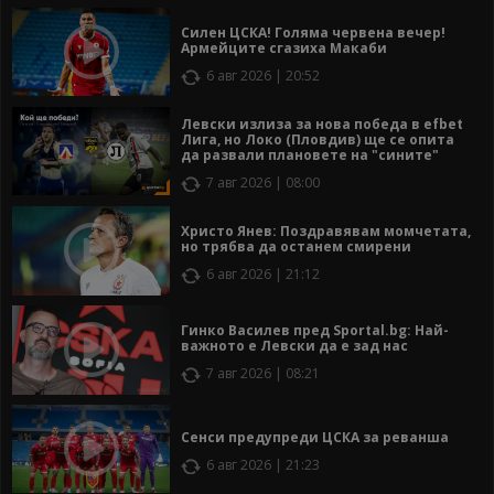
Силен ЦСКА! Голяма червена вечер!
Армейците сгазиха Макаби
6 авг 2026 | 20:52
Левски излиза за нова победа в efbet
Лига, но Локо (Пловдив) ще се опита
да развали плановете на "сините"
7 авг 2026 | 08:00
Христо Янев: Поздравявам момчетата,
но трябва да останем смирени
6 авг 2026 | 21:12
Гинко Василев пред Sportal.bg: Най-
важното е Левски да е зад нас
7 авг 2026 | 08:21
Сенси предупреди ЦСКА за реванша
6 авг 2026 | 21:23