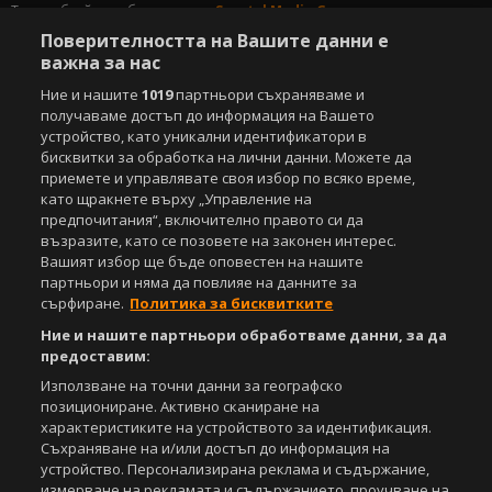
Този уебсайт е собственост на
Sportal Media Group
Поверителността на Вашите данни е
За нас
Екип
За рекламa
Общи условия
важна за нас
Етични правила на НСС
Лични данни
Ние и нашите
1019
партньори съхраняваме и
Управление на предпочитания
получаваме достъп до информация на Вашето
устройство, като уникални идентификатори в
Съдържанието на този уеб сайт и технологиите, използвани в него, са
бисквитки за обработка на лични данни. Можете да
под закрила на Закона за авторското право и сродните му права.
приемете и управлявате своя избор по всяко време,
Всички статии, репортажи, интервюта и други текстови, графични и
като щракнете върху „Управление на
видео материали, публикувани в сайта, са собственост на Агенция
предпочитания“, включително правото си да
Спортал, освен ако изрично е посочено друго. Допуска се
възразите, като се позовете на законен интерес.
публикуване на текстови материали само след писмено съгласие на
Вашият избор ще бъде оповестен на нашите
Агенция Спортал, посочване на източника и добавяне на линк към
партньори и няма да повлияе на данните за
www.sportal.bg. Използването на графични и видео материали,
публикувани в сайта, е строго забранено. Нарушителите ще бъдат
сърфиране.
Политика за бисквитките
санкционирани с цялата строгост на закона.
Ние и нашите партньори обработваме данни, за да
предоставим:
Свали
БЕЗПЛАТНОТО
приложение за:
Използване на точни данни за географско
позициониране. Активно сканиране на
iOS
Android
характеристиките на устройството за идентификация.
Съхраняване на и/или достъп до информация на
Powered by:
устройство. Персонализирана реклама и съдържание,
измерване на рекламата и съдържанието, проучване на