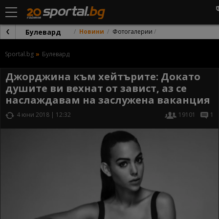
Булевард
Новини
Фотогалерии
Sportal.bg
Булевард
Джорджина към хейтърите: Докато
душите ви вехнат от завист, аз се
наслаждавам на заслужена ваканция
4 юни 2018 | 12:32
19101
1