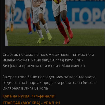
Спартак не само не наложи финален натиск, но и
имаше късмет, че не загуби, след като Ерик
Бикфалви пропусна очи в очи с Максименко.
За Урал това беше последен мач за календарната
година, а на Спартак предстои решителна битка с
Виляреал в Лига Европа.
Купа на Русия, 1/4-финали:
СПАРТАК (МОСКВА) - УРАЛ 1:1