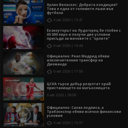
Хулио Веласкес: Добрата кондиция?
Това е една от големите лъжи във
футбола
6 авг 2026 | 13:47
Екзекуторът на Лудогорец бе глобен с
65 000 евро и получи две условни
присъди за мачовете с "орлите"
6 авг 2026 | 16:44
Официално: Реал Мадрид обяви
изключителния трансфер на
Диоманде
6 авг 2026 | 17:06
ЦСКА търси добър резултат край
пристанището на магьосницата
6 авг 2026 | 08:00
Официално: Салах подписа, а
Трабзонспор обяви всички финансови
условия
6 авг 2026 | 15:37