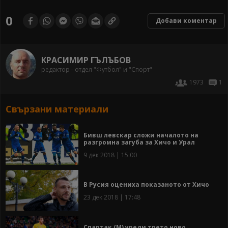
0
Добави коментар
КРАСИМИР ГЪЛЪБОВ
редактор - отдел "Футбол" и "Спорт"
1973
1
Свързани материали
Бивш левскар сложи началото на
разгромна загуба за Хичо и Урал
9 дек 2018 | 15:00
В Русия оцениха показаното от Хичо
23 дек 2018 | 17:48
Спартак (М) уреди трето ново