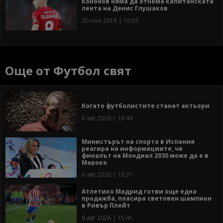
Кононов няма да отнема капитанската
лента на Денис Глушаков
30 ное 2018 | 10:55
Още от Футбол свят
Когато футболистите станат актьори
6 авг 2026 | 16:49
Министърът на спорта в Испания
реагира на информациите, че
финалът на Мондиал 2030 може да е в
Мароко
6 авг 2026 | 16:21
Атлетико Мадрид готви още една
продажба, пласира световен шампион
в Ривър Плейт
6 авг 2026 | 15:41