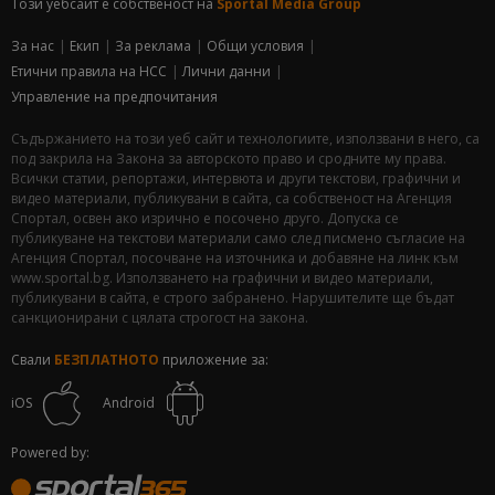
Този уебсайт е собственост на
Sportal Media Group
За нас
Екип
За рекламa
Общи условия
Етични правила на НСС
Лични данни
Управление на предпочитания
Съдържанието на този уеб сайт и технологиите, използвани в него, са
под закрила на Закона за авторското право и сродните му права.
Всички статии, репортажи, интервюта и други текстови, графични и
видео материали, публикувани в сайта, са собственост на Агенция
Спортал, освен ако изрично е посочено друго. Допуска се
публикуване на текстови материали само след писмено съгласие на
Агенция Спортал, посочване на източника и добавяне на линк към
www.sportal.bg. Използването на графични и видео материали,
публикувани в сайта, е строго забранено. Нарушителите ще бъдат
санкционирани с цялата строгост на закона.
Свали
БЕЗПЛАТНОТО
приложение за:
iOS
Android
Powered by: