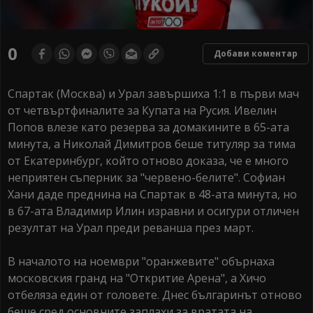
0
Добави коментар
Спартак (Москва) и Урал завършиха 1:1 в първи мач
от четвъртфиналите за Купата на Русия. Ивелин
Попов влезе като резерва за домакините в 65-ата
минута, а Николай Димитров беше титуляр за тима
от Екатеринбург, който отново доказа, че е много
неприятен съперник за "червено-белите". Софиан
Хани даде преднина на Спартак в 48-ата минута, но
в 67-ата Владимир Илин изравни и осигури отличен
резултат на Урал преди реванша през март.
В началото на ноември "оранжевите" обърнаха
московския гранд на "Откритие Арена", а Хичо
отбеляза един от головете. Днес българинът отново
беше сред основните заплахи за вратата на