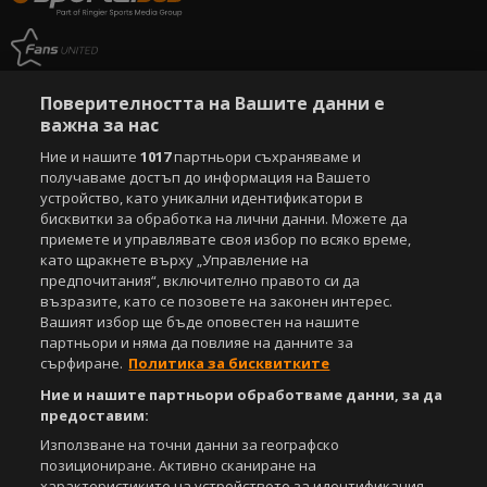
Поверителността на Вашите данни е
важна за нас
Ние и нашите
1017
партньори съхраняваме и
получаваме достъп до информация на Вашето
устройство, като уникални идентификатори в
бисквитки за обработка на лични данни. Можете да
приемете и управлявате своя избор по всяко време,
като щракнете върху „Управление на
предпочитания“, включително правото си да
възразите, като се позовете на законен интерес.
Вашият избор ще бъде оповестен на нашите
партньори и няма да повлияе на данните за
сърфиране.
Политика за бисквитките
Ние и нашите партньори обработваме данни, за да
предоставим:
Използване на точни данни за географско
позициониране. Активно сканиране на
характеристиките на устройството за идентификация.