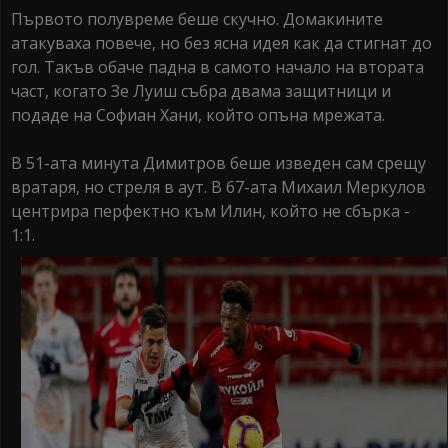
Първото полувреме беше скучно. Домакините
атакуваха повече, но без ясна идея как да стигнат до
гол. Такъв обаче падна в самото начало на втората
част, когато Зе Луиш събра двама защитници и
подаде на Софиан Хани, който опъна мрежата.
В 51-ата минута Димитров беше изведен сам срещу
вратаря, но стреля в аут. В 67-ата Михаил Меркулов
центрира перфектно към Илин, който не сбърка -
1:1.