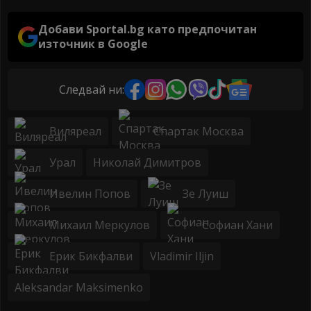
Добави Sportal.bg като предпочитан
източник в Google
Следвай ни:
Виляреал
Спартак Москва
Урал
Николай Димитров
Ивелин Попов
Зе Луиш
Михаил Меркулов
Софиан Хани
Ерик Бикфалви
Vladimir Iljin
Aleksandar Maksimenko