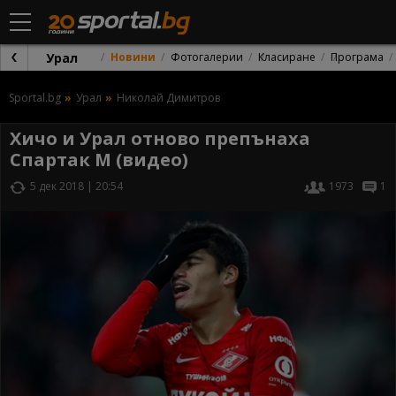
Урал
Новини
Фотогалерии
Класиране
Програма
Sportal.bg
Урал
Николай Димитров
Хичо и Урал отново препънаха
Спартак М (видео)
5 дек 2018 | 20:54
1973
1