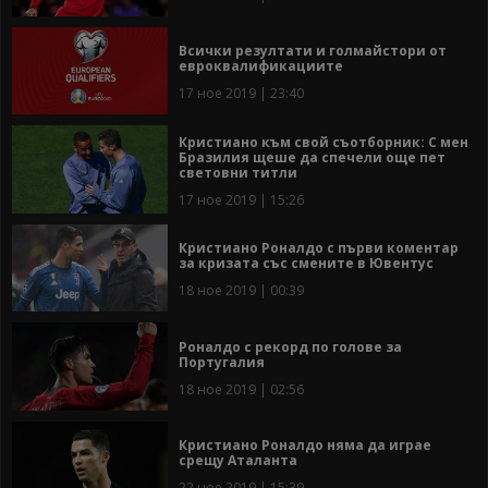
Всички резултати и голмайстори от
евроквалификациите
17 ное 2019 | 23:40
Кристиано към свой съотборник: С мен
Бразилия щеше да спечели още пет
световни титли
17 ное 2019 | 15:26
Кристиано Роналдо с първи коментар
за кризата със смените в Ювентус
18 ное 2019 | 00:39
Роналдо с рекорд по голове за
Португалия
18 ное 2019 | 02:56
Кристиано Роналдо няма да играе
срещу Аталанта
22 ное 2019 | 15:39