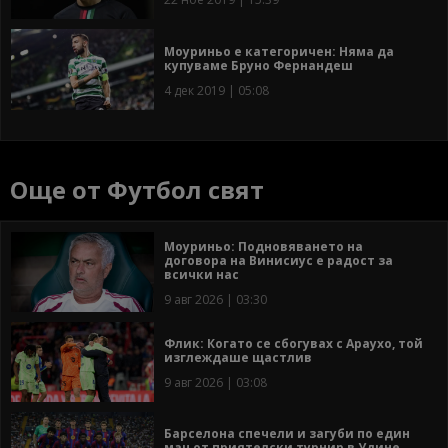
Моуриньо е категоричен: Няма да
купуваме Бруно Фернандеш
4 дек 2019 | 05:08
Още от Футбол свят
Моуриньо: Подновяването на
договора на Винисиус е радост за
всички нас
9 авг 2026 | 03:30
Флик: Когато се сбогувах с Араухо, той
изглеждаше щастлив
9 авг 2026 | 03:08
Барселона спечели и загуби по един
мач от приятелски турнир в Удине