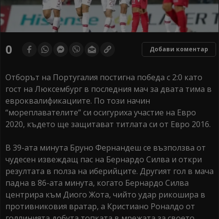
0
Добави коментар
Отборът на Португалия постигна победа с 2:0 като
гост на Люксембург в последния мач за двата тима в
евроквалификациите. По този начин
“мореплавателите” си осигуриха участие на Евро
2020, където ще защитават титлата си от Евро 2016.
В 39-ата минута Бруно Фернандеш се възползва от
чудесен извеждащ пас на Бернардо Силва и откри
резултата в полза на иберийците. Другият гол в мача
падна в 86-ата минута, когато Бернардо Силва
центрира към Диого Жота, чийто удар рикошира в
противниковия вратар, а Кристиано Роналдо от
голлинията добута топката в мрежата за своето