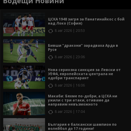
Водещи Новини
ЦСКА 1948 загря за Панатинайкос с бой
над Локо (София)
8 авг 2026 | 20:53
Бивши "дракони" зарадваха Арда в
Русе
8 авг 2026 | 23:06
Нова сериозна санкция за Левски от
УЕФА, европейската централа не
одобри транспарант
8 авг 2026 | 16:06
Макаби: Бяхме по-добри, а ЦСКА ни
ужили с три атаки, отиваме да
направим невъзможното
8 авг 2026 | 17:04
България е балкански шампион по
волейбол до 17 години!