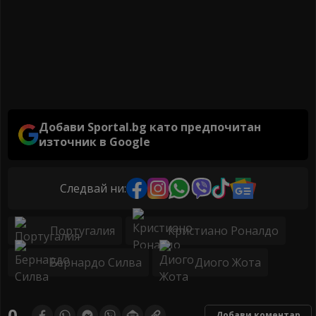
Добави Sportal.bg като предпочитан
източник в Google
Следвай ни:
Португалия
Кристиано Роналдо
Бернардо Силва
Диого Жота
0
Добави коментар