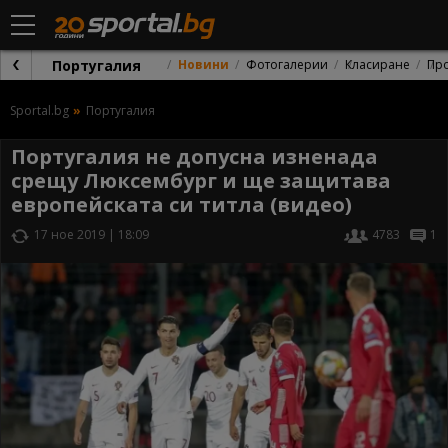
Португалия
Новини
Фотогалерии
Класиране
Пр
Sportal.bg
Португалия
Португалия не допусна изненада
срещу Люксембург и ще защитава
европейската си титла (видео)
17 ное 2019 | 18:09
4783
1