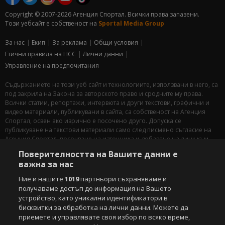
Copyright © 2007-2026 Агенция Спортал. Всички права запазени.
Този уебсайт е собственост на
Sportal Media Group
За нас
Екип
За рекламa
Общи условия
Етични правила на НСС
Лични данни
Управление на предпочитания
Съдържанието на този уеб сайт и технологиите, използвани в него, са
под закрила на Закона за авторското право и сродните му права.
Всички статии, репортажи, интервюта и други текстови, графични и
видео материали, публикувани в сайта, са собственост на Агенция
Спортал, освен ако изрично е посочено друго. Допуска се
публикуване на текстови материали само след писмено съгласие на
Агенция Спортал, посочване на източника и добавяне на линк към
www.sportal.bg. Използването на графични и видео материали,
Поверителността на Вашите данни е
публикувани в сайта, е строго забранено. Нарушителите ще бъдат
важна за нас
санкционирани с цялата строгост на закона.
Ние и нашите
1019
партньори съхраняваме и
Свали
БЕЗПЛАТНОТО
приложение за:
получаваме достъп до информация на Вашето
устройство, като уникални идентификатори в
iOS
Android
бисквитки за обработка на лични данни. Можете да
приемете и управлявате своя избор по всяко време,