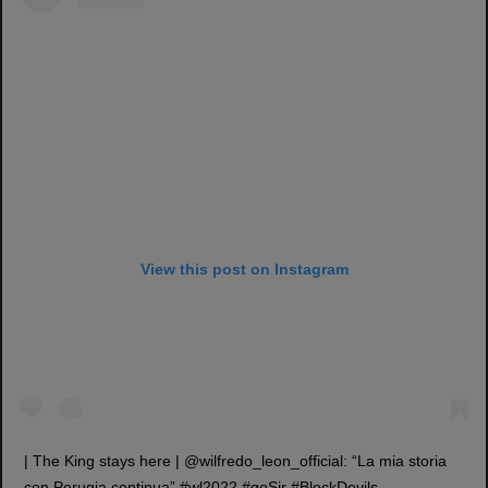
View this post on Instagram
| The King stays here | @wilfredo_leon_official: “La mia storia
con Perugia continua” #wl2022 #goSir #BlockDevils