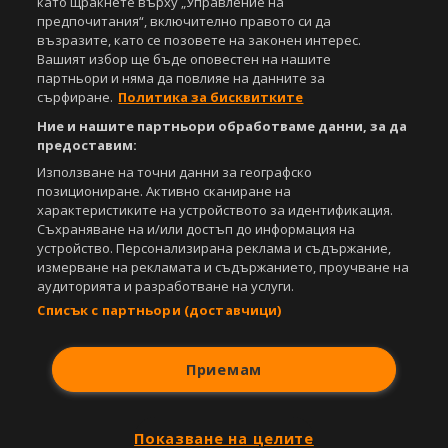
като щракнете върху „Управление на
предпочитания“, включително правото си да
възразите, като се позовете на законен интерес.
Вашият избор ще бъде оповестен на нашите
партньори и няма да повлияе на данните за
сърфиране.
Политика за бисквитките
Ние и нашите партньори обработваме данни, за да
предоставим:
Използване на точни данни за географско
позициониране. Активно сканиране на
характеристиките на устройството за идентификация.
Съхраняване на и/или достъп до информация на
устройство. Персонализирана реклама и съдържание,
измерване на рекламата и съдържанието, проучване на
аудиторията и разработване на услуги.
Списък с партньори (доставчици)
Приемам
Показване на целите