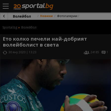
Волейбол
Новини
Фотогалерии
Sportal.bg
Волейбол
Ето колко печели най-добрият
волейболист в света
30 яну 2020 | 13:23
24185
1