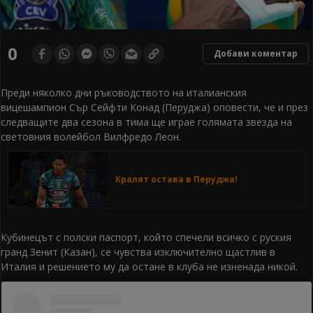
0
Добави коментар
Преди няколко дни ръководството на италианския
вицешампион Сър Сейфти Конад (Перуджа) оповести, че и през
следващите два сезона в тима ще играе голямата звезда на
световния волейбол Вилфредо Леон.
Кралят остава в Перуджа!
Кубинецът с полски паспорт, който спечели всичко с руския
гранд Зенит (Казан), се чувства изключително щастлив в
Италия и решението му да остане в клуба не изненада никой.