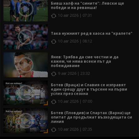
Бивш халф на "сините": Левски ще
победи и на реванша!
10 авг 2026 | 07:31
Така нужният ред в хаоса на "кралете"
10 авг 2026 | 08:12
Янев: Трябва да сме честни и да
кажем, че няма всеки път да
побеждаваме
9 авг 2026 | 23:32
Ботев (Враца) и Славия се изправят
един срещу друг в търсене на първи
успех през сезона
10 авг 2026 | 07:00
Ботев (Пловдив) и Спартак (Варна) ще
опитат да продължат възходящата си
линия
10 авг 2026 | 07:35