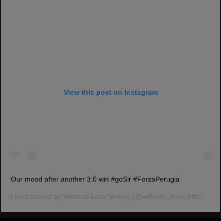
View this post on Instagram
Our mood after another 3:0 win #goSir #ForzaPerugia
A post shared by
Wilfredo León Venero
(@wilfredo_leon_official) on Nov 25, 2019 at 1:20am PST