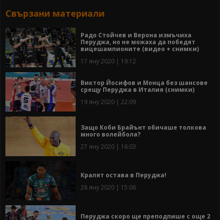
Свързани материали
Радо Стойчев и Верона измъчиха
Перуджа, но не можаха да победят
вицешампионите (видео + снимки)
17 яну 2020 | 19:12
Виктор Йосифов и Монца без шансове
срещу Перуджа в Италия (снимки)
19 яну 2020 | 22:09
Защо Коби Брайънт обичаше толкова
много волейбола?
27 яну 2020 | 16:03
Кралят остава в Перуджа!
28 яну 2020 | 15:06
Перуджа скоро ще преподпише с още 2