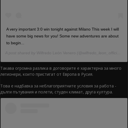
A very important 3:0 win tonight against Milano This week I will
have some big news for you! Some new adventures are about
to begin...
A post shared by
Wilfredo León Venero
(@wilfredo_leon_official) on Jan 26, 2020 at 3:16pm PST
Такава огромна разлика в договорите е характерна за много
легионери, които пристигат от Европа в Русия.
Това е надбавка за неблагоприятните условия за работа -
дълги пътувания и полети, студен климат, друга култура.