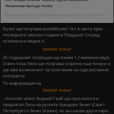
#insiemeate #perugia #volley
A post shared by
s s
(@sirsafetyperugia) on Jan 27, 2020 at 4:06am PST
Колко ще получава волейболист №1 в света през
последните няколко години в Перуджа? Според
италиански медии и
“БИЗНЕС Online”
26-годишният посрещач ще взима 1,2 милиона евро.
Освен това Леон ще получава отделно още бонуси и
ще има възможност за сключване на още рекламни
контракти.
По информация на
“БИЗНЕС Online”
, полският агент Анджей Гжиб ще през есента е
предлагал Леон на руските грандове Зенит (Санкт
Петербург) и Зенит (Казан), но за съвсем други пари.