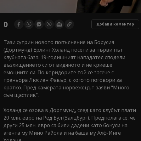
0
Добави коментар
Тази сутрин новото попълнение на Борусия
(Дортмунд) Ерлинг Холанд посети за първи път
клубната база. 19-годишният нападател сподели
възхищението си от видяното и не криеше
емоциите си. По коридорите той се засече с
треньора Люсиен Фавър, с когото поговори за
кратко. Пред камерата норвежецът заяви "Много
съм щастлив”.
Холанд се озова в Дортмунд, след като клубът плати
20 млн. евро на Ред Бул (Залцбург). Предполага се, че
други 25 млн. евро са били дадени като бонуси на
агента му Мино Райола и на баща му Aлф-Инге
Холанд.