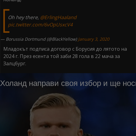
Oh hey there,
@ErlingHaaland
pic.twitter.com/6vOpUsxcV4
— Borussia Dortmund (@BlackYellow)
January 3, 2020
Младокът подписа договор с Борусия до лятото на
2024 г. През есента той заби 28 гола в 22 мача за
Залцбург.