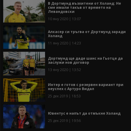
В Дортмунд възхитени от Холанд: Не
сме имали такъв от времето на
Левандовски
10 яну 2020 | 13:07
Алкасер си тръгва от Дортмунд заради
Холанд
11 яну 2020 | 14:23
Дортмунд ще даде шанс на Гьотце да
заслужи нов договор
13 яну 2020 | 13:52
Интер е готов с резервен вариант при
неуспех с Артуро Видал
25 дек 2019 | 18:53
Ювентус е напът да отмъкне Холанд
25 дек 2019 | 19:56