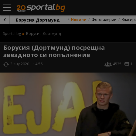
Борусия Дортмунд
Новини
Фотогалерии
Класир
Sportal.bg
Борусия Дортмунд
Борусия (Дортмунд) посрещна
звездното си попълнение
3 яну 2020 | 14:56
4535
1