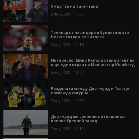
Смъртта на тики-така
2 яну 2020 | 18:33
Треньорът на лидера в Бундеслигата:
Не сме готови за титлата
3 яну 2020 | 14:16
Интересно: Мино Райола стана агент на
още един играч на Манчестър Юнайтед
6 яну 2020 | 11:57
Раздялата между Дортмунд и Гьотце
изглежда сигурна
7 яну 2020 | 10:57
Дортмунд ме спечели с отношение,
призна Ерлинг Холанд
7 яну 2020 | 13:15