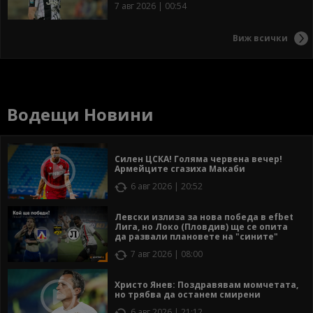
7 авг 2026 | 00:54
Виж всички
Водещи Новини
Силен ЦСКА! Голяма червена вечер!
Армейците сгазиха Макаби
6 авг 2026 | 20:52
Левски излиза за нова победа в efbet
Лига, но Локо (Пловдив) ще се опита
да развали плановете на "сините"
7 авг 2026 | 08:00
Христо Янев: Поздравявам момчетата,
но трябва да останем смирени
6 авг 2026 | 21:12