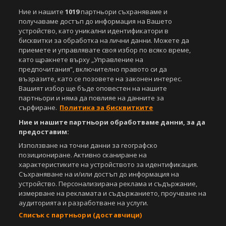
Ние и нашите
1019
партньори съхраняваме и
получаваме достъп до информация на Вашето
устройство, като уникални идентификатори в
бисквитки за обработка на лични данни. Можете да
приемете и управлявате своя избор по всяко време,
като щракнете върху „Управление на
предпочитания“, включително правото си да
възразите, като се позовете на законен интерес.
Вашият избор ще бъде оповестен на нашите
партньори и няма да повлияе на данните за
сърфиране.
Политика за бисквитките
Ние и нашите партньори обработваме данни, за да
предоставим:
Използване на точни данни за географско
позициониране. Активно сканиране на
характеристиките на устройството за идентификация.
Съхраняване на и/или достъп до информация на
устройство. Персонализирана реклама и съдържание,
измерване на рекламата и съдържанието, проучване на
аудиторията и разработване на услуги.
Списък с партньори (доставчици)