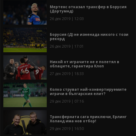
Мертенс отказал трансфер в Борусия
(Дортумнд)
26 дек 2019 | 12:03
Борусия (Д) не изненада никого с този
рекорд
26 дек 2019 | 17:01
Никой от играчите не е полетял в
облаците, гарантира Клоп
27 дек 2019 | 18:33
Колко струват най-конвертируемите
играчи в българския елит?
29 дек 2019 | 07:16
Трансферната сага приключи, Ерлинг
Холанд има нов отбор!
29 дек 2019 | 16:50