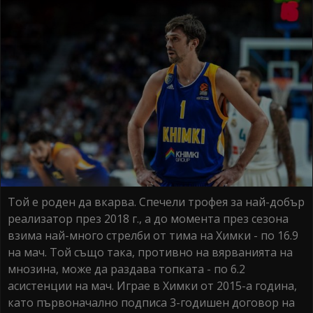
Той е роден да вкарва. Спечели трофея за най-добър
реализатор през 2018 г., а до момента през сезона
взима най-много стрелби от тима на Химки - по 16.9
на мач. Той също така, противно на вярванията на
мнозина, може да раздава топката - по 6.2
асистенции на мач. Играе в Химки от 2015-а година,
като първоначално подписа 3-годишен договор на