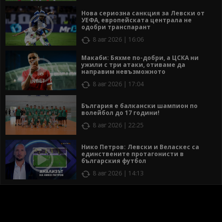
Нова сериозна санкция за Левски от
УЕФА, европейската централа не
одобри транспарант
8 авг 2026 | 16:06
Макаби: Бяхме по-добри, а ЦСКА ни
ужили с три атаки, отиваме да
направим невъзможното
8 авг 2026 | 17:04
България е балкански шампион по
волейбол до 17 години!
8 авг 2026 | 22:25
Нико Петров: Левски и Веласкес са
единствените протагонисти в
българския футбол
8 авг 2026 | 14:13