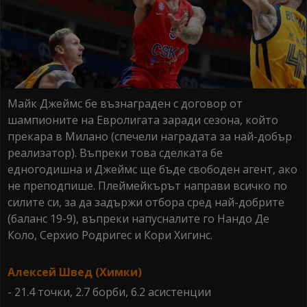
Майк Джеймс бе възнаграден с договор от
шампионите на Евролигата заради сезона, който
прекара в Милано (спечели наградата за най-добър
реализатор). Въпреки това сделката бе
едногодишна и Джеймс ще бъде свободен агент, ако
не преподпише. Плеймейкърът направи всичко по
силите си, за да задържи отбора сред най-добрите
(баланс 19-9), въпреки напусналите го Нандо Де
Коло, Серхио Родригес и Кори Хигинс.
Алексей Швед (Химки)
- 21.4 точки, 2.7 борби, 6.2 асистенции