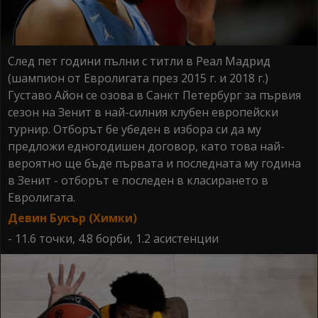
След пет години пълни с титли в Реал Мадрид
(шампион от Евролигата през 2015 г. и 2018 г.)
Густаво Айон се озова в Санкт Петербург за първия
сезон на Зенит в най-силния клубен европейски
турнир. Отборът бе убеден в избора си да му
предложи едногодишен договор, като това най-
вероятно ще бъде първата и последната му година
в Зенит - отборът е последен в класирането в
Евролигата.
Девин Букър (Химки)
- 11.6 точки, 4.8 борби, 1.2 асистенции