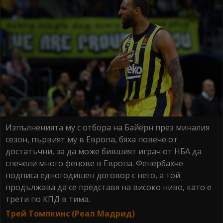
Изпълненията му с отбора на Байерн през миналия
сезон, първият му в Европа, бяха повече от
достатъчни, за да може бившият играч от НБА да
спечели много фенове в Европа. Фенербахче
подписа едногодишен договор с него, а той
продължава да се представя на високо ниво, като е
трети по КПД в тима.
Трей Томпкинс (Реал Мадрид)