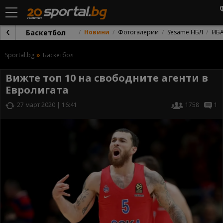
Баскетбол
Новини
Фотогалерии
Sesame НБЛ
НБ
Sportal.bg
Баскетбол
Вижте топ 10 на свободните агенти в
Евролигата
27 март 2020 | 16:41
1758
1