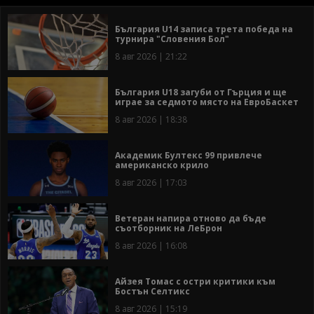
България U14 записа трета победа на
турнира "Словения Бол"
8 авг 2026 | 21:22
България U18 загуби от Гърция и ще
играе за седмото място на ЕвроБаскет
8 авг 2026 | 18:38
Академик Бултекс 99 привлече
американско крило
8 авг 2026 | 17:03
Ветеран напира отново да бъде
съотборник на ЛеБрон
8 авг 2026 | 16:08
Айзея Томас с остри критики към
Бостън Селтикс
8 авг 2026 | 15:19