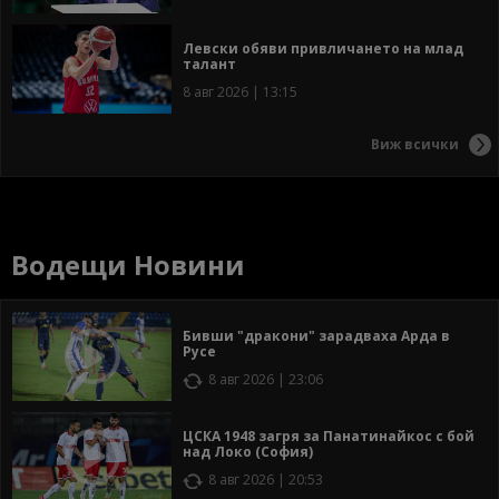
Левски обяви привличането на млад
талант
8 авг 2026 | 13:15
Виж всички
Водещи Новини
Бивши "дракони" зарадваха Арда в
Русе
8 авг 2026 | 23:06
ЦСКА 1948 загря за Панатинайкос с бой
над Локо (София)
8 авг 2026 | 20:53