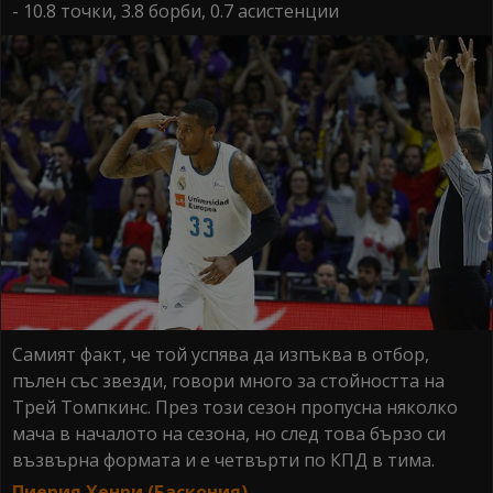
- 10.8 точки, 3.8 борби, 0.7 асистенции
Самият факт, че той успява да изпъква в отбор,
пълен със звезди, говори много за стойността на
Трей Томпкинс. През този сезон пропусна няколко
мача в началото на сезона, но след това бързо си
възвърна формата и е четвърти по КПД в тима.
Пиерия Хенри (Баскония)