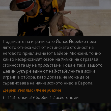
Подписите на играчи като Йонас Йеребко през
лятото отнеха част от истинската стойност на
неговото привличане (от Байерн Мюнхен), точно
както несериозният сезон на Химки не отразява
стойността му на присъствие. Това е така, защото
Девин Букър е един от най-стабилните високи
играчи в отбора, като доказа, че може да се
съревновава на най-високото ниво в Европа.
Дерик Уилямс (Фенербахче
) - 11.3 точки, 3.9 борби, 1.2 асистенции