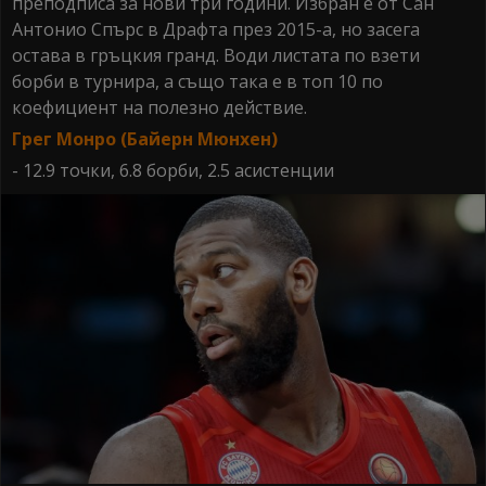
преподписа за нови три години. Избран е от Сан
Антонио Спърс в Драфта през 2015-а, но засега
остава в гръцкия гранд. Води листата по взети
борби в турнира, а също така е в топ 10 по
коефициент на полезно действие.
Грег Монро (Байерн Мюнхен)
- 12.9 точки, 6.8 борби, 2.5 асистенции