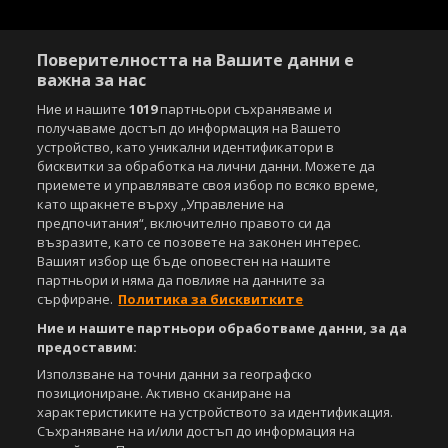
Поверителността на Вашите данни е
важна за нас
Ние и нашите
1019
партньори съхраняваме и
получаваме достъп до информация на Вашето
устройство, като уникални идентификатори в
бисквитки за обработка на лични данни. Можете да
приемете и управлявате своя избор по всяко време,
като щракнете върху „Управление на
предпочитания“, включително правото си да
възразите, като се позовете на законен интерес.
Вашият избор ще бъде оповестен на нашите
партньори и няма да повлияе на данните за
сърфиране.
Политика за бисквитките
Ние и нашите партньори обработваме данни, за да
предоставим:
Използване на точни данни за географско
позициониране. Активно сканиране на
характеристиките на устройството за идентификация.
Съхраняване на и/или достъп до информация на