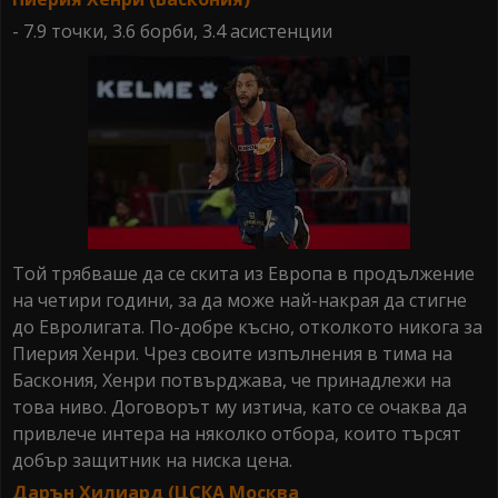
- 7.9 точки, 3.6 борби, 3.4 асистенции
Той трябваше да се скита из Европа в продължение
на четири години, за да може най-накрая да стигне
до Евролигата. По-добре късно, отколкото никога за
Пиерия Хенри. Чрез своите изпълнения в тима на
Баскония, Хенри потвърджава, че принадлежи на
това ниво. Договорът му изтича, като се очаква да
привлече интера на няколко отбора, които търсят
добър защитник на ниска цена.
Дарън Хилиард (ЦСКА Москва