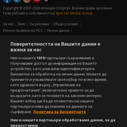
Copyright © 2007-2026 Агенция Спортал. Всички права запазени.
Този уебсайт е собственост на
Sportal Media Group
За нас
Екип
За рекламa
Общи условия
Етични правила на НСС
Лични данни
Управление на предпочитания
Поверителността на Вашите данни е
Съдържанието на този уеб сайт и технологиите, използвани в него, са
важна за нас
под закрила на Закона за авторското право и сродните му права.
Ние и нашите
1019
партньори съхраняваме и
Всички статии, репортажи, интервюта и други текстови, графични и
видео материали, публикувани в сайта, са собственост на Агенция
получаваме достъп до информация на Вашето
Спортал, освен ако изрично е посочено друго. Допуска се
устройство, като уникални идентификатори в
публикуване на текстови материали само след писмено съгласие на
бисквитки за обработка на лични данни. Можете да
Агенция Спортал, посочване на източника и добавяне на линк към
приемете и управлявате своя избор по всяко време,
www.sportal.bg. Използването на графични и видео материали,
като щракнете върху „Управление на
публикувани в сайта, е строго забранено. Нарушителите ще бъдат
предпочитания“, включително правото си да
санкционирани с цялата строгост на закона.
възразите, като се позовете на законен интерес.
Вашият избор ще бъде оповестен на нашите
Свали
БЕЗПЛАТНОТО
приложение за:
партньори и няма да повлияе на данните за
сърфиране.
Политика за бисквитките
iOS
Android
Ние и нашите партньори обработваме данни, за да
предоставим: