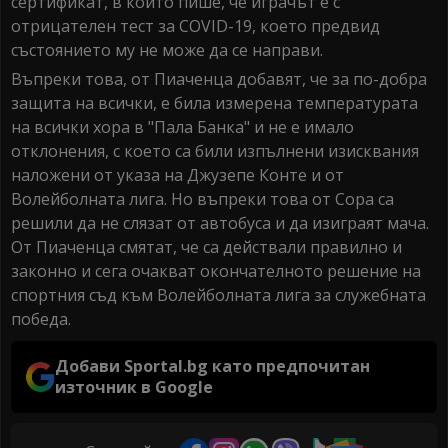
сертификат, в който пише, че играчът е с
отрицателен тест за COVID-19, което предвид
състоянието му не може да се направи.
Въпреки това, от Пиаченца добавят, че за по-добра
защита на всички, е била измерена температурата
на всички хора в "Пала Банка" и не е имало
отклонения, с което са били изпълнени изисквания
наложени от указа на Джузепе Конте и от
Волейболната лига. Но въпреки това от Сора са
решили да не слязат от автобуса и да изиграят мача.
От Пиаченца смятат, че са действали правилно и
законно и сега очакват окончателното решение на
спортния съд към Волейболната лига за служебната
победа.
Добави Sportal.bg като предпочитан
източник в Google