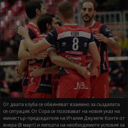
От двата клуба се обвиняват взаимно за създалата
се ситуация. От Сора се позовават на новия указ на
министър-председателя на Италия Джузепе Конте от
вчера (8 март) и липсата на необходимите условия за