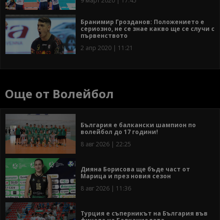
9 март 2020 | 17:45
Бранимир Грозданов: Положението е
сериозно, не се знае какво ще се случи с
първенството
2 апр 2020 | 11:21
Още от Волейбол
България е балкански шампион по
волейбол до 17 години!
8 авг 2026 | 22:25
Дияна Борисова ще бъде част от
Марица и през новия сезон
8 авг 2026 | 11:36
Турция е съперникът на България във