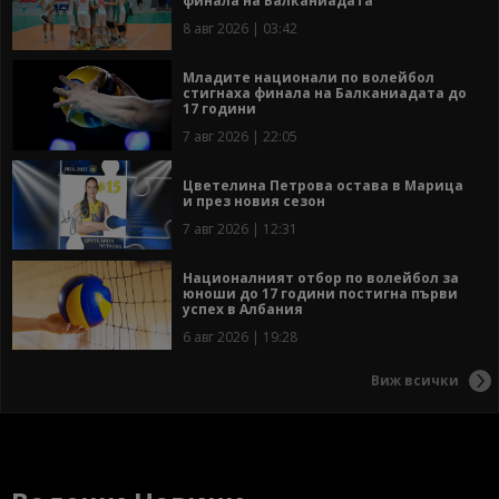
финала на Балканиадата
8 авг 2026 | 03:42
Младите национали по волейбол
стигнаха финала на Балканиадата до
17 години
7 авг 2026 | 22:05
Цветелина Петрова остава в Марица
и през новия сезон
7 авг 2026 | 12:31
Националният отбор по волейбол за
юноши до 17 години постигна първи
успех в Албания
6 авг 2026 | 19:28
Виж всички