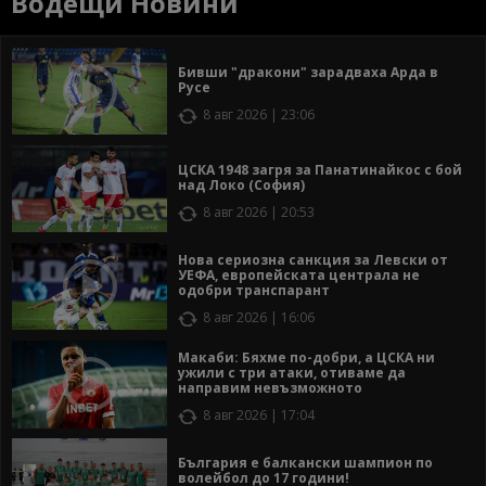
Водещи Новини
Бивши "дракони" зарадваха Арда в
Русе
8 авг 2026 | 23:06
ЦСКА 1948 загря за Панатинайкос с бой
над Локо (София)
8 авг 2026 | 20:53
Нова сериозна санкция за Левски от
УЕФА, европейската централа не
одобри транспарант
8 авг 2026 | 16:06
Макаби: Бяхме по-добри, а ЦСКА ни
ужили с три атаки, отиваме да
направим невъзможното
8 авг 2026 | 17:04
България е балкански шампион по
волейбол до 17 години!