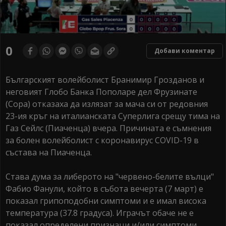
0
Добави коментар
Българският волейболист Бранимир Грозданов и
неговият Глобо Банка Пополаре дел Фрузинате
(Сора) отказаха да излязат за мача си от редовния
23-ия кръг на италианската Суперлига срещу тима на
Газ Сейлс (Пиаченца) вчера. Причината е съмнения
за болен волейболист с коронавирус COVID-19 в
състава на Пиаченца.
Става дума за либерото на "червено-белите вълци"
Фабио Фанули, който в събота вечерта (7 март) е
показал грипоподобни симптоми и е имал висока
температура (37.8 градуса). Играчът обаче не е
показал определени признаци и/или симптоми