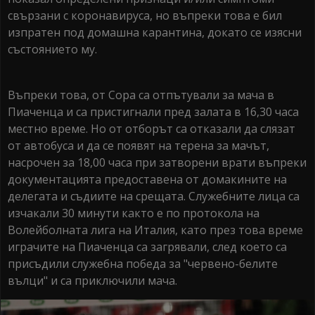
свързани с коронавируса, но въпреки това е бил
изпратен под домашна карантина, докато се изясни
състоянието му.
Въпреки това, от Сора са отпътували за мача в
Пиаченца и са пристигнали пред залата в 16,30 часа
местно време. Но от отборът са отказали да слязат
от автобуса и да се появят на терена за мачът,
насрочен за 18,00 часа при затворени врати въпреки
документацията предоставена от домакините на
делегата и съдиите на срещата. Служебните лица са
изчакали 30 минути както е по протокола на
Волейболната лига на Италия, като през това време
играчите на Пиаченца са загрявали, след което са
присъдили служебна победа за "червено-белите
вълци" и са приключили мача.