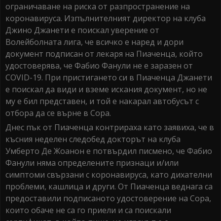
ограничаване на риска от разпространение на
коронавируса. Изпълнителният директор на клуба
Джино Джанети е поискал уверение от
Волейболната лига, че всичко е наред и дори
документ подписан от лекаря на Пиаченца, който
удостоверява, че Фабио Фанули не е заразен от
COVID-19. При пристигането си в Пиаченца Джанети
е поискал да види и вземе искания документ, но не
му е бил представен, и той е накарал автобусът с
отбора да се върне в Сора.
Днес пък от Пиаченца контрираха като заявиха, че в
късния неделен следобед докторът на клуба
Умберто Де Жоанон е потвърдил писмено, че Фабио
Фанули няма определените признаци и/или
симптоми свързани с коронавируса, като дихателни
проблеми, кашлица и други. От Пиаченца веднага са
предоставили подписаното удостоверение на Сора,
които обаче не са го приели и са поискали