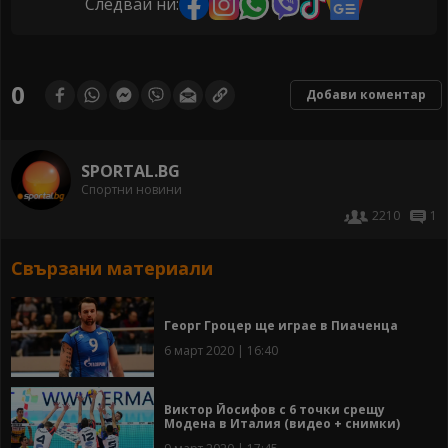
Следвай ни:
0
Добави коментар
SPORTAL.BG
Спортни новини
2210
1
Свързани материали
Георг Гроцер ще играе в Пиаченца
6 март 2020 | 16:40
Виктор Йосифов с 6 точки срещу
Модена в Италия (видео + снимки)