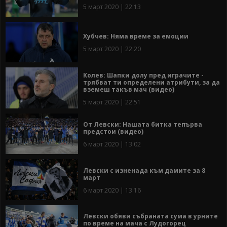
5 март 2020 | 22:13
Хубчев: Няма време за емоции
5 март 2020 | 22:20
Колев: Шапки долу пред играчите -
трябват ти определени атрибути, за да
вземеш такъв мач (видео)
5 март 2020 | 22:51
От Левски: Нашата битка тепърва
предстои (видео)
6 март 2020 | 13:02
Левски с изненада към дамите за 8
март
6 март 2020 | 13:16
Левски обяви събраната сума в урните
по време на мача с Лудогорец