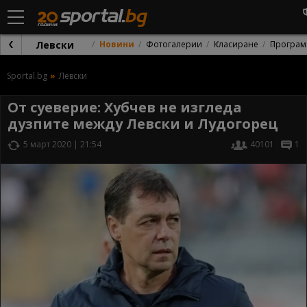
Левски
Новини
Фотогалерии
Класиране
Програм
Sportal.bg
Левски
От суеверие: Хубчев не изгледа
дузпите между Левски и Лудогорец
5 март 2020 | 21:54
40101
1