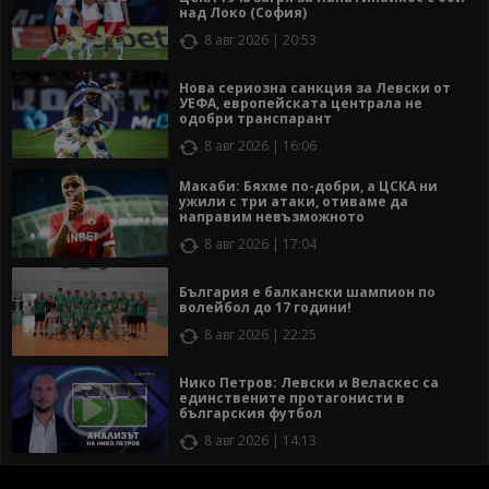
над Локо (София)
8 авг 2026 | 20:53
Нова сериозна санкция за Левски от
УЕФА, европейската централа не
одобри транспарант
8 авг 2026 | 16:06
Макаби: Бяхме по-добри, а ЦСКА ни
ужили с три атаки, отиваме да
направим невъзможното
8 авг 2026 | 17:04
България е балкански шампион по
волейбол до 17 години!
8 авг 2026 | 22:25
Нико Петров: Левски и Веласкес са
единствените протагонисти в
българския футбол
8 авг 2026 | 14:13