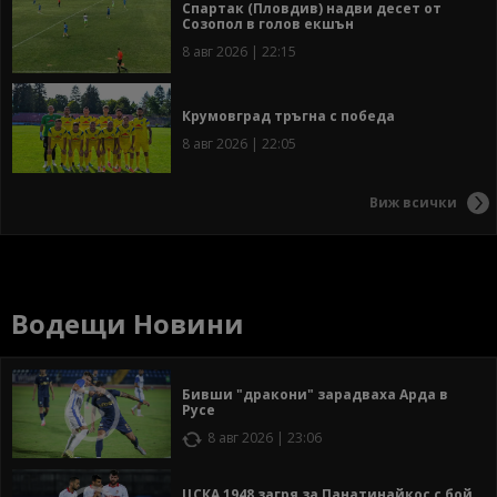
Спартак (Пловдив) надви десет от
Созопол в голов екшън
8 авг 2026 | 22:15
Крумовград тръгна с победа
8 авг 2026 | 22:05
Виж всички
Водещи Новини
Бивши "дракони" зарадваха Арда в
Русе
8 авг 2026 | 23:06
ЦСКА 1948 загря за Панатинайкос с бой