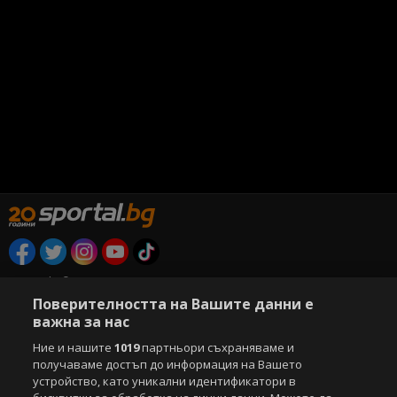
Copyright © 2007-2026 Агенция Спортал. Всички права запазени.
Този уебсайт е собственост на
Sportal Media Group
Поверителността на Вашите данни е
важна за нас
За нас
Екип
За рекламa
Общи условия
Ние и нашите
1019
партньори съхраняваме и
Етични правила на НСС
Лични данни
получаваме достъп до информация на Вашето
Управление на предпочитания
устройство, като уникални идентификатори в