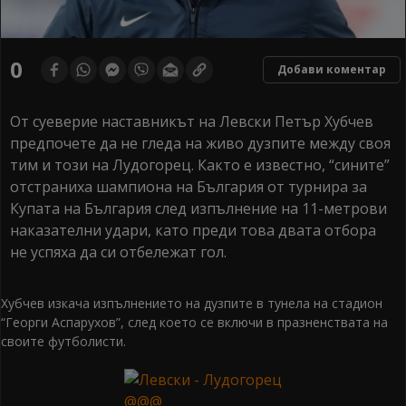
0
Добави коментар
От суеверие наставникът на Левски Петър Хубчев
предпочете да не гледа на живо дузпите между своя
тим и този на Лудогорец. Както е известно, “сините”
отстраниха шампиона на България от турнира за
Купата на България след изпълнение на 11-метрови
наказателни удари, като преди това двата отбора
не успяха да си отбележат гол.
Хубчев изкача изпълнението на дузпите в тунела на стадион
“Георги Аспарухов”, след което се включи в празненствата на
своите футболисти.
@@@