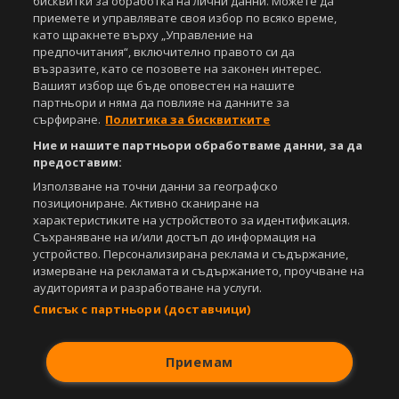
бисквитки за обработка на лични данни. Можете да
Съдържанието на този уеб сайт и технологиите, използвани в него, са
приемете и управлявате своя избор по всяко време,
под закрила на Закона за авторското право и сродните му права.
като щракнете върху „Управление на
Всички статии, репортажи, интервюта и други текстови, графични и
предпочитания“, включително правото си да
видео материали, публикувани в сайта, са собственост на Агенция
възразите, като се позовете на законен интерес.
Спортал, освен ако изрично е посочено друго. Допуска се
Вашият избор ще бъде оповестен на нашите
публикуване на текстови материали само след писмено съгласие на
партньори и няма да повлияе на данните за
Агенция Спортал, посочване на източника и добавяне на линк към
сърфиране.
Политика за бисквитките
www.sportal.bg. Използването на графични и видео материали,
публикувани в сайта, е строго забранено. Нарушителите ще бъдат
Ние и нашите партньори обработваме данни, за да
санкционирани с цялата строгост на закона.
предоставим:
Използване на точни данни за географско
Свали
БЕЗПЛАТНОТО
приложение за:
позициониране. Активно сканиране на
характеристиките на устройството за идентификация.
iOS
Android
Съхраняване на и/или достъп до информация на
устройство. Персонализирана реклама и съдържание,
Powered by:
измерване на рекламата и съдържанието, проучване на
аудиторията и разработване на услуги.
Списък с партньори (доставчици)
Приемам