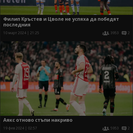
Филип Кръстев и Цволе не успяха да победят
последния
10 март 2024 | 21:25
3953
2
Аякс отново стъпи накриво
19 фев 2024 | 02:57
5953
2