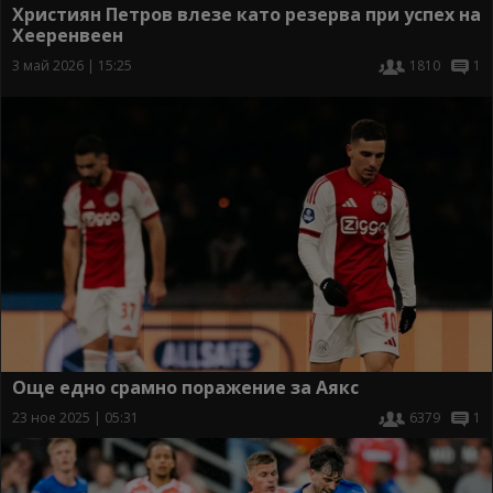
Християн Петров влезе като резерва при успех на
Хееренвеен
3 май 2026 | 15:25
1810
1
Още едно срамно поражение за Аякс
23 ное 2025 | 05:31
6379
1