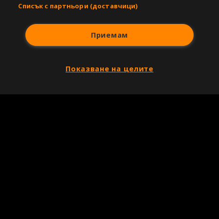
Списък с партньори (доставчици)
Приемам
Показване на целите
Copyright © 2007-2026 Агенция Спортал. Всички права запазени.
Този уебсайт е собственост на
Sportal Media Group
За нас
Екип
За рекламa
Общи условия
Етични правила на НСС
Лични данни
Управление на предпочитания