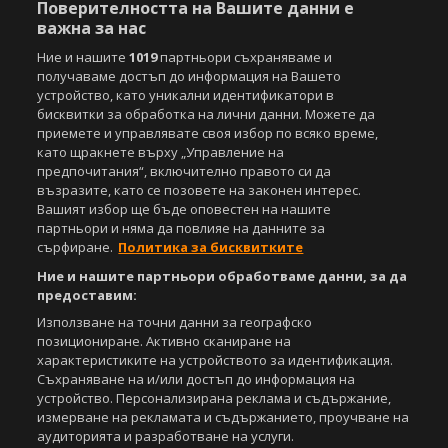
Поверителността на Вашите данни е
важна за нас
Ние и нашите
1019
партньори съхраняваме и
получаваме достъп до информация на Вашето
устройство, като уникални идентификатори в
бисквитки за обработка на лични данни. Можете да
приемете и управлявате своя избор по всяко време,
като щракнете върху „Управление на
предпочитания“, включително правото си да
възразите, като се позовете на законен интерес.
Вашият избор ще бъде оповестен на нашите
партньори и няма да повлияе на данните за
сърфиране.
Политика за бисквитките
Ние и нашите партньори обработваме данни, за да
предоставим:
Използване на точни данни за географско
позициониране. Активно сканиране на
характеристиките на устройството за идентификация.
Съхраняване на и/или достъп до информация на
устройство. Персонализирана реклама и съдържание,
измерване на рекламата и съдържанието, проучване на
аудиторията и разработване на услуги.