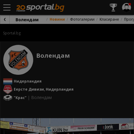
Волендам
Новини
Фотогалерии
Класиране
Прог
Sportal.bg
Волендам
Нидерландия
Еерсте Дивизи, Нидерландия
| Волендам
"Крас"