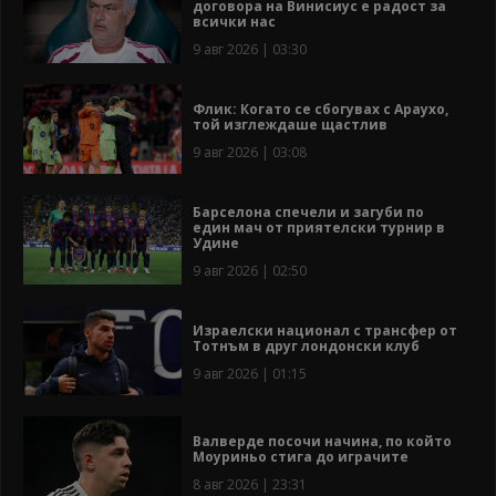
договора на Винисиус е радост за
всички нас
9 авг 2026 | 03:30
Флик: Когато се сбогувах с Араухо,
той изглеждаше щастлив
9 авг 2026 | 03:08
Барселона спечели и загуби по
един мач от приятелски турнир в
Удине
9 авг 2026 | 02:50
Израелски национал с трансфер от
Тотнъм в друг лондонски клуб
9 авг 2026 | 01:15
Валверде посочи начина, по който
Моуриньо стига до играчите
8 авг 2026 | 23:31