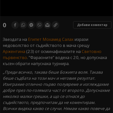
0
seconds
0
Добави коментар
of
0
seconds
Звездата на
Египет
Мохамед Салах
изрази
недоволство от съдийството в мача срещу
Аржентина
(2:3) от осминафиналите на
Световно
първенство
. "Фараоните" водеха с 2:0, но допуснаха
късен обрати напуснаха турнира.
„Преди всичко, такава беше Божията воля. Такава
беше съдбата на този мач и неговия резултат.
Изиграхме отлично първо полувреме и изглеждахме
добре през по-голямата част от второто. Допуснахме
няколко малки грешки, а що се отнася до
съдийството, предпочитам да не коментирам.
Всички видяха какво се случи. Нямам какво повече да