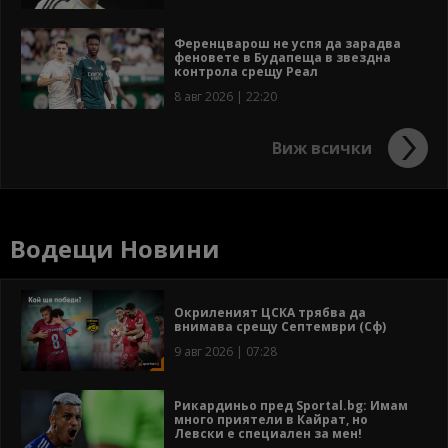
Ференцварош не успя да зарадва
феновете в Будапеща в звездна
контрола срещу Реал
8 авг 2026 | 22:20
Виж всички
Водещи Новини
Окриленият ЦСКА трябва да
внимава срещу Септември (Сф)
9 авг 2026 | 07:28
Рикардиньо пред Sportal.bg: Имам
много приятели в Кайрат, но
Левски е специален за мен!