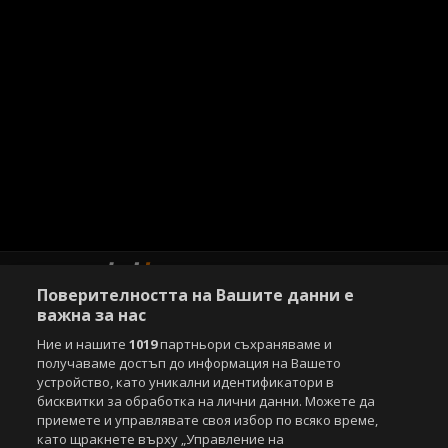
Поверителността на Вашите данни е
важна за нас
Ние и нашите
1019
партньори съхраняваме и
Copyright © 2007-2026 Агенция Спортал. Всички права запазени.
получаваме достъп до информация на Вашето
Този уебсайт е собственост на
Sportal Media Group
устройство, като уникални идентификатори в
бисквитки за обработка на лични данни. Можете да
За нас
Екип
За рекламa
Общи условия
приемете и управлявате своя избор по всяко време,
Етични правила на НСС
Лични данни
като щракнете върху „Управление на