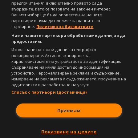
Управление на предпочитания
предпочитания“, включително правото си да
възразите, като се позовете на законен интерес.
Съдържанието на този уеб сайт и технологиите, използвани в него, са
Вашият избор ще бъде оповестен на нашите
под закрила на Закона за авторското право и сродните му права.
партньори и няма да повлияе на данните за
Всички статии, репортажи, интервюта и други текстови, графични и
сърфиране.
Политика за бисквитките
видео материали, публикувани в сайта, са собственост на Агенция
Спортал, освен ако изрично е посочено друго. Допуска се
Ние и нашите партньори обработваме данни, за да
публикуване на текстови материали само след писмено съгласие на
предоставим:
Агенция Спортал, посочване на източника и добавяне на линк към
Използване на точни данни за географско
www.sportal.bg. Използването на графични и видео материали,
позициониране. Активно сканиране на
публикувани в сайта, е строго забранено. Нарушителите ще бъдат
характеристиките на устройството за идентификация.
санкционирани с цялата строгост на закона.
Съхраняване на и/или достъп до информация на
устройство. Персонализирана реклама и съдържание,
Свали
БЕЗПЛАТНОТО
приложение за:
измерване на рекламата и съдържанието, проучване на
аудиторията и разработване на услуги.
iOS
Android
Списък с партньори (доставчици)
Powered by:
Приемам
Показване на целите