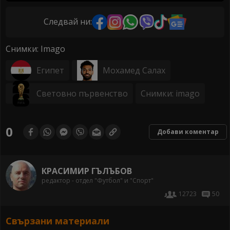
Следвай ни:
Снимки: Imago
Египет
Мохамед Салах
Световно първенство
Снимки: imago
0
Добави коментар
КРАСИМИР ГЪЛЪБОВ
редактор - отдел "Футбол" и "Спорт"
12723
50
Свързани материали