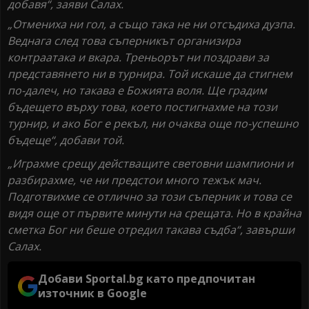
добавя“, заяви Салах.
„Отмениха ни гол, а също така не ни отсъдиха дузпа.
Веднага след това съперникът организира
контраатака и вкара. Треньорът ни поздрави за
представянето ни в турнира. Той искаше да стигнем
по-далеч, но такава е Божията воля. Ще градим
бъдещето върху това, което постигнахме на този
турнир, и ако Бог е рекъл, ни очаква още по-успешно
бъдеще“, добави той.
„Играхме срещу действащите световни шампиони и
разбирахме, че ни предстои много тежък мач.
Подготвихме се отлично за този съперник и това се
видя още от първите минути на срещата. Но в крайна
сметка Бог ни беше отредил такава съдба“, завърши
Салах.
Добави Sportal.bg като предпочитан
източник в Google