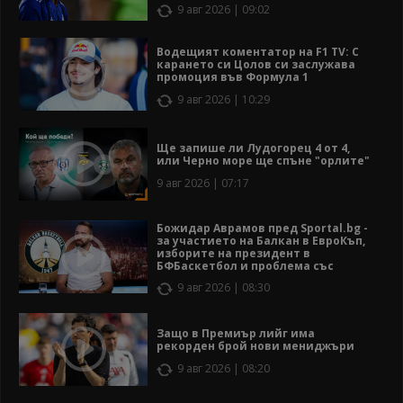
9 авг 2026 | 09:02
Водещият коментатор на F1 TV: С
карането си Цолов си заслужава
промоция във Формула 1
9 авг 2026 | 10:29
Ще запише ли Лудогорец 4 от 4,
или Черно море ще спъне "орлите"
9 авг 2026 | 07:17
Божидар Аврамов пред Sportal.bg -
за участието на Балкан в ЕвроКъп,
изборите на президент в
БФБаскетбол и проблема със
залите
9 авг 2026 | 08:30
Защо в Премиър лийг има
рекорден брой нови мениджъри
9 авг 2026 | 08:20