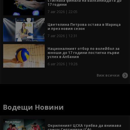
стигнаха финала на Балканиадата до
17 години
7 авг 2026 | 22:05
Цветелина Петрова остава в Марица
и през новия сезон
7 авг 2026 | 12:31
Националният отбор по волейбол за
юноши до 17 години постигна първи
успех в Албания
6 авг 2026 | 19:28
Виж всички
Водещи Новини
Окриленият ЦСКА трябва да внимава
срещу Септември (Сф)