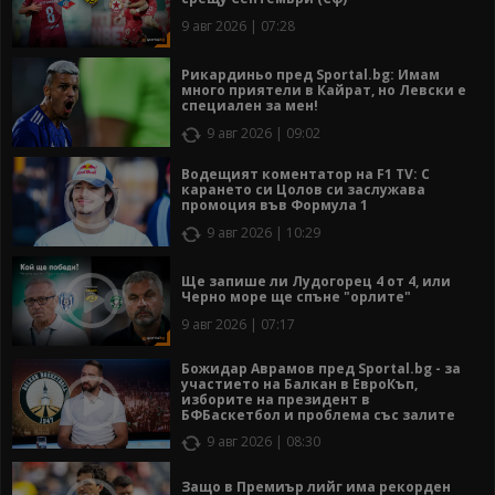
9 авг 2026 | 07:28
Рикардиньо пред Sportal.bg: Имам
много приятели в Кайрат, но Левски е
специален за мен!
9 авг 2026 | 09:02
Водещият коментатор на F1 TV: С
карането си Цолов си заслужава
промоция във Формула 1
9 авг 2026 | 10:29
Ще запише ли Лудогорец 4 от 4, или
Черно море ще спъне "орлите"
9 авг 2026 | 07:17
Божидар Аврамов пред Sportal.bg - за
участието на Балкан в ЕвроКъп,
изборите на президент в
БФБаскетбол и проблема със залите
9 авг 2026 | 08:30
Защо в Премиър лийг има рекорден