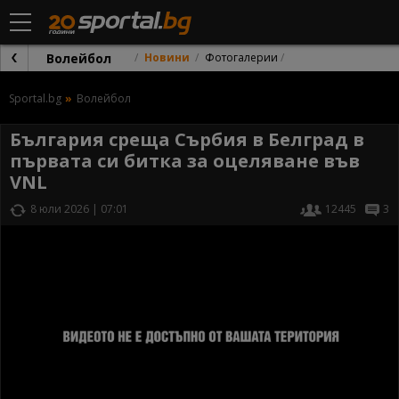
Волейбол
Новини
Фотогалерии
Sportal.bg
Волейбол
България среща Сърбия в Белград в
първата си битка за оцеляване във
VNL
8 юли 2026 | 07:01
12445
3