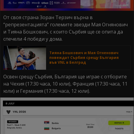
От своя страна Зоран Терзич върна в
“репрезентацията” големите звезди Мая Огнянович
и Тияна Бошкович, с които Сърбия ще се опита да
спечели 4 победи у дома.
Тияна Бошкович и Мая Огненович
повеждат Сърбия срещу България
във VNL в Белград
Освен срещу Сърбия, България ще играе с отборите
на Чехия (17:30 часа, 10 юли), Франция (17:30 часа, 11
юли) и Германия (17:30 часа, 12 юли).