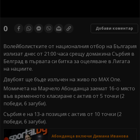
0
seconds
0
Добави коментар
of
0
seconds
Волейболистките от националния отбор на България
излизат днес от 21:00 часа срещу домакина Сърбия в
Белград в първата си битка за оцеляване в Лигата
на нациите.
Двубоят ще бъде излъчен на живо по MAX One.
Момичета на Марчело Абонданца заемат 16-о място
във временното класиране с актив от 5 точки (2
победи, 6 загуби).
Сърбия е на 13-а позиция с актив от 10 точки (2
победи, 6 загуби).
Абонданца включи Димана Иванова