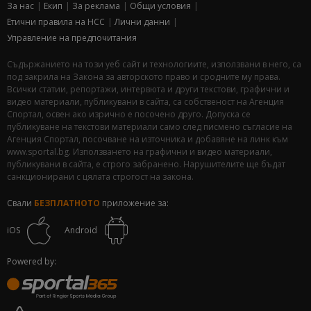
За нас
Екип
За рекламa
Общи условия
Етични правила на НСС
Лични данни
Управление на предпочитания
Съдържанието на този уеб сайт и технологиите, използвани в него, са
под закрила на Закона за авторското право и сродните му права.
Всички статии, репортажи, интервюта и други текстови, графични и
видео материали, публикувани в сайта, са собственост на Агенция
Спортал, освен ако изрично е посочено друго. Допуска се
публикуване на текстови материали само след писмено съгласие на
Агенция Спортал, посочване на източника и добавяне на линк към
www.sportal.bg. Използването на графични и видео материали,
публикувани в сайта, е строго забранено. Нарушителите ще бъдат
санкционирани с цялата строгост на закона.
Свали
БЕЗПЛАТНОТО
приложение за:
iOS
Android
Powered by: