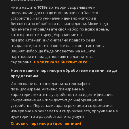
Ние и нашите
1019
партньори съхраняваме и
получаваме достъп до информация на Вашето
устройство, като уникални идентификатори в
бисквитки за обработка на лични данни. Можете да
приемете и управлявате своя избор по всяко време,
като щракнете върху „Управление на
предпочитания“, включително правото си да
възразите, като се позовете на законен интерес.
Вашият избор ще бъде оповестен на нашите
партньори и няма да повлияе на данните за
сърфиране.
Политика за бисквитките
Ние и нашите партньори обработваме данни, за да
предоставим:
Използване на точни данни за географско
позициониране. Активно сканиране на
характеристиките на устройството за идентификация.
Съхраняване на и/или достъп до информация на
устройство. Персонализирана реклама и съдържание,
измерване на рекламата и съдържанието, проучване на
аудиторията и разработване на услуги.
Списък с партньори (доставчици)