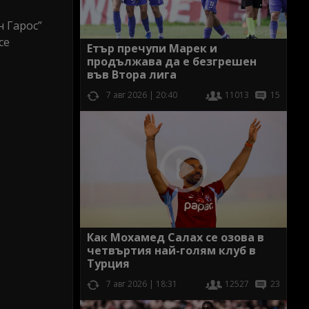
н Гарос”
се
Етър пречупи Марек и
продължава да е безгрешен
във Втора лига
7 авг 2026 | 20:40
11013
15
Как Мохамед Салах се озова в
четвъртия най-голям клуб в
Турция
7 авг 2026 | 18:31
12527
23