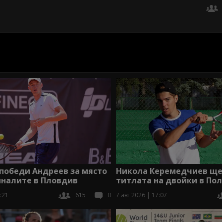
победи Андреев за място
Никола Керемедчиев ще 
иналите в Пловдив
титлата на двойки в По
:21
615
0
7 авг 2026 | 17:07