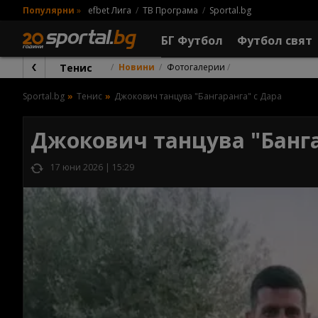
Популярни
»
efbet Лига
ТВ Програма
Sportal.bg
БГ Футбол
Футбол свят
Тенис
Новини
Фотогалерии
Sportal.bg
Тенис
Джокович танцува "Бангаранга" с Дара
Джокович танцува "Банга
17 юни 2026 | 15:29