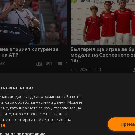
ана вторият сигурен за
България ще играе за б
 на АТР
медали на Световното з
14 г.
:59
653
0
7 авг 2026 | 16:41
В
важна за нас
учаваме достъп до информация на Вашето
витки за обработка на лични данни. Можете
реме, като щракнете върху „Управление на
зите, като се позовете на законен
шите партньори и няма да повлияе на
Прие
ите
, за да предоставим: