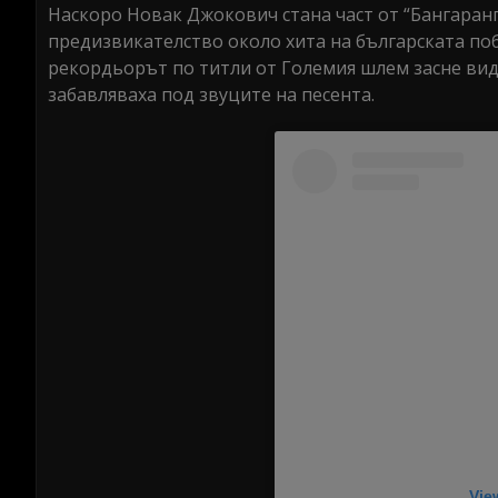
Наскоро Новак Джокович стана част от “Бангаранг
предизвикателство около хита на българската поб
рекордьорът по титли от Големия шлем засне виде
забавляваха под звуците на песента.
Vie