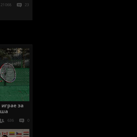
21068
23
играе за
лша
636
0