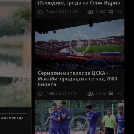
(Пловдив), греда на Севи Идриз
7 авг 2026 | 21:14
74067
175
Сериозен интерес за ЦСКА -
Макаби: продадоха се над 7000
билета
7 авг 2026 | 18:06
26165
126
и коментар