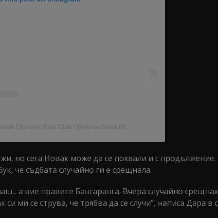
Novak Djokovic Fan Club (@novakfanclub)
и, но сега Новак може да се похвали и с продължение. 
ук, че съдбата случайно ги е срещнала.
шаш... а вие правите Бангаранга. Вчера случайно срещна
 си ми се струва, че трябва да се случи”, написа Дара в