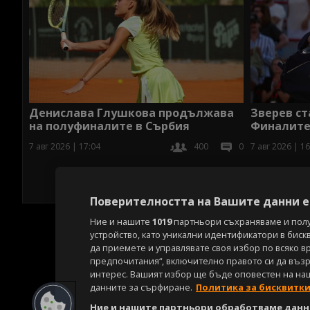
Денислава Глушкова продължава
Зверев ст
на полуфиналите в Сърбия
Финалите
7 авг 2026 | 17:04
400
0
7 авг 2026 | 16
Поверителността на Вашите данни е 
Ние и нашите
1019
партньори съхраняваме и пол
устройство, като уникални идентификатори в биск
да приемете и управлявате своя избор по всяко в
предпочитания“, включително правото си да възра
интерес. Вашият избор ще бъде оповестен на на
данните за сърфиране.
Политика за бисквитк
Ние и нашите партньори обработваме данни