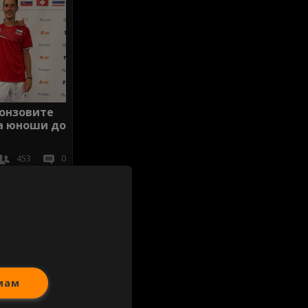
ронзовите
а юноши до
453
0
иж всички
мам