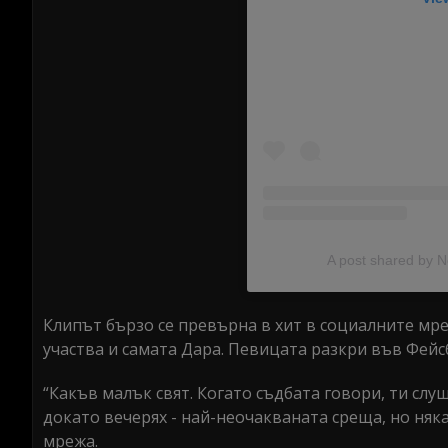
A post shared by 
Клипът бързо се превърна в хит в социалните мреж
участва и самата Дара. Певицата разкри във Фейсб
“Какъв малък свят. Когато съдбата говори, ти слу
докато вечерях - най-неочакваната среща, но някак
мрежа.