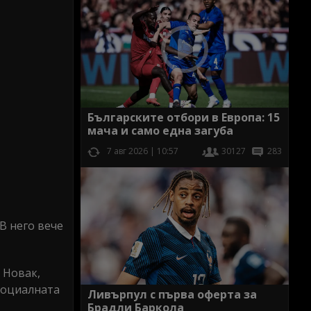
Българските отбори в Европа: 15
мача и само една загуба
7 авг 2026 | 10:57
30127
283
В него вече
х Новак,
 социалната
Ливърпул с първа оферта за
Брадли Баркола