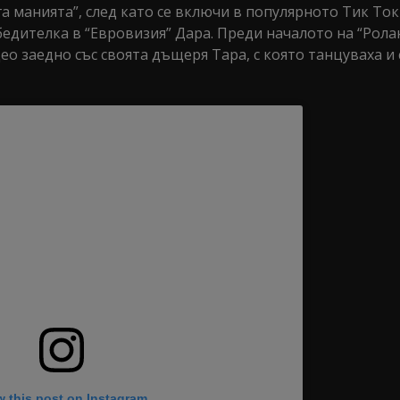
а манията”, след като се включи в популярното Тик Ток
едителка в “Евровизия” Дара. Преди началото на “Рола
о заедно със своята дъщеря Тара, с която танцуваха и 
w this post on Instagram