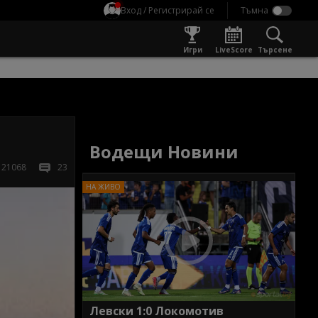
Вход / Регистрирай се
Игри
LiveScore
Търсене
Водещи Новини
21068
23
Левски 1:0 Локомотив