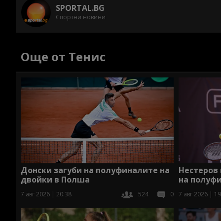
SPORTAL.BG
Спортни новини
Още от Тенис
Донски загуби на полуфиналите на
Нестеров 
двойки в Полша
на полуф
7 авг 2026 | 20:38
524
0
7 авг 2026 | 19