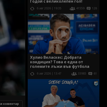
Годой с великолепен гол!
6 авг 2026 | 19:35
41559
128
Хулио Веласкес: Добрата
кондиция? Това е една от
големите лъжи във футбола
6 авг 2026 | 13:47
33985
61
и коментар