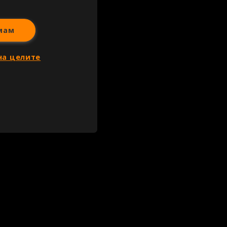
мам
на целите