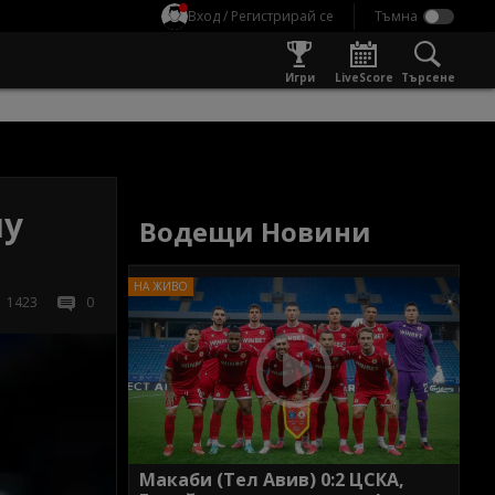
Вход / Регистрирай се
Игри
LiveScore
Търсене
лу
Водещи Новини
1423
0
Макаби (Тел Авив) 0:2 ЦСКА,