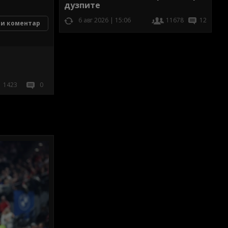
дузпите
6 авг 2026 | 15:06
11678
12
и коментар
1423
0