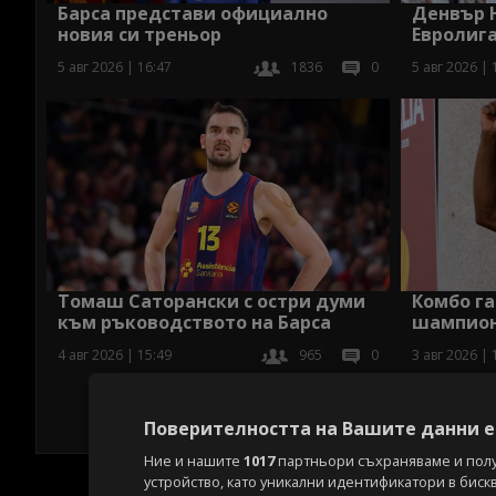
Барса представи официално
Денвър Н
новия си треньор
Евролиг
5 авг 2026 | 16:47
1836
0
5 авг 2026 | 
Томаш Саторански с остри думи
Комбо га
към ръководството на Барса
шампион
4 авг 2026 | 15:49
965
0
3 авг 2026 | 
Поверителността на Вашите данни е 
Ние и нашите
1017
партньори съхраняваме и пол
устройство, като уникални идентификатори в биск