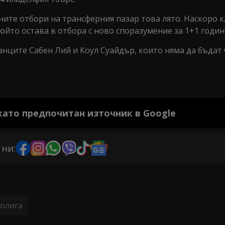
ните отбори на трансферния пазар това лято. Наскоро 
йто остава в отбора с ново споразумение за 1+1 годин
анците Сабен Лий и Коул Суайдър, които няма да бъдат 
 като предпочитан източник в Google
 ни:
олига