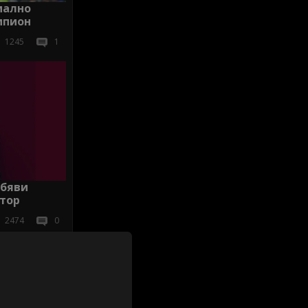
иално
мпион
1245
1
обяви
ктор
2474
0
ички