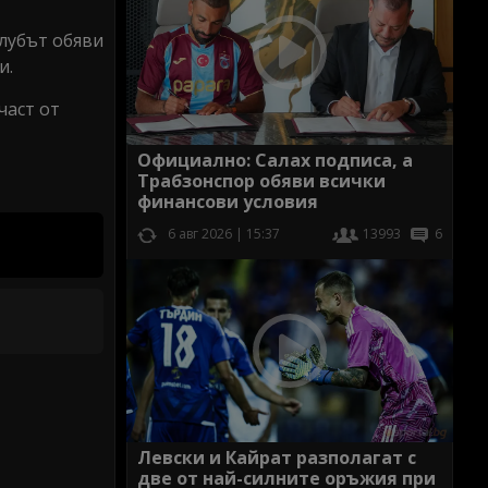
клубът обяви
и.
част от
Официално: Салах подписа, а
Трабзонспор обяви всички
финансови условия
6 авг 2026 | 15:37
13993
6
Левски и Кайрат разполагат с
две от най-силните оръжия при