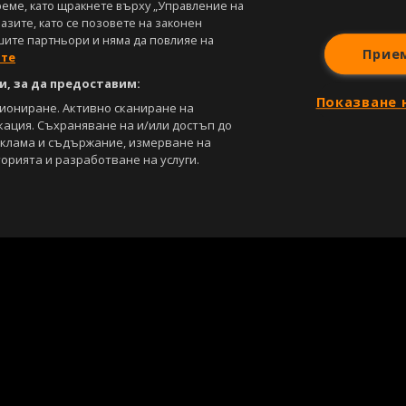
реме, като щракнете върху „Управление на
зите, като се позовете на законен
шите партньори и няма да повлияе на
Прие
ите
, за да предоставим:
Показване 
циониране. Активно сканиране на
кация. Съхраняване на и/или достъп до
еклама и съдържание, измерване на
орията и разработване на услуги.
С
Лични данни
Управление на предпочитания