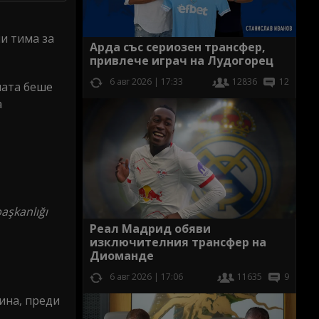
и тима за
Арда със сериозен трансфер,
привлече играч на Лудогорец
6 авг 2026 | 17:33
12836
12
ната беше
а
aşkanlığı
Реал Мадрид обяви
изключителния трансфер на
Диоманде
6 авг 2026 | 17:06
11635
9
ина, преди