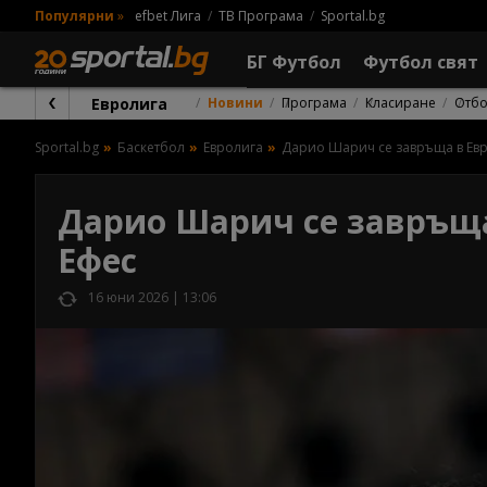
Популярни
»
efbet Лига
ТВ Програма
Sportal.bg
БГ Футбол
Футбол свят
Евролига
Новини
Програма
Класиране
Отб
Sportal.bg
Баскетбол
Евролига
Дарио Шарич се завръща в Евр
Дарио Шарич се завръща
Ефес
16 юни 2026 | 13:06