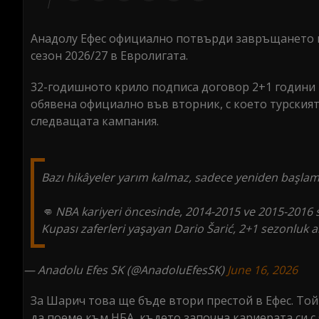
Анадолу Ефес официално потвърди завръщането н
сезон 2026/27 в Евролигата.
32-годишното крило подписа договор 2+1 години и
обявена официално във вторник, с което турският
следващата кампания.
Bazı hikâyeler yarım kalmaz, sadece yeniden başlam
👊 NBA kariyeri öncesinde, 2014-2015 ve 2015-2016 
Kupası zaferleri yaşayan Dario Šarić, 2+1 sezonluk a
— Anadolu Efes SK (@AnadoluEfesSK)
June 16, 2026
За Шарич това ще бъде втори престой в Ефес. Той
да поеме към НБА, където започна кариерата си с