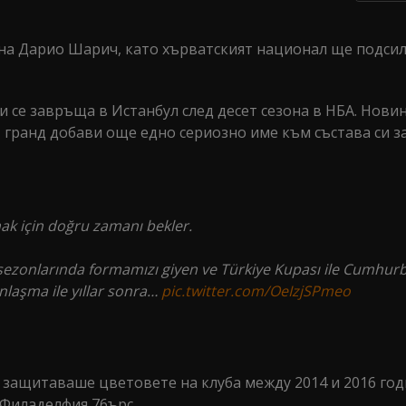
а Дарио Шарич, като хърватският национал ще подсил
 се завръща в Истанбул след десет сезона в НБА. Нови
 гранд добави още едно сериозно име към състава си з
ak için doğru zamanı bekler.
sezonlarında formamızı giyen ve Türkiye Kupası ile Cumhurb
nlaşma ile yıllar sonra…
pic.twitter.com/OeIzjSPmeo
 защитаваше цветовете на клуба между 2014 и 2016 год
 Филаделфия 76ърс.