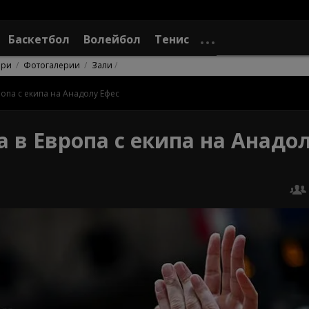
Баскетбол
Волейбол
Тенис
ори
Фотогалерии
Зали
опа с екипа на Анадолу Ефес
 в Европа с екипа на Анадо