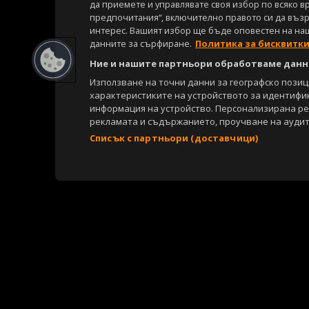
да приемете и управлявате своя избор по всяко в
предпочитания“, включително правото си да възра
интерес. Вашият избор ще бъде оповестен на на
данните за сърфиране.
Политика за бисквитк
Ние и нашите партньори обработваме данни
Използване на точни данни за географско пози
характеристиките на устройството за идентифи
информация на устройство. Персонализирана р
рекламата и съдържанието, проучване на аудит
Списък с партньори (доставчици)
Copyright © 2007-2026 Агенция Спортал. Всички права запазени.
Този уебсайт е собственост на
Sportal Media Group
За нас
Екип
За рекламa
Общи условия
Етични правила на НС