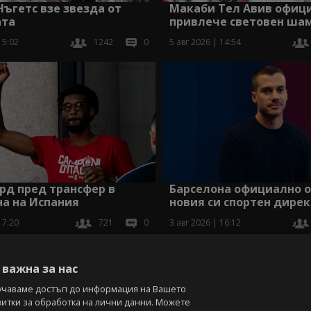
Макаби Тел Авив офиц
ъгетс взе звезда от
привлече световен ша
ата
5 авг 2026 | 14:54
15:02
1242
0
рд пред трансфер в
Барселона официално 
а на Испания
новия си спортен дире
17:20
721
0
3 авг 2026 | 16:12
Виж вс
важна за нас
учаваме достъп до информация на Вашето
витки за обработка на лични данни. Можете