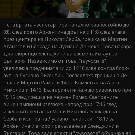
Четвъртата част стартира напълно равностойно до
8:8, след което Аржентина дръпна с 11:8 след атака
през центъра на Николас Серба, грешка на Мартин
Атанасов и блокада на Лусиано Де Чеко. Това накара
Джанлоренцо Бленджини да вземе тайм-аут за
България. Независимо от това, "гаучосите"
увеличиха преднината си до 14:10 след контра блок-
аут на Лусиано Висентин. Последваха грешки на Де
Чеко и Мартин Рамос и 14:12. Бомбен ас на Алекс
Николов и 14:13. България стигна и до равенство при
15:15 след грешка на Херман Гомес. Световните
вицешампиони излязоха напред при 17:16 след
изключителен ас на Мони Николов. Блокада на
Серба и контра на Лусиано Палонски - 18:17 за
Аржентина и второ прекъсване за Бленджини и
България. Това даде ефект и "лъвовете" обърнаха до