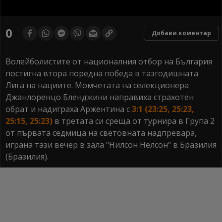
0
seconds
0
Добави коментар
of
0
seconds
Волейболистите от националния отбор на България
постигна втора поредна победа в тазгодишната
Лига на нациите. Момчетата на селекционера
Джанлоренцо Бленджини направиха страхотен
обрат и надиграха Аржентина с
3:1 (23:25, 25:23,
25:15, 25:23)
в третата си среща от турнира в Група 2
от първата седмица на световната надпревара,
играна тази вечер в зала "Нилсон Нелсон" в Бразилия
(Бразилия).