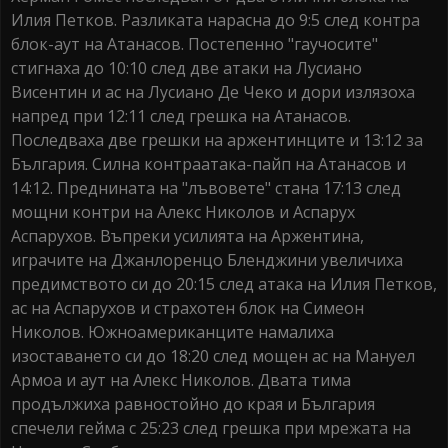
Илия Петков. Разликата нарасна до 9:5 след контра
блок-аут на Атанасов. Постепенно "гаучосите"
стигнаха до 10:10 след две атаки на Лусиано
Висентин и ас на Лусиано Де Чеко и дори излязоха
напред при 12:11 след грешка на Атанасов.
Последваха две грешки на аржентинците и 13:12 за
България. Силна контраатака-пайп на Атанасов и
14:12. Преднината на "лъвовете" стана 17:13 след
мощни контри на Алекс Николов и Аспарух
Аспарухов. Въпреки усилията на Аржентина,
играчите на Джанлоренцо Бленджини увеличиха
предимството си до 20:15 след атака на Илия Петков,
ас на Аспарухов и страхотен блок на Симеон
Николов. Южноамериканците намалиха
изоставането си до 18:20 след мощен ас на Мануел
Армоа и аут на Алекс Николов. Двата тима
продължиха равностойно до края и България
спечели гейма с 25:23 след грешка при мрежата на