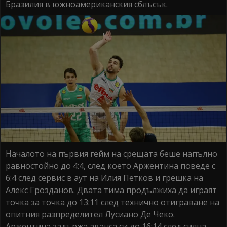
Бразилия в южноамериканския сблъсък.
Началото на първия гейм на срещата беше напълно
равностойно до 4:4, след което Аржентина поведе с
6:4 след сервис в аут на Илия Петков и грешка на
Алекс Грозданов. Двата тима продължиха да играят
точка за точка до 13:11 след технично отиграване на
опитния разпределител Лусиано Де Чеко.
Аржентина задържа аванса си до 16:14 след силна