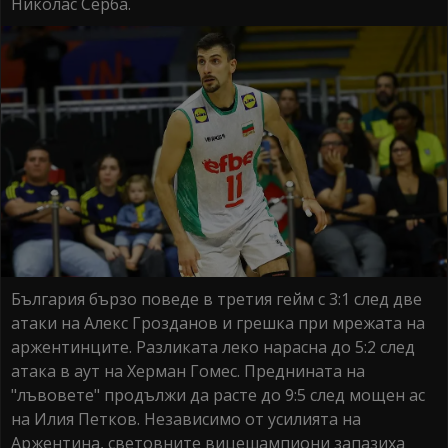
Николас Серба.
България бързо поведе в третия гейм с 3:1 след две
атаки на Алекс Грозданов и грешка при мрежата на
аржентинците. Разликата леко нарасна до 5:2 след
атака в аут на Херман Гомес. Преднината на
"лъвовете" продължи да расте до 9:5 след мощен ас
на Илия Петков. Независимо от усилията на
Аржентина, световните вицешампиони запазиха