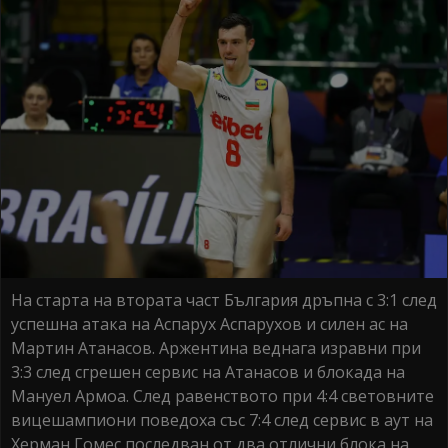
На старта на втората част България дръпна с 3:1 след
успешна атака на Аспарух Аспарухов и силен ас на
Мартин Атанасов. Аржентина веднага изравни при
3:3 след сгрешен сервис на Атанасов и блокада на
Мануел Армоа. След равенството при 4:4 световните
вицешампиони поведоха със 7:4 след сервис в аут на
Херман Гомес последван от два отлични блока на