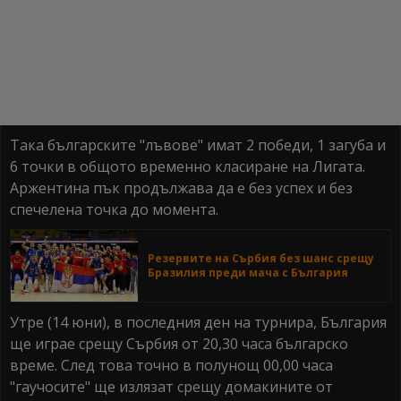
Така българските "лъвове" имат 2 победи, 1 загуба и
6 точки в общото временно класиране на Лигата.
Аржентина пък продължава да е без успех и без
спечелена точка до момента.
Резервите на Сърбия без шанс срещу
Бразилия преди мача с България
Утре (14 юни), в последния ден на турнира, България
ще играе срещу Сърбия от 20,30 часа българско
време. След това точно в полунощ 00,00 часа
"гаучосите" ще излязат срещу домакините от