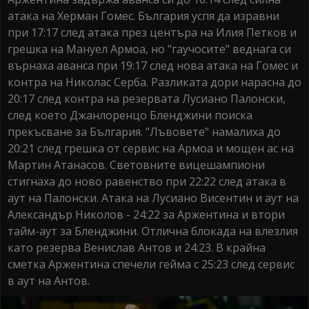
атака на Херман Гомес. България успя да изравни
при 17:17 след атака през центъра на Илия Петков и
грешка на Мануел Армоа, но "гаучосите" веднага си
върнаха аванса при 19:17 след нова атака на Гомес и
контра на Николас Серба. Разликата дори нарасна до
20:17 след контра на резервата Лусиано Палонски,
след което Джанлоренцо Бленджини поиска
прекъсване за България. "Лъвовете" намалиха до
20:21 след грешка от сервис на Армоа и мощен ас на
Мартин Атанасов. Световните вицешампиони
стигнаха до ново равенство при 22:22 след атака в
аут на Палонски. Атака на Лусиано Висентин и аут на
Александър Николов - 24:22 за Аржентина и втори
тайм-аут за Бленджини. Отлична блокада на влезлия
като резерва Венислав Антов и 24:23. В крайна
сметка Аржентина спечели гейма с 25:23 след сервис
в аут на Антов.