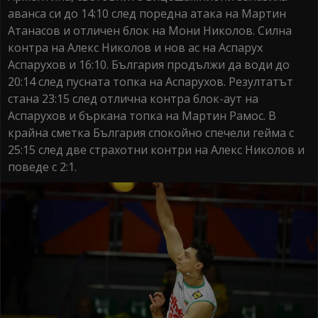
аванса си до 14:10 след поредна атака на Мартин
Атанасов и отличен блок на Мони Николов. Силна
контра на Алекс Николов и нов ас на Аспарух
Аспарухов и 16:10. България продължи да води до
20:14 след пусната топка на Аспарухов. Резултатът
стана 23:15 след отлична контра блок-аут на
Аспарухов и бъркана топка на Мартин Рамос. В
крайна сметка България спокойно спечели гейма с
25:15 след две страхотни контри на Алекс Николов и
поведе с 2:1.