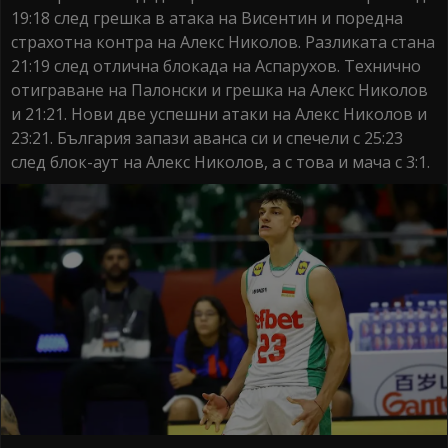
19:18 след грешка в атака на Висентин и поредна
страхотна контра на Алекс Николов. Разликата стана
21:19 след отлична блокада на Аспарухов. Технично
отиграване на Палонски и грешка на Алекс Николов
и 21:21. Нови две успешни атаки на Алекс Николов и
23:21. България запази аванса си и спечели с 25:23
след блок-аут на Алекс Николов, а с това и мача с 3:1.