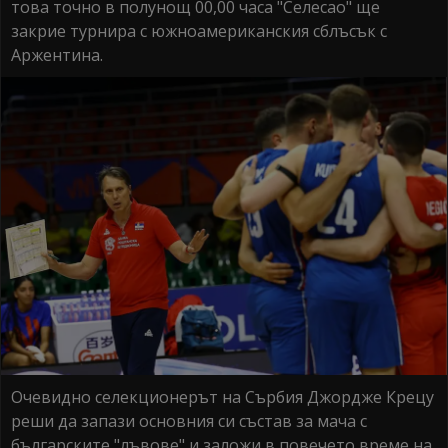
това точно в полунощ 00,00 часа "Селесао" ще
закрие турнира с южноамериканския сблъсък с
Аржентина.
Очевидно селекционерът на Сърбия Джордже Крецу
реши да запази основния си състав за мача с
българските "лъвове" и заложи в повечето време на