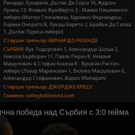
Рикардо Лукарели, Дъглас Де Соуса 10, Жудсон
Нунеш 13, Флавио Жуалберто 3 - Маике Нашименто-
либеро (Матеус Гонсалвеш, Адриано Фернандеш,
Енрике Онорато 8, Лукаш Барето 2, Брайън Да Силва
1, Дъглас Пуреса-либеро)
Старши треньор: БЕРНАРДО РЕЗЕНДЕ
СЪРБИЯ:
Вук Тодорович 1, Александър Шоша 2,
Никола Бърборич 11, Павле Перич 8, Неманя
Машулович 4, Стефан Кокеза 8 - Вукасин Ристич-
либеро (Лазар Маринович 1, Велико Машулович 6,
Александър Стефанович, Жарко Убипарип)
Старши треньор: ДЖОРДЖЕ КРЕЦУ.
Снимки: volleyballworld.com