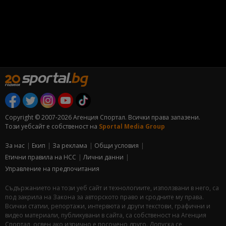
Copyright © 2007-2026 Агенция Спортал. Всички права запазени.
Този уебсайт е собственост на
Sportal Media Group
За нас
Екип
За рекламa
Общи условия
Етични правила на НСС
Лични данни
Управление на предпочитания
Съдържанието на този уеб сайт и технологиите, използвани в него, са
под закрила на Закона за авторското право и сродните му права.
Всички статии, репортажи, интервюта и други текстови, графични и
видео материали, публикувани в сайта, са собственост на Агенция
Спортал, освен ако изрично е посочено друго. Допуска се