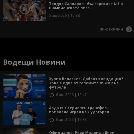
Теодор Салпаров - българският №1 в
Шампионската лига
5 авг 2026 | 17:38
Виж всички
Водещи Новини
Хулио Веласкес: Добрата кондиция?
Това е една от големите лъжи във
футбола
6 авг 2026 | 13:47
Арда със сериозен трансфер,
привлече играч на Лудогорец
6 авг 2026 | 17:33
Официално: Реал Мадрид обяви