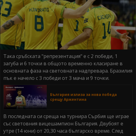
Така сръбската "репрезентация" е с 2 победи, 1
загуба и 6 точки в общото временно класиране в
основната фаза на световната надпревара. Бразилия
пък е начело с 3 победи от 3 мача и 9 точки.
България излиза за нова победа
срещу Аржентина
В последната си среща на турнира Сърбия ще играе
със световния вицешампион България. Двубоят е
утре (14 юни) от 20,30 часа българско време. След