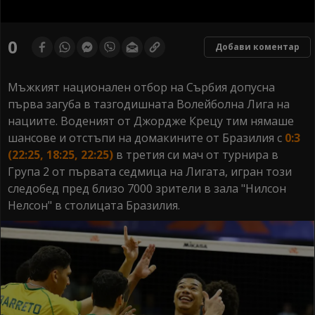
0
seconds
0
Добави коментар
of
0
seconds
Мъжкият национален отбор на Сърбия допусна
първа загуба в тазгодишната Волейболна Лига на
нациите. Воденият от Джордже Крецу тим нямаше
шансове и отстъпи на домакините от Бразилия с
0:3
(22:25, 18:25, 22:25)
в третия си мач от турнира в
Група 2 от първата седмица на Лигата, игран този
следобед пред близо 7000 зрители в зала "Нилсон
Нелсон" в столицата Бразилия.