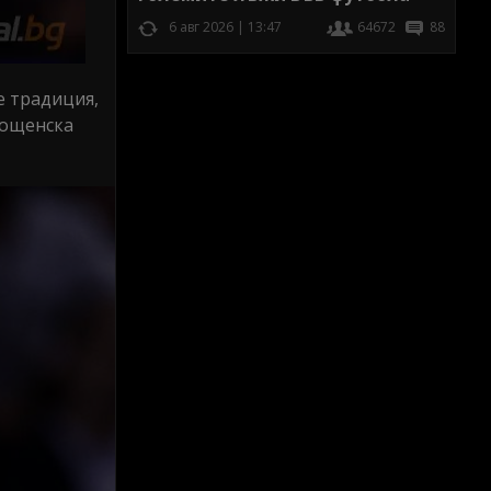
6 авг 2026 | 13:47
64672
88
е традиция,
Пощенска