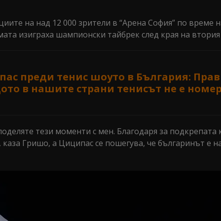
ите на над 12 000 зрители в “Арена София” по време н
двамата изиграха шампионски тайбрек след края на втория
пас преди тенис шоуто в България: Прав
щото в нашите страни тенисът не е номер
споделяте тези моменти с мен. Благодаря за подкрепата
 каза Гришо, а Циципас се пошегува, че българинът е н