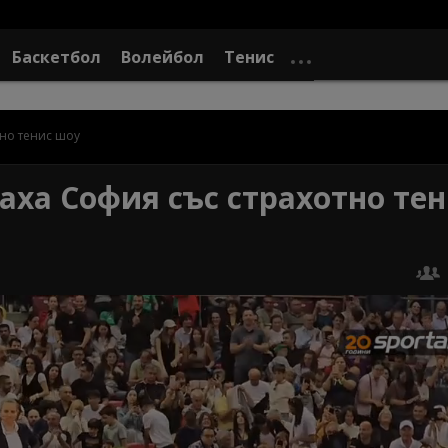
Баскетбол
Волейбол
Тенис
тно тенис шоу
аха София със страхотно тен