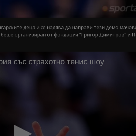
лгарските деца и се надява да направи тези демо мачов
т беше организиран от фондация "Григор Димитров" и 