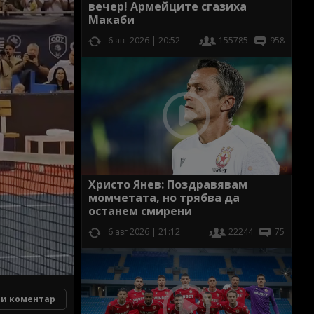
вечер! Армейците сгазиха
Макаби
6 авг 2026 | 20:52
155785
958
Христо Янев: Поздравявам
момчетата, но трябва да
останем смирени
6 авг 2026 | 21:12
22244
75
и коментар