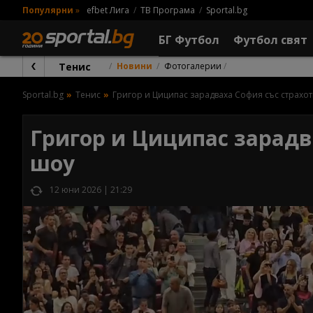
Популярни
»
efbet Лига
ТВ Програма
Sportal.bg
БГ Футбол
Футбол свят
Тенис
Новини
Фотогалерии
Sportal.bg
Тенис
Григор и Циципас зарадваха София със страхо
Григор и Циципас зарадв
шоу
12 юни 2026 | 21:29