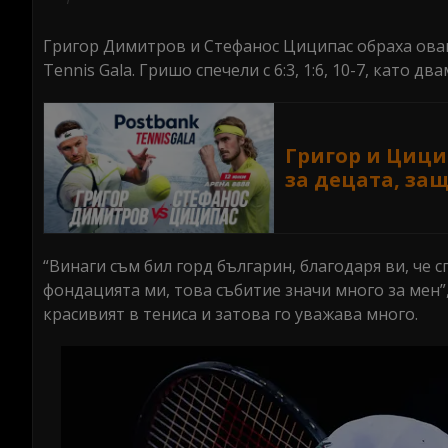
minutes,
45
Григор Димитров и Стефанос Циципас обраха оваци
seconds
Volume
0%
Tennis Gala. Гришо спечели с 6:3, 1:6, 10-7, като 
Григор и Цици
за децата, за
“Винаги съм бил горд българин, благодаря ви, че 
фондацията ми, това събитие значи много за мен”,
красивият в тениса и затова го уважава много.