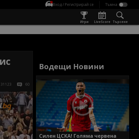
Вход / Регистрирай се
Игри
LiveScore
Търсене
ис
Водещи Новини
31123
60
Силен ЦСКА! Голяма червена