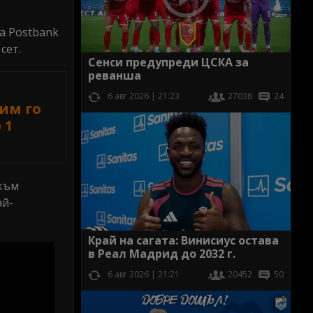
а Postbank
 сет.
Сенси предупреди ЦСКА за
реванша
6 авг 2026 | 21:23
27038
24
им го
 1
 към
ай-
Край на сагата: Винисиус остава
в Реал Мадрид до 2032 г.
6 авг 2026 | 21:21
20452
50