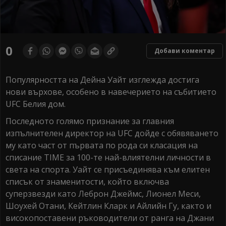
0
Добави коментар
Популярността на Дейна Уайт изглежда достига
нови върхове, особено в навечерието на събитието
UFC Белия дом.
Последното голямо признание за главния
изпълнителен директор на UFC дойде с обявяването
му като част от първата по рода си класация на
списание TIME за 100-те най-влиятелни личности в
света на спорта. Уайт се присъединява към елитен
списък от знаменитости, който включва
суперзвезди като Леброн Джеймс, Лионел Меси,
Шоухей Отани, Кейтлин Кларк и Айлийн Гу, както и
високопоставени ръководители от ранга на Джани