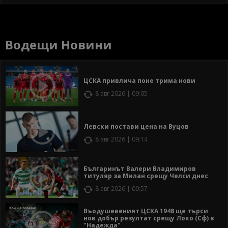
Водещи Новини
ЦСКА привлича поне трима нови
8 авг 2026 | 09:05
Левски постави цена на Вуцов
8 авг 2026 | 09:14
Българинът Валери Владимиров
титуляр за Милан срещу Челси днес
8 авг 2026 | 09:57
Въодушевеният ЦСКА 1948 ще търси
нов добър резултат срещу Локо (Сф) в
"Надежда"