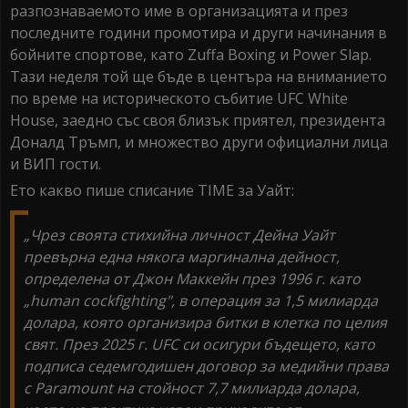
разпознаваемото име в организацията и през
последните години промотира и други начинания в
бойните спортове, като Zuffa Boxing и Power Slap.
Тази неделя той ще бъде в центъра на вниманието
по време на историческото събитие UFC White
House, заедно със своя близък приятел, президента
Доналд Тръмп, и множество други официални лица
и ВИП гости.
Ето какво пише списание TIME за Уайт:
„Чрез своята стихийна личност Дейна Уайт
превърна една някога маргинална дейност,
определена от Джон Маккейн през 1996 г. като
„human cockfighting", в операция за 1,5 милиарда
долара, която организира битки в клетка по целия
свят. През 2025 г. UFC си осигури бъдещето, като
подписа седемгодишен договор за медийни права
с Paramount на стойност 7,7 милиарда долара,