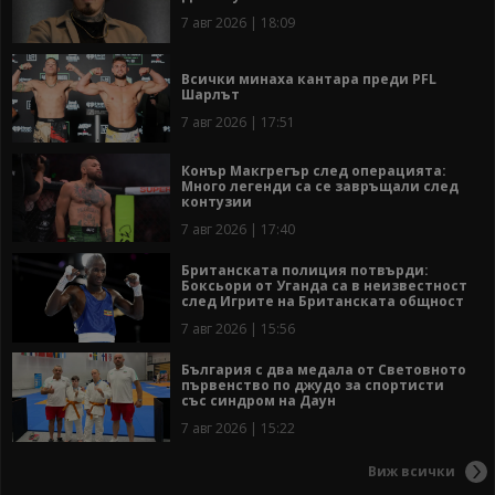
7 авг 2026 | 18:09
Всички минаха кантара преди PFL
Шарлът
7 авг 2026 | 17:51
Конър Макгрегър след операцията:
Много легенди са се завръщали след
контузии
7 авг 2026 | 17:40
Британската полиция потвърди:
Боксьори от Уганда са в неизвестност
след Игрите на Британската общност
7 авг 2026 | 15:56
България с два медала от Световното
първенство по джудо за спортисти
със синдром на Даун
7 авг 2026 | 15:22
Виж всички