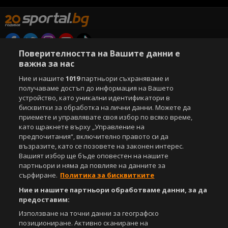
Поверителността на Вашите данни е
Copyright © 2007-2026 Агенция Спортал. Всички права запазени.
важна за нас
Този уебсайт е собственост на
Sportal Media Group
Ние и нашите
1019
партньори съхраняваме и
За нас
Екип
За рекламa
Общи условия
получаваме достъп до информация на Вашето
устройство, като уникални идентификатори в
Етични правила на НСС
Лични данни
бисквитки за обработка на лични данни. Можете да
Управление на предпочитания
приемете и управлявате своя избор по всяко време,
като щракнете върху „Управление на
Съдържанието на този уеб сайт и технологиите, използвани в него, са
предпочитания“, включително правото си да
под закрила на Закона за авторското право и сродните му права.
възразите, като се позовете на законен интерес.
Всички статии, репортажи, интервюта и други текстови, графични и
Вашият избор ще бъде оповестен на нашите
видео материали, публикувани в сайта, са собственост на Агенция
партньори и няма да повлияе на данните за
Спортал, освен ако изрично е посочено друго. Допуска се
публикуване на текстови материали само след писмено съгласие на
сърфиране.
Политика за бисквитките
Агенция Спортал, посочване на източника и добавяне на линк към
Ние и нашите партньори обработваме данни, за да
www.sportal.bg. Използването на графични и видео материали,
предоставим:
публикувани в сайта, е строго забранено. Нарушителите ще бъдат
санкционирани с цялата строгост на закона.
Използване на точни данни за географско
позициониране. Активно сканиране на