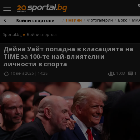
Бойни спортове
Новини
Фотогалерии
Бокс
ММ
Sportal.bg
Бойни спортове
Дейна Уайт попадна в класацията на
TIME за 100-те най-влиятелни
личности в спорта
10 юни 2026 | 14:28
1003
1