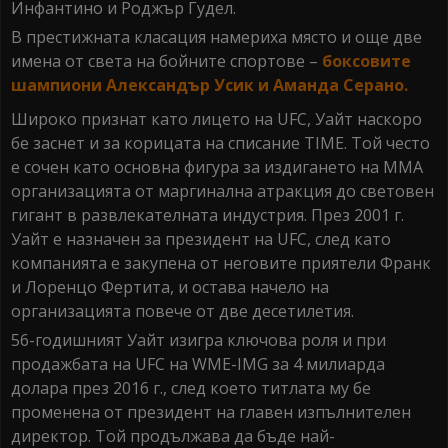
Инфантино и Роджър Гудел.
В престижната класация намериха място и още две
имена от света на бойните спортове –
боксовите
шампиони Александър Усик и Аманда Серано.
Широко признат като лицето на UFC, Уайт наскоро
бе заснет и за корицата на списание TIME. Той често
е сочен като основна фигура за издигането на ММА
организацията от маргинална атракция до световен
гигант в развлекателната индустрия. През 2001 г.
Уайт е назначен за президент на UFC, след като
компанията е закупена от неговите приятели Франк
и Лоренцо Фертита, и остава начело на
организацията повече от две десетилетия.
56-годишният Уайт изигра ключова роля и при
продажбата на UFC на WME-IMG за 4 милиарда
долара през 2016 г., след което титлата му бе
променена от президент на главен изпълнителен
директор. Той продължава да бъде най-