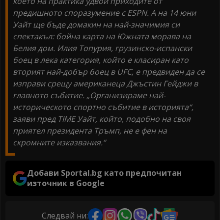
което на практика удвои приходите от
предишното споразумение с ESPN. А на 14 юни
Уайт ще бъде домакин на най-значимия си
спектакъл: бойна карта на Южната морава на
Белия дом. Илия Топурия, грузинско-испански
боец в лека категория, който е класиран като
вторият най-добър боец в UFC, е предвиден да се
изправи срещу американеца Джъстин Гейджи в
главното събитие. „Организираме най-
историческото спортно събитие в историята“,
заяви пред TIME Уайт, който, подобно на своя
приятел президента Тръмп, не е фен на
скромните изказвания.“
Добави Sportal.bg като предпочитан
източник в Google
Следвай ни: