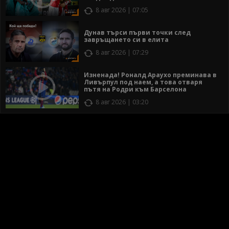
8 авг 2026 | 07:05
Дунав търси първи точки след
завръщането си в елита
8 авг 2026 | 07:29
Изненада! Роналд Араухо преминава в
Ливърпул под наем, а това отваря
пътя на Родри към Барселона
8 авг 2026 | 03:20