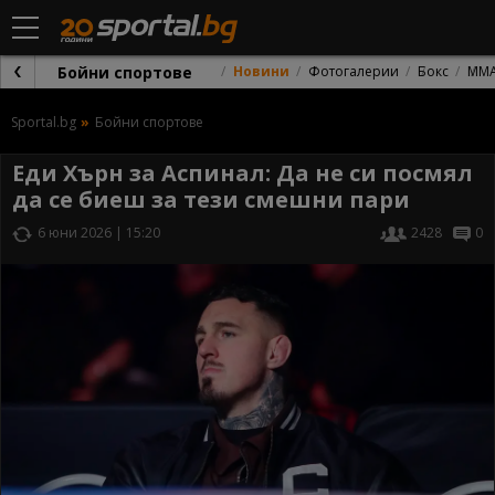
Бойни спортове
Новини
Фотогалерии
Бокс
ММ
Sportal.bg
Бойни спортове
Еди Хърн за Аспинал: Да не си посмял
да се биеш за тези смешни пари
6 юни 2026 | 15:20
2428
0