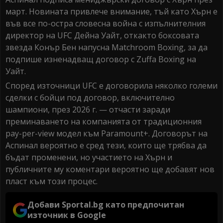
март. Новината привлече внимание, тъй като Хърн е
във все по-остра словесна война с изпълнителния
директор на UFC Дейна Уайт, откакто боксовата
звезда Конър Бен напусна Matchroom Boxing, за да
подпише изненадващ договор с Zuffa Boxing на
Уайт.
Според източници UFC е договорила няколко големи
сделки с бойци под договор, включително
шампиони, през 2026 г. — отчасти заради
преминаването на компанията от традиционния
pay-per-view модел към Paramount+. Договорът на
Аспинал вероятно е сред тези, които ще трябва да
бъдат променени, но участието на Хърн и
публичните му коментари вероятно ще добавят нов
пласт към този процес.
Добави Sportal.bg като предпочитан
източник в Google