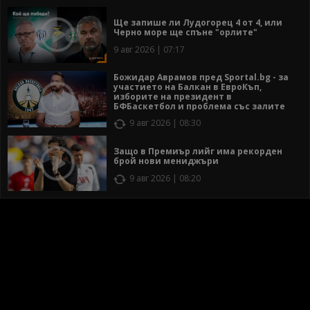
Ще запише ли Лудогорец 4 от 4, или
Черно море ще спъне "орлите"
9 авг 2026 | 07:17
Божидар Аврамов пред Sportal.bg - за
участието на Балкан в ЕвроКъп,
изборите на президент в
БФБаскетбол и проблема със залите
9 авг 2026 | 08:30
Защо в Премиър лийг има рекорден
брой нови мениджъри
9 авг 2026 | 08:20