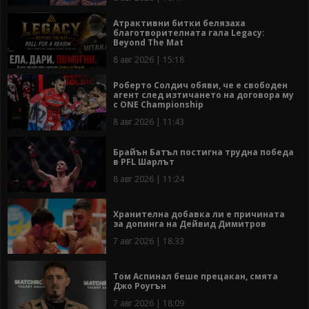
Атрактивни битки белязаха
благотворителната гала Legacy:
Beyond The Mat
8 авг 2026 | 15:18
Роберто Солдич обяви, че е свободен
агент след изтичането на договора му
с ONE Championship
8 авг 2026 | 11:43
Брайън Батъл постигна трудна победа
в PFL Шарлът
8 авг 2026 | 11:24
Хранителна добавка ли е причината
за допинга на Дейвид Димитров
7 авг 2026 | 18:33
Том Аспинал беше прецакан, смята
Джо Роугън
7 авг 2026 | 18:09