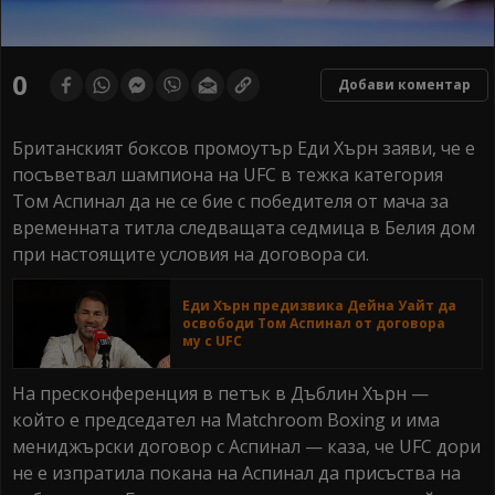
0
Добави коментар
Британският боксов промоутър Еди Хърн заяви, че е
посъветвал шампиона на UFC в тежка категория
Том Аспинал да не се бие с победителя от мача за
временната титла следващата седмица в Белия дом
при настоящите условия на договора си.
Еди Хърн предизвика Дейна Уайт да
освободи Том Аспинал от договора
му с UFC
На пресконференция в петък в Дъблин Хърн —
който е председател на Matchroom Boxing и има
мениджърски договор с Аспинал — каза, че UFC дори
не е изпратила покана на Аспинал да присъства на