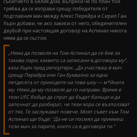
събитието в Белия дом, въпреки че по план той
трябва да се изправи срещу победителя от
подглавния мач между Алекс Перейра и Сирил Ган.
Хърн добави, че ако зависи от него, обединителен
двубой при настоящия договор на Аспинал никога
няма да се състои.
„Няма да позволя на Том Аспинал да се бие за
такива пари, каквито са записани в договора му“,
каза Хърн пред репортери. „Да участваш в мач
срещу Перейра или Ган буквално за една
петдесета от приходите на това шоу — м*йната
му. Няма да му позволя да го направи. Време е
тези UFC бойци да спрат да бъдат балъци и да
започнат да разбират, че тези хора се възползват
от тях. Те заслужават повече. Моят съвет към Том
Аспинал ще бъде: "Да не си посмял да приемеш
този мач за парите, които са в договора ти."