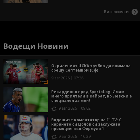
Виж всички
Водещи Новини
Окриленият ЦСКА трябва да внимава
срещу Септември (Сф)
9 авг 2026 | 07:28
Рикардиньо пред Sportal.bg: Имам
много приятели в Кайрат, но Левски е
специален за мен!
9 авг 2026 | 09:02
Водещият коментатор на F1 TV: С
карането си Цолов си заслужава
промоция във Формула 1
9 авг 2026 | 10:29