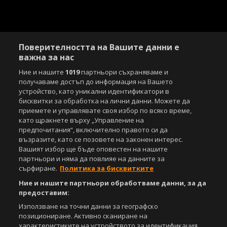
Поверителността на Вашите данни е
важна за нас
Ние и нашите
1019
партньори съхраняваме и
получаваме достъп до информация на Вашето
устройство, като уникални идентификатори в
бисквитки за обработка на лични данни. Можете да
приемете и управлявате своя избор по всяко време,
като щракнете върху „Управление на
предпочитания“, включително правото си да
възразите, като се позовете на законен интерес.
Вашият избор ще бъде оповестен на нашите
партньори и няма да повлияе на данните за
сърфиране.
Политика за бисквитките
Ние и нашите партньори обработваме данни, за да
предоставим:
Използване на точни данни за географско
позициониране. Активно сканиране на
характеристиките на устройството за идентификация.