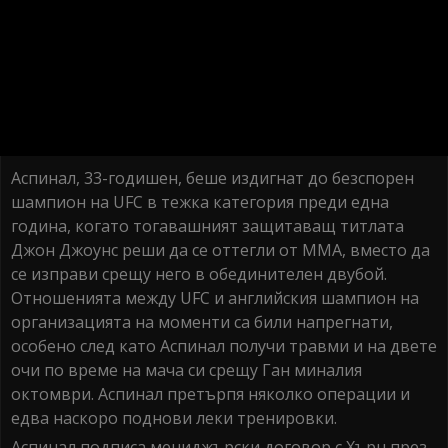
Аспинал, 33-годишен, беше издигнат до безспорен
шампион на UFC в тежка категория преди една
година, когато тогавашният защитаващ титлата
Джон Джоунс реши да се оттегли от ММА, вместо да
се изправи срещу него в обединителен двубой.
Отношенията между UFC и английския шампион на
организацията на моменти са били напрегнати,
особено след като Аспинал получи травми и на двете
очи по време на мача си срещу Ган миналия
октомври. Аспинал претърпя няколко операции и
едва наскоро поднови леки тренировки.
Аспинал подписа мениджърски договор с Хърн през