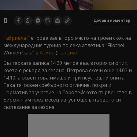
0
seconds
0
Добави коментар
of
0
seconds
Габриела
Петрова зае второ място на троен скок на
международния турнир по лека атлетика "Filothei
Women Gala" в
Атина
(
Гърция
).
Българката записа 14.29 метра във втория си опит,
което е рекорд за сезона. Петрова скочи още 14.03 и
14.10, а освен това имаше и три неуспешни опита.
Така тя, освен сребърното отличие, покри и
норматив за участие на Европейското първенство в
Бирмингам през месец август още в първото си
състезание за сезона.