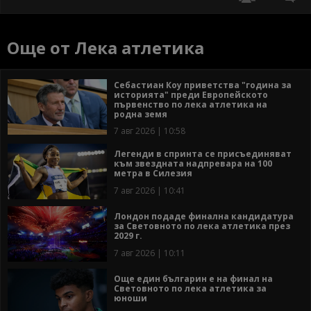
Още от Лека атлетика
Себастиан Коу приветства "година за
историята" преди Европейското
първенство по лека атлетика на
родна земя
7 авг 2026 | 10:58
Легенди в спринта се присъединяват
към звездната надпревара на 100
метра в Силезия
7 авг 2026 | 10:41
Лондон подаде финална кандидатура
за Световното по лека атлетика през
2029 г.
7 авг 2026 | 10:11
Още един българин е на финал на
Световното по лека атлетика за
юноши