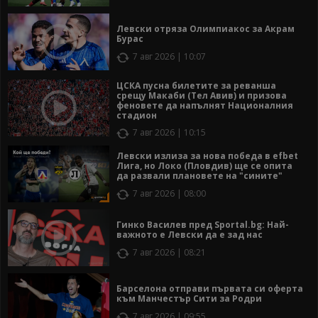
Левски отряза Олимпиакос за Акрам
Бурас
7 авг 2026 | 10:07
ЦСКА пусна билетите за реванша
срещу Макаби (Тел Авив) и призова
феновете да напълнят Националния
стадион
7 авг 2026 | 10:15
Левски излиза за нова победа в efbet
Лига, но Локо (Пловдив) ще се опита
да развали плановете на "сините"
7 авг 2026 | 08:00
Гинко Василев пред Sportal.bg: Най-
важното е Левски да е зад нас
7 авг 2026 | 08:21
Барселона отправи първата си оферта
към Манчестър Сити за Родри
7 авг 2026 | 09:55