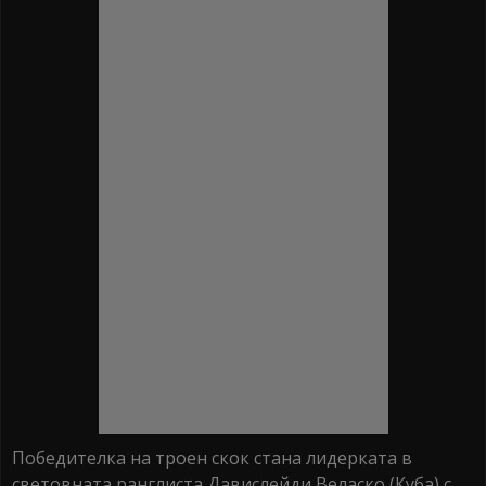
Победителка на троен скок стана лидерката в
световната ранглиста Давислейди Веласко (Куба) с