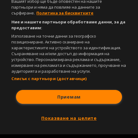
Вашият избор ще бъде оповестен на нашите
Управление на предпочитания
партньори и няма да повлияе на данните за
сърфиране.
Политика за бисквитките
Съдържанието на този уеб сайт и технологиите, използвани в него, са
Ние и нашите партньори обработваме данни, за да
под закрила на Закона за авторското право и сродните му права.
предоставим:
Всички статии, репортажи, интервюта и други текстови, графични и
видео материали, публикувани в сайта, са собственост на Агенция
Използване на точни данни за географско
Спортал, освен ако изрично е посочено друго. Допуска се
позициониране. Активно сканиране на
публикуване на текстови материали само след писмено съгласие на
характеристиките на устройството за идентификация.
Агенция Спортал, посочване на източника и добавяне на линк към
Съхраняване на и/или достъп до информация на
www.sportal.bg. Използването на графични и видео материали,
устройство. Персонализирана реклама и съдържание,
публикувани в сайта, е строго забранено. Нарушителите ще бъдат
измерване на рекламата и съдържанието, проучване на
санкционирани с цялата строгост на закона.
аудиторията и разработване на услуги.
Списък с партньори (доставчици)
Свали
БЕЗПЛАТНОТО
приложение за:
iOS
Android
Приемам
Powered by:
Показване на целите