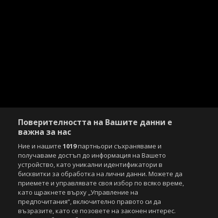
Поверителността на Вашите данни е
важна за нас
Ние и нашите
1019
партньори съхраняваме и
получаваме достъп до информация на Вашето
устройство, като уникални идентификатори в
бисквитки за обработка на лични данни. Можете да
Copyright © 2007-2026 Агенция Спортал. Всички права запазени.
приемете и управлявате своя избор по всяко време,
Този уебсайт е собственост на
Sportal Media Group
като щракнете върху „Управление на
предпочитания“, включително правото си да
За нас
Екип
За рекламa
Общи условия
възразите, като се позовете на законен интерес.
Етични правила на НСС
Лични данни