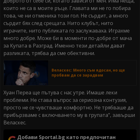
доброто от себе си, когато зависи от мен. Има неща,
които не са в моите ръце. Главата ми не го побира
това, че ни отмениха този гол. Не сърдит, а много
сърдит бях след срещата. Нито клубът, нито
играчите, нито публиката го заслужаваха. Играхме
много добре. Може би в моменти по-добре от мача
за Купата в Разград. Именно тези детайли дават
разликата, трябва да сме обективни.
Веласкес: Много съм ядосан, но ще
пробвам да се зарадвам
Хуан Переа ще пътува с нас утре. Имаше леки
проблеми. Не става въпрос за сериозна контузия,
просто не се чувстваше комфортно. Не трябваше да
прибързваме с включването му в групата", завърши
Веласкес.
Добави Sportal.bg като предпочитан