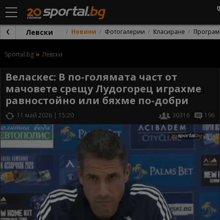
Левски
Новини
Фотогалерии
Класиране
Програм
Sportal.bg
Левски
Веласкес: В по-голямата част от
мачовете срещу Лудогорец играхме
равностойно или бяхме по-добри
11 май 2026 | 15:20
30316
196