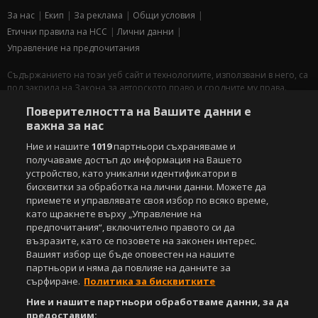
За нас
Екип
За рекламa
Общи условия
Етични правила на НСС
Лични данни
Управление на предпочитания
Съдържанието на този уеб сайт и технологиите, използвани в него, са
под закрила на Закона за авторското право и сродните му права.
Всички статии, репортажи, интервюта и други текстови, графични и
Поверителността на Вашите данни е
видео материали, публикувани в сайта, са собственост на Агенция
важна за нас
Спортал, освен ако изрично е посочено друго. Допуска се
публикуване на текстови материали само след писмено съгласие на
Ние и нашите
1019
партньори съхраняваме и
Агенция Спортал, посочване на източника и добавяне на линк към
получаваме достъп до информация на Вашето
www.sportal.bg. Използването на графични и видео материали,
устройство, като уникални идентификатори в
публикувани в сайта, е строго забранено. Нарушителите ще бъдат
бисквитки за обработка на лични данни. Можете да
санкционирани с цялата строгост на закона.
приемете и управлявате своя избор по всяко време,
като щракнете върху „Управление на
Свали
БЕЗПЛАТНОТО
приложение за:
предпочитания“, включително правото си да
възразите, като се позовете на законен интерес.
iOS
Android
Вашият избор ще бъде оповестен на нашите
партньори и няма да повлияе на данните за
Powered by:
сърфиране.
Политика за бисквитките
Ние и нашите партньори обработваме данни, за да
предоставим: