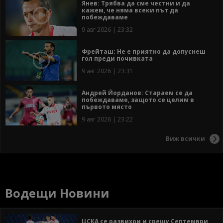
Янев: Трябва да сме честни и да
кажем, че няма всеки път да
побеждаваме
9 авг 2026 | 23:32
Фрейташ: Не е приятно да допуснеш
гол преди почивката
9 авг 2026 | 23:31
Андрей Йорданов: Стараем се да
побеждаваме, защото се целим в
първото място
9 авг 2026 | 23:22
Виж всички
Водещи Новини
ЦСКА се развихри и срещу Септември