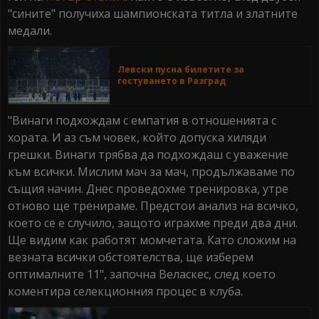
"сините" получиха шампионската титла и златните
медали.
Левски пусна билетите за
гостуването в Разград
"Винаги подхождам с емпатия в отношенията с
хората. И аз съм човек, който допуска хиляди
грешки. Винаги трябва да подхождаш с уважение
към всички. Мислим мач за мач, продължаваме по
същия начин. Днес проведохме тренировка, утре
отново ще тренираме. Предстои анализ на всичко,
което се е случило, защото играхме преди два дни.
Ще видим как работят момчетата. Като сложим на
везната всички обстоятелства, ще изберем
оптималните 11", започна Веласкес, след което
коментира селекционния процес в клуба.