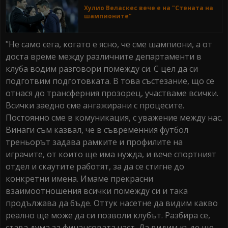
Хулио Веласкес вече е на "Стената на
шампионите"
"Не само сега, когато е ясно, че сме шампиони, а от
доста време между различните департаменти в
клуба водим разговори помежду си. С цел да си
подготвим подготовката. В това състезание, що се
отнася до трансферния прозорец, участваме всички.
Всички заедно сме ангажирани с процесите.
Постоянно сме в комуникация, с уважение между нас.
Винаги съм казвал, че в съвременния футбол
треньорът задава рамките и профилите на
играчите, от които ще има нужда, и вече спортният
отдел и скаутите работят, за да се стигне до
конкретни имена. Имаме прекрасни
взаимоотношения всички помежду си и така
продължава да бъде. Оттук насетне да видим какво
реално ще може да си позволи клубът. Разбира се,
става дума за финансовата част. Да видим къде ще