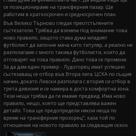
се позиционираме на трансферния пазар. Ще
работим в краткосрочен и средносрочен план.
Във Велико Търново гледах преотстъпените
състезатели. Трябва да вземем под внимание това
ново правило, защото става дума младият
футболист да започне мача като титуляр, а реално не
разполагаме с много такива футболисти, които да
отговарят на това правило. Дано това се промени.
За да дам един пример - Лудогорец имат успешно
състезаващ се отбор във Втора лига. ЦСКА по същия
начин, докато Левски разполага с втория си отбор в
трета дивизия и се намира в доста комфортна зона.
Тези неща трябва да ги имаме предвид. Има ново
правило, нещо, което ще представлява важен
детайл. Това ще предопредели някои неща по
време на трансферния прозорец", каза той по
отношение на новото правило за следващия сезон.