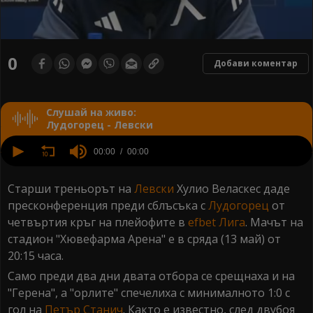
0
seconds
0
Добави коментар
of
0
seconds
Слушай на живо:
Лудогорец - Левски
0
seconds
00:00
00:00
of
0
seconds
Старши треньорът на
Левски
Хулио Веласкес даде
пресконференция преди сблъсъка с
Лудогорец
от
четвъртия кръг на плейофите в
efbet Лига
. Мачът на
стадион "Хювефарма Арена" е в сряда (13 май) от
20:15 часа.
Само преди два дни двата отбора се срещнаха и на
"Герена", а "орлите" спечелиха с минималното 1:0 с
гол на
Петър Станич
. Както е известно, след двубоя