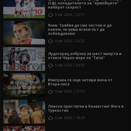
(Сф), нападателите на "армейците"
набират скорост
9 авг 2026 | 23:11
Янев: Трябва да сме честни и да
кажем, че няма всеки път да
побеждаваме
9 авг 2026 | 23:32
Лудогорец избухна за шест минути и
отнесе Черно море на "Тича"
9 авг 2026 | 20:55
Изиграха се още четири мача от
Втора лига
9 авг 2026 | 21:53
Левски пристигна в Казахстан! Жега в
Туркестан
9 авг 2026 | 18:23