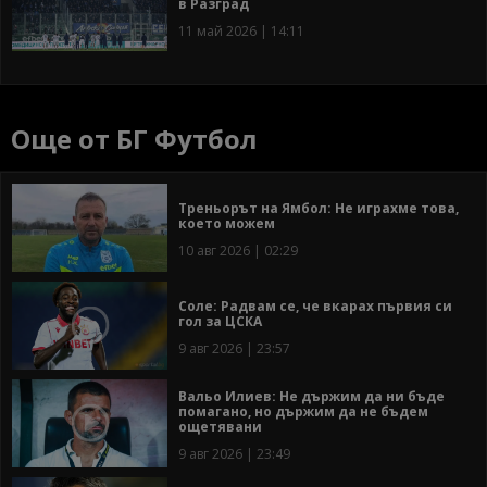
в Разград
11 май 2026 | 14:11
Още от БГ Футбол
Треньорът на Ямбол: Не играхме това,
което можем
10 авг 2026 | 02:29
Соле: Радвам се, че вкарах първия си
гол за ЦСКА
9 авг 2026 | 23:57
Вальо Илиев: Не държим да ни бъде
помагано, но държим да не бъдем
ощетявани
9 авг 2026 | 23:49