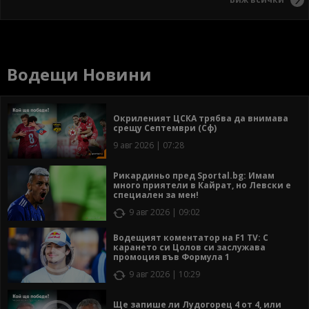
Водещи Новини
Окриленият ЦСКА трябва да внимава
срещу Септември (Сф)
9 авг 2026 | 07:28
Рикардиньо пред Sportal.bg: Имам
много приятели в Кайрат, но Левски е
специален за мен!
9 авг 2026 | 09:02
Водещият коментатор на F1 TV: С
карането си Цолов си заслужава
промоция във Формула 1
9 авг 2026 | 10:29
Ще запише ли Лудогорец 4 от 4, или