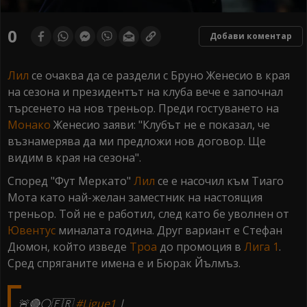
0
Добави коментар
Лил
се очаква да се раздели с Бруно Женесио в края
на сезона и президентът на клуба вече е започнал
търсенето на нов треньор. Преди гостуването на
Монако
Женесио заяви: "Клубът не е показал, че
възнамерява да ми предложи нов договор. Ще
видим в края на сезона".
Според "Фут Меркато"
Лил
се е насочил към Тиаго
Мота като най-желан заместник на настоящия
треньор. Той не е работил, след като бе уволнен от
Ювентус
миналата година. Друг вариант е Стефан
Дюмон, който изведе
Троа
до промоция в
Лига 1
.
Сред спряганите имена е и Бюрак Йълмъз.
🚨🔴⚪️🇫🇷
#Ligue1
|