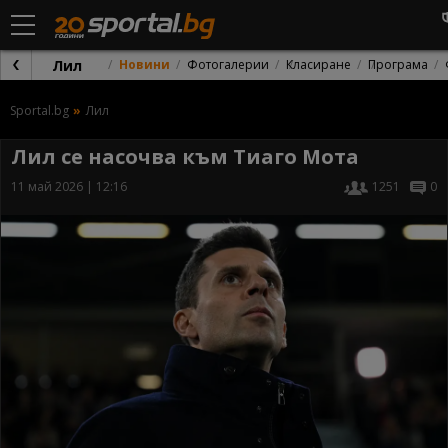
Лил
Новини
Фотогалерии
Класиране
Програма
Sportal.bg
Лил
Лил се насочва към Тиаго Мота
11 май 2026 | 12:16
1251
0