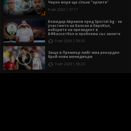
Черно море ще спъне "орлите"
9 авг 2026 | 07:17
Божидар Аврамов пред Sportal.bg - за
участието на Балкан в ЕвроКъп,
изборите на президент в
БФБаскетбол и проблема със залите
9 авг 2026 | 08:30
Защо в Премиър лийг има рекорден
брой нови мениджъри
9 авг 2026 | 08:20