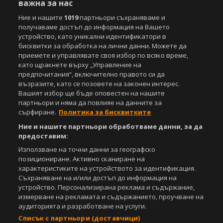
важна за нас
Ние и нашите
1019
партньори съхраняваме и
получаваме достъп до информация на Вашето
устройство, като уникални идентификатори в
бисквитки за обработка на лични данни. Можете да
приемете и управлявате своя избор по всяко време,
като щракнете върху „Управление на
Copyright © 2007-2026 Агенция Спортал. Всички права запазени.
предпочитания“, включително правото си да
Този уебсайт е собственост на
Sportal Media Group
възразите, като се позовете на законен интерес.
Вашият избор ще бъде оповестен на нашите
За нас
Екип
За рекламa
Общи условия
партньори и няма да повлияе на данните за
Етични правила на НСС
Лични данни
сърфиране.
Политика за бисквитките
Управление на предпочитания
Ние и нашите партньори обработваме данни, за да
предоставим:
Съдържанието на този уеб сайт и технологиите, използвани в него, са
под закрила на Закона за авторското право и сродните му права.
Използване на точни данни за географско
Всички статии, репортажи, интервюта и други текстови, графични и
позициониране. Активно сканиране на
видео материали, публикувани в сайта, са собственост на Агенция
характеристиките на устройството за идентификация.
Спортал, освен ако изрично е посочено друго. Допуска се
Съхраняване на и/или достъп до информация на
публикуване на текстови материали само след писмено съгласие на
устройство. Персонализирана реклама и съдържание,
Агенция Спортал, посочване на източника и добавяне на линк към
измерване на рекламата и съдържанието, проучване на
www.sportal.bg. Използването на графични и видео материали,
аудиторията и разработване на услуги.
публикувани в сайта, е строго забранено. Нарушителите ще бъдат
Списък с партньори (доставчици)
санкционирани с цялата строгост на закона.