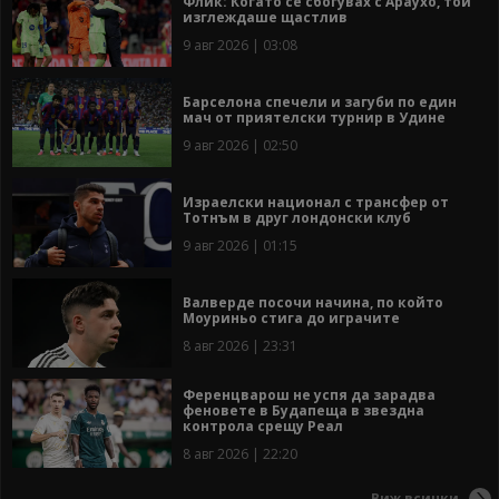
Флик: Когато се сбогувах с Араухо, той
изглеждаше щастлив
9 авг 2026 | 03:08
Барселона спечели и загуби по един
мач от приятелски турнир в Удине
9 авг 2026 | 02:50
Израелски национал с трансфер от
Тотнъм в друг лондонски клуб
9 авг 2026 | 01:15
Валверде посочи начина, по който
Моуриньо стига до играчите
8 авг 2026 | 23:31
Ференцварош не успя да зарадва
феновете в Будапеща в звездна
контрола срещу Реал
8 авг 2026 | 22:20
Виж всички