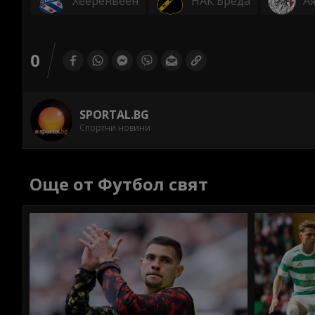
Хееренвеен
НАК Бреда
Ая
0
SPORTAL.BG
Спортни новини
Още от Футбол свят