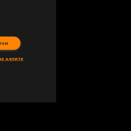
иж всички
мам
на целите