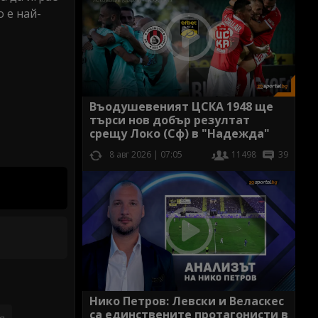
 е най-
Въодушевеният ЦСКА 1948 ще
търси нов добър резултат
срещу Локо (Сф) в "Надежда"
8 авг 2026 | 07:05
11498
39
Нико Петров: Левски и Веласкес
са единствените протагонисти в