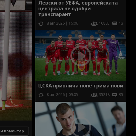
Левски от УЕФА, европейската
централа не одобри
транспарант
8 авг 2026 | 16:06
10805
13
ЦСКА привлича поне трима нови
8 авг 2026 | 09:05
35218
95
и коментар