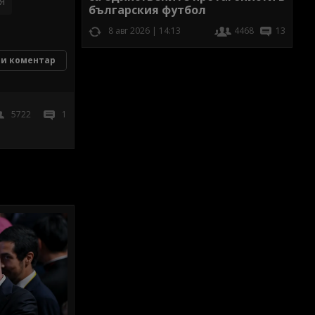
я
българския футбол
8 авг 2026 | 14:13
4468
13
и коментар
5722
1