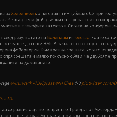
ва за
Хееренвеен
, а неговият тим губеше с 0:2 при госту
ната бе хвърлени фойерверки на терена, които накараха
л участие в плейофите за място в Лигата на конференции
акт след резултатите на
Волендам
и
Телстар
, които са то
спех нямаше да спаси НАК. В началото на второто полув
терена фойерверки. Към края на срещата, когато изпада
 спря срещата и малко по-късно обяви, че двубоят е пр
играчите на домакините.
nwege
#vuurwerk
#NACpraat
#NAChee
1-0
pic.twitter.com/J
0, 2026
 да се развие още по-неприятно. Грандът от Амстерда
то кръг преди края. Ако завършжи там, това ще означав