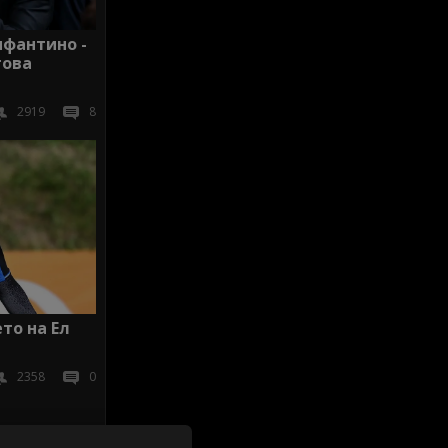
нфантино -
гова
2919
8
то на Ел
2358
0