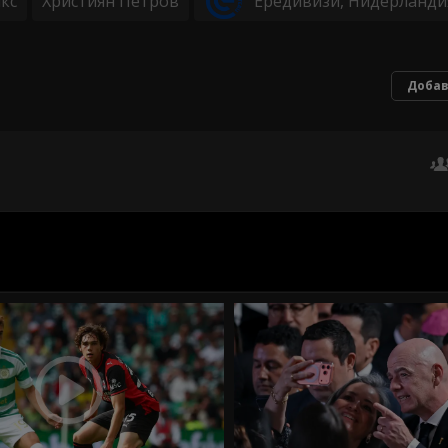
кс
Християн Петров
Ередивизи, Нидерланди
Добав