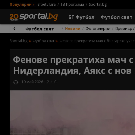
Популярни
»
efbet Лига
ТВ Програма
Sportal.bg
БГ Футбол
Футбол свят
Футбол свят
Новини
Фотогалерии
Премиър 
Sportal.bg
Футбол свят
Фенове прекратиха мач с българско учас
Фенове прекратиха мач с
Нидерландия, Аякс с нов
10 май 2026 | 21:10