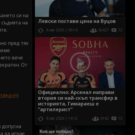
ването си на
Левски постави цена на Вуцов
 съдията на
те.
8 авг 2026 | 09:14
43427
72
чно пред тях
реме
нето вече
екратен. От
Официално: Арсенал направи
DS8hlJzE5
втория си най-скъп трансфер в
историята, Гимараеш е
“артилерист”
8 авг 2026 | 14:12
9162
13
м допусна
а да играе