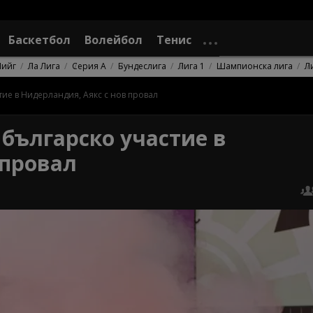
Баскетбол
Волейбол
Тенис
Лийг
Ла Лига
Серия А
Бундеслига
Лига 1
Шампионска лига
Л
тие в Нидерландия, Аякс с нов провал
 българско участие в
 провал