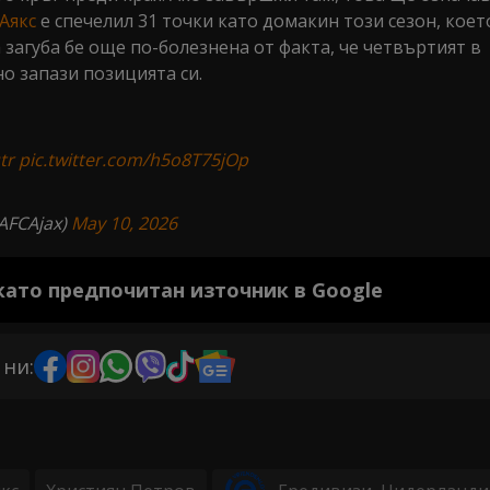
Аякс
е спечелил 31 точки като домакин този сезон, което
 загуба бе още по-болезнена от факта, че четвъртият в
о запази позицията си.
tr
pic.twitter.com/h5o8T75jOp
AFCAjax)
May 10, 2026
 като предпочитан източник в Google
 ни: