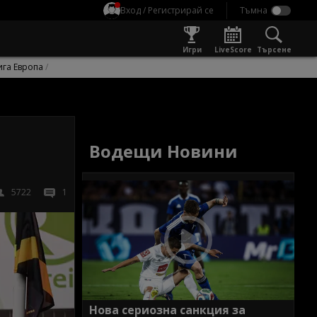
Вход / Регистрирай се
Игри
LiveScore
Търсене
ига Европа
Водещи Новини
5722
1
Нова сериозна санкция за