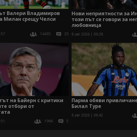
ът Валери Владимиров
Нови неприятности за И
за Милан срещу Челси
този път се говори за не
любовница
:57
14435
20
8 авг 2026 | 09:28
Парма обяви привличане
ът на Байерн с критики
Билал Туре
те отбори от
гата
8 авг 2026 | 06:42
:51
1966
5