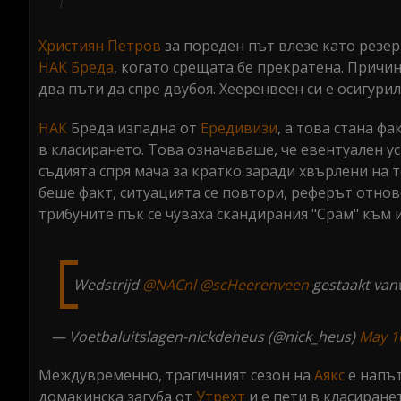
Християн Петров
за пореден път влезе като резер
НАК Бреда
, когато срещата бе прекратена. Причи
два пъти да спре двубоя. Хееренвеен си е осигури
НАК
Бреда изпадна от
Ередивизи
, а това стана ф
в класирането. Това означаваше, че евентуален у
съдията спря мача за кратко заради хвърлени на 
беше факт, ситуацията се повтори, реферът отново
трибуните пък се чуваха скандирания "Срам" към 
Wedstrijd
@NACnl
@scHeerenveen
gestaakt va
— Voetbaluitslagen-nickdeheus (@nick_heus)
May 1
Междувременно, трагичният сезон на
Аякс
е напът
домакинска загуба от
Утрехт
и е пети в класиране