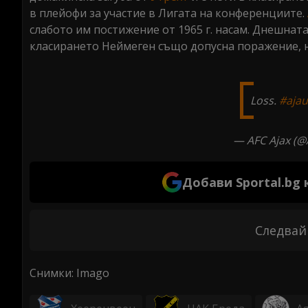
в плейофи за участие в Лигата на конференциите.
слабото им постижение от 1965 г. насам. Днешната
класирането Нeймеген също допусна поражение, н
Loss.
#ajau
— AFC Ajax (@
Добави Sportal.bg
Следвай
Снимки: Imago