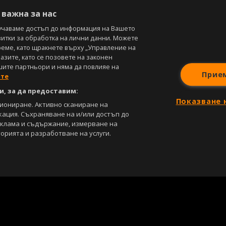
В
важна за нас
учаваме достъп до информация на Вашето
витки за обработка на лични данни. Можете
реме, като щракнете върху „Управление на
зите, като се позовете на законен
шите партньори и няма да повлияе на
Прие
ите
, за да предоставим:
Показване 
циониране. Активно сканиране на
кация. Съхраняване на и/или достъп до
еклама и съдържание, измерване на
орията и разработване на услуги.