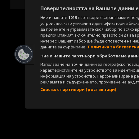
Поверителността на Вашите данни е 
Ние и нашите
1019
партньори съхраняваме и пол
устройство, като уникални идентификатори в биск
да приемете и управлявате своя избор по всяко в
предпочитания“, включително правото си да възра
интерес. Вашият избор ще бъде оповестен на на
данните за сърфиране.
Политика за бисквитк
Ние и нашите партньори обработваме данни
Използване на точни данни за географско пози
характеристиките на устройството за идентифи
информация на устройство. Персонализирана р
рекламата и съдържанието, проучване на аудит
Списък с партньори (доставчици)