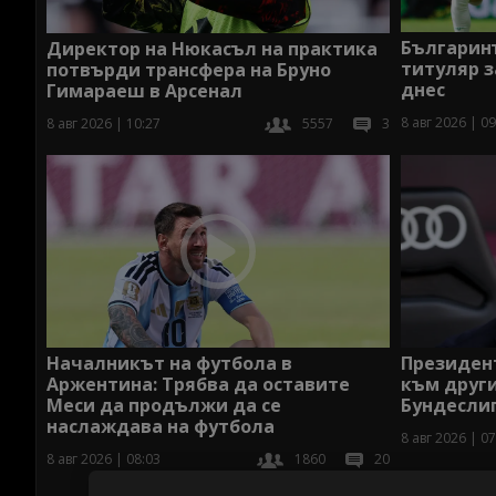
Българин
Директор на Нюкасъл на практика
титуляр 
потвърди трансфера на Бруно
днес
Гимараеш в Арсенал
8 авг 2026 | 09
8 авг 2026 | 10:27
5557
3
Началникът на футбола в
Президент
Аржентина: Трябва да оставите
към други
Меси да продължи да се
Бундесли
наслаждава на футбола
8 авг 2026 | 07
8 авг 2026 | 08:03
1860
20