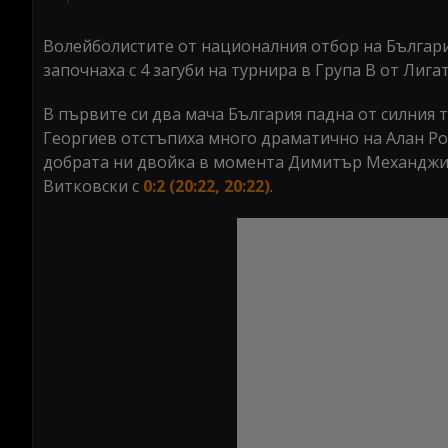
seconds
Volume
0%
Волейболистите от националния отбор на Българи
започнаха с 4 загуби на турнира в Група В от Лига
В първите си два мача България падна от силния
Георгиев отстъпиха много драматично на Алан Ро
добрата ни двойка в момента Димитър Механджи
Витковски с
0:2 (20:22, 20:22)
.