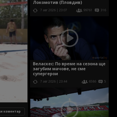
Локомотив (Пловдив)
7 авг 2026 | 23:07
99761
316
Веласкес: По време на сезона ще
загубим мачове, не сме
супергерои
7 авг 2026 | 23:44
6586
5
и коментар