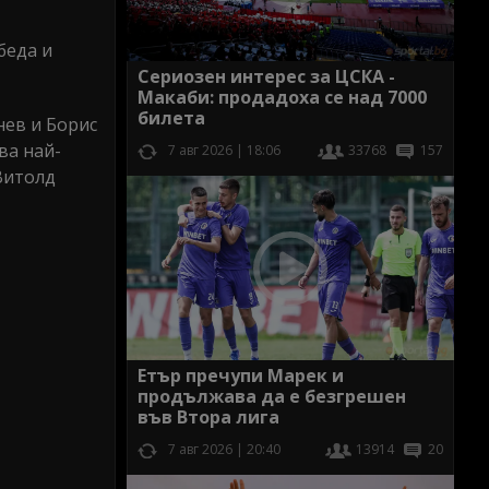
беда и
Сериозен интерес за ЦСКА -
Макаби: продадоха се над 7000
билета
нев и Борис
ова най-
7 авг 2026 | 18:06
33768
157
Витолд
Етър пречупи Марек и
продължава да е безгрешен
във Втора лига
7 авг 2026 | 20:40
13914
20