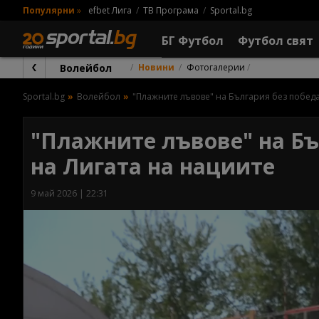
Популярни
»
efbet Лига
ТВ Програма
Sportal.bg
БГ Футбол
Футбол свят
Волейбол
Новини
Фотогалерии
Sportal.bg
Волейбол
"Плажните лъвове" на България без победа
"Плажните лъвове" на Бъ
на Лигата на нациите
9 май 2026 | 22:31