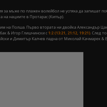
я за мъже по плажен волейбол не успяха да запишат по
та на нациите в Протарас (Кипър).
 тим на Полша. Първо втората ни двойка Александър Ца
бак & Игор Глишчински с
1:2 (13:21, 21:12, 19:21)
. След т
йски и Димитър Калчев падна от Миколай Качмарек & 