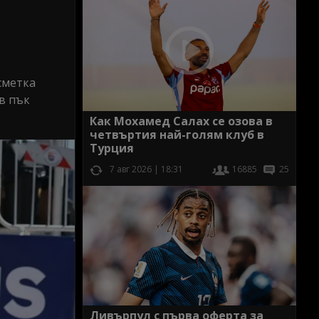
сметка
в пък
Как Мохамед Салах се озова в
четвъртия най-голям клуб в
Турция
7 авг 2026 | 18:31
16885
25
Ливърпул с първа оферта за