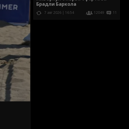
Брадли Баркола
7 авг 2026 | 16:54
12049
11