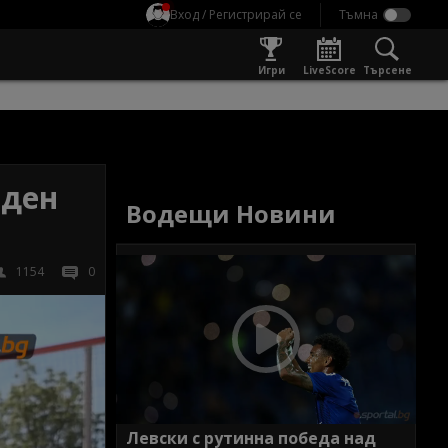
Вход / Регистрирай се
Игри
LiveScore
Търсене
 ден
Водещи Новини
1154
0
Левски с рутинна победа над