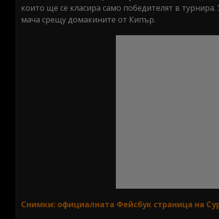
които ще се класира само победителят в турнира. 
мача срещу домакините от Кипър.
Снимки: официалната Фейсбук страница на Cypru