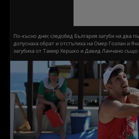
По-късно днес следобед България загуби на два п
допуснаха обрат и отстъпиха на Омер Гозлан и Я
загубиха от Тамир Хершко и Давид Ланчано също