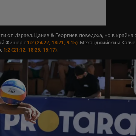
ъти от Израел. Цанев & Георгиев поведоха, но в крайна 
най Фишер с
1:2 (24:22, 18:21, 9:15)
. Механджийски и Калче
 с
1:2 (21:12, 18:25, 15:17)
.