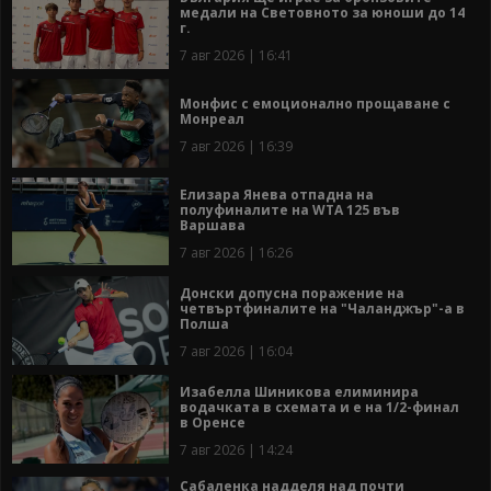
медали на Световното за юноши до 14
г.
7 авг 2026 | 16:41
Монфис с емоционално прощаване с
Монреал
7 авг 2026 | 16:39
Елизара Янева отпадна на
полуфиналите на WTA 125 във
Варшава
7 авг 2026 | 16:26
Донски допусна поражение на
четвъртфиналите на "Чаланджър"-а в
Полша
7 авг 2026 | 16:04
Изабелла Шиникова елиминира
водачката в схемата и е на 1/2-финал
в Оренсе
7 авг 2026 | 14:24
Сабаленка надделя над почти