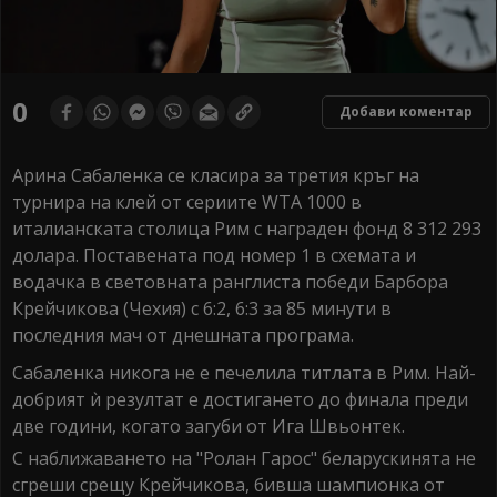
0
Добави коментар
Арина Сабаленка се класира за третия кръг на
турнира на клей от сериите WТА 1000 в
италианската столица Рим с награден фонд 8 312 293
долара. Поставената под номер 1 в схемата и
водачка в световната ранглиста победи Барбора
Крейчикова (Чехия) с 6:2, 6:3 за 85 минути в
последния мач от днешната програма.
Сабаленка никога не е печелила титлата в Рим. Най-
добрият ѝ резултат е достигането до финала преди
две години, когато загуби от Ига Швьонтек.
С наближаването на "Ролан Гарос" беларускинята не
сгреши срещу Крейчикова, бивша шампионка от