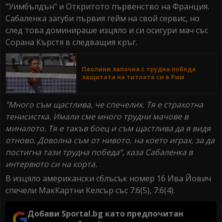
"Уимбълдън" и Откритото първенство на Франция.
Сабаленка загуби първия гейм на свой сервис, но
след това доминираше изцяло и си осигури мач със
Сорана Кърстя в следващия кръг.
Паолини започна с трудна победа
защитата на титлата си в Рим
"Много съм щастлива, че спечелих. Тя е страхотна
тенисистка. Имали сме много трудни мачове в
миналото. Тя е такъв боец и съм щастлива да я видя
отново. Доволна съм от нивото, на което играх, за да
постигна тази трудна победа“, каза Сабаленка в
интервюто си на корта.
В изцяло американски сблъсък номер 16 Ива Йович
спечели МакКартни Келсър със 7:6(5), 7:6(4).
Добави Sportal.bg като предпочитан