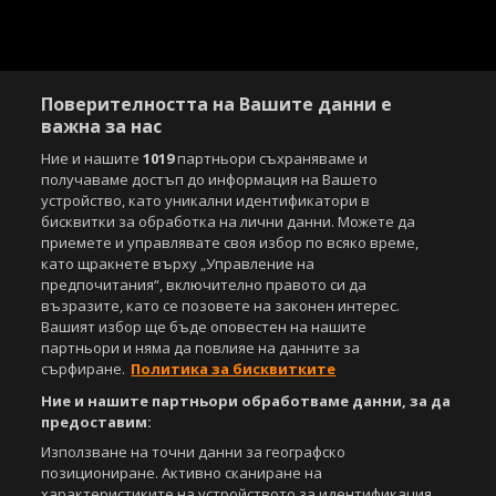
Поверителността на Вашите данни е
важна за нас
Ние и нашите
1019
партньори съхраняваме и
получаваме достъп до информация на Вашето
устройство, като уникални идентификатори в
бисквитки за обработка на лични данни. Можете да
приемете и управлявате своя избор по всяко време,
Copyright © 2007-2026 Агенция Спортал. Всички права запазени.
като щракнете върху „Управление на
Този уебсайт е собственост на
Sportal Media Group
предпочитания“, включително правото си да
възразите, като се позовете на законен интерес.
За нас
Екип
За рекламa
Общи условия
Вашият избор ще бъде оповестен на нашите
Етични правила на НСС
Лични данни
партньори и няма да повлияе на данните за
сърфиране.
Политика за бисквитките
Управление на предпочитания
Ние и нашите партньори обработваме данни, за да
Съдържанието на този уеб сайт и технологиите, използвани в него, са
предоставим:
под закрила на Закона за авторското право и сродните му права.
Използване на точни данни за географско
Всички статии, репортажи, интервюта и други текстови, графични и
видео материали, публикувани в сайта, са собственост на Агенция
позициониране. Активно сканиране на
Спортал, освен ако изрично е посочено друго. Допуска се
характеристиките на устройството за идентификация.