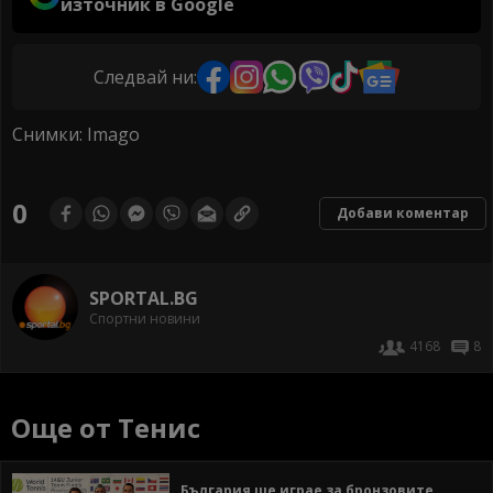
източник в Google
Следвай ни:
Снимки: Imago
0
Добави коментар
SPORTAL.BG
Спортни новини
4168
8
Още от Тенис
България ще играе за бронзовите