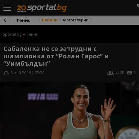
Тенис
Новини
Фотогалерии
Sportal.bg
Тенис
Сабаленка не се затрудни с
шампионка от “Ролан Гарос” и
“Уимбълдън”
8 май 2026 | 02:30
4168
8