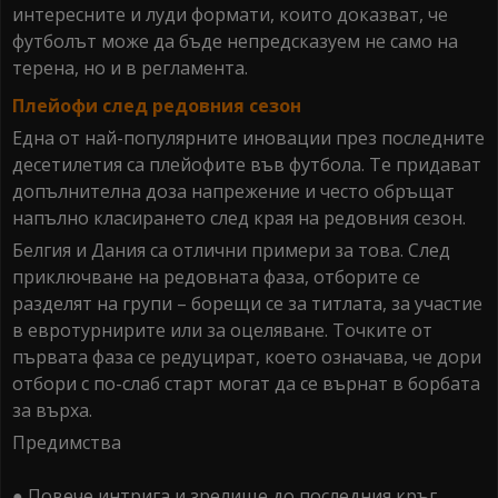
интересните и луди формати, които доказват, че
футболът може да бъде непредсказуем не само на
терена, но и в регламента.
Плейофи след редовния сезон
Една от най-популярните иновации през последните
десетилетия са плейофите във футбола. Те придават
допълнителна доза напрежение и често обръщат
напълно класирането след края на редовния сезон.
Белгия и Дания са отлични примери за това. След
приключване на редовната фаза, отборите се
разделят на групи – борещи се за титлата, за участие
в евротурнирите или за оцеляване. Точките от
първата фаза се редуцират, което означава, че дори
отбори с по-слаб старт могат да се върнат в борбата
за върха.
Предимства
● Повече интрига и зрелище до последния кръг.