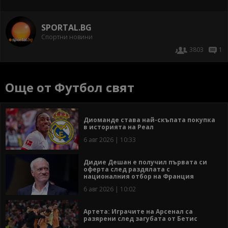
SPORTAL.BG
Спортни новини
3803
1
Още от Футбол свят
Диоманде става най-скъпата покупка
в историята на Реал
6 авг 2026 | 10:33
Дидие Дешан е получил първата си
оферта след раздялата с
националния отбор на Франция
6 авг 2026 | 10:02
Артета: Играчите на Арсенал са
разярени след загубата от Бетис