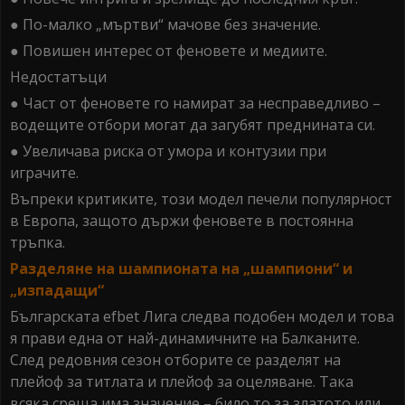
● По-малко „мъртви“ мачове без значение.
● Повишен интерес от феновете и медиите.
Недостатъци
● Част от феновете го намират за несправедливо –
водещите отбори могат да загубят преднината си.
● Увеличава риска от умора и контузии при
играчите.
Въпреки критиките, този модел печели популярност
в Европа, защото държи феновете в постоянна
тръпка.
Разделяне на шампионата на „шампиони“ и
„изпадащи“
Българската efbet Лига следва подобен модел и това
я прави една от най-динамичните на Балканите.
След редовния сезон отборите се разделят на
плейоф за титлата и плейоф за оцеляване. Така
всяка среща има значение – било то за златото или