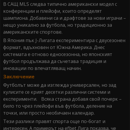
В САЩ MLS следва типично американски модел с
конференции и плейофи, които определят
шампиона. Добавени са и драфтове за нови играчи –
нещо уникално за футбола, но традиционно за
американските спортове.
В Япония пък J-Лигата експериментира с двусезонен
формат, вдъхновен от Южна Америка. Днес
системата е отново едносезонна, но японският
футбол продължава да съчетава традиция и
иновации по впечатляващ начин.
Заключение
Футболът може да изглежда универсален, но зад
кулисите се крият десетки различни системи и
експерименти. Всяка страна добавя свой почерк –
било то чрез плейофи във футбола, деление на
точки, или просто необичаен календар.
Тези разлики правят спорта още по-богат и
интересен. А примерът на efbet Лига показва, че