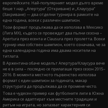
европейските. Най-популярният модел дълго време
беше т.нар. „Апертура“ (Откриване) и „Клаусура“
(Закриване) — два отделни турнира в рамките на
една година, всеки с различен шампион.
Този формат продължава да се използва в Мексико
(Лига MX), където се провеждат два пълни сезона –
Apertura през есента и Clausura през пролетта. Всеки
турнир има собствен шампион, което означава, че за
една календарна година има двама носители на
титлата.
В Аржентина обаче моделът Апертура/Клаусура вече
не е в сила – последно се прилагаше през сезон 2015–
2016. В момента местното първенство използва
формат с един шампион за годината, макар
структурата да продължава да се променя често.
Това е чудесен пример как футболните лиги в Южна
Америка се адаптират към местните традиции и
ритъм на играта, но запазват характерния си