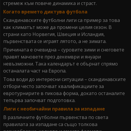
стремеж към повече динамика и страст.
Когато времето диктува футбола
Скандинавските футболни лиги са пример за това
как климатът може да промени целия сезон. В
страни като Норвегия, Швеция и Исландия,
първенствата се играят лятото, а не зимата.
Причината е очевидна – суровите зими и снеговете
правят мачовете през декември и януари
невъзможни. Така календарът е обърнат спрямо
останалата част на Европа.
Това води до интересни ситуации – скандинавските
отбори често започват квалификациите за
евротурнирите в пикова форма, докато останалите
тепърва започват подготовка.
Лиги с необичайни правила за изпадане
В различните футболни първенства по света
правилата за изпадане са също толкова