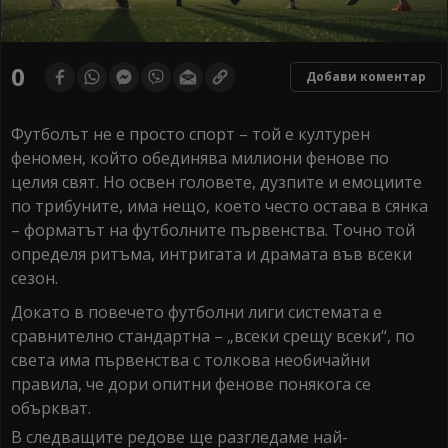
0
Добави коментар
Футболът не е просто спорт – той е културен
феномен, който обединява милиони фенове по
целия свят. Но освен головете, дузпите и емоциите
по трибуните, има нещо, което често остава в сянка
– форматът на футболните първенства. Точно той
определя ритъма, интригата и драмата във всеки
сезон.
Докато в повечето футболни лиги системата е
сравнително стандартна – „всеки срещу всеки“, по
света има първенства с толкова необичайни
правила, че дори опитни фенове понякога се
объркват.
В следващите редове ще разгледаме най-