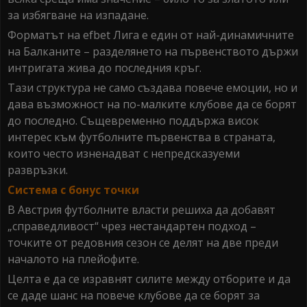
за избягване на изпадане.
Форматът на efbet Лига е един от най-динамичните
на Балканите – разделянето на първенството държи
интригата жива до последния кръг.
Тази структура не само създава повече емоции, но и
дава възможност на по-малките клубове да се борят
до последно. Същевременно поддържа висок
интерес към футболните първенства в страната,
които често изненадват с непредсказуеми
развръзки.
Система с бонус точки
В Австрия футболните власти решиха да добавят
„справедливост“ чрез нестандартен подход –
точките от редовния сезон се делят на две преди
началото на плейофите.
Целта е да се изравнят силите между отборите и да
се даде шанс на повече клубове да се борят за