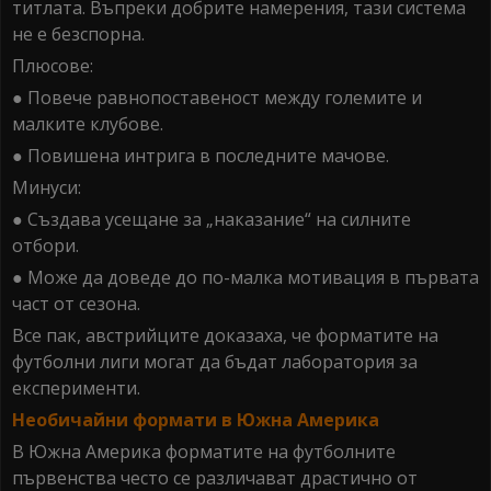
титлата. Въпреки добрите намерения, тази система
не е безспорна.
Плюсове:
● Повече равнопоставеност между големите и
малките клубове.
● Повишена интрига в последните мачове.
Минуси:
● Създава усещане за „наказание“ на силните
отбори.
● Може да доведе до по-малка мотивация в първата
част от сезона.
Все пак, австрийците доказаха, че форматите на
футболни лиги могат да бъдат лаборатория за
експерименти.
Необичайни формати в Южна Америка
В Южна Америка форматите на футболните
първенства често се различават драстично от