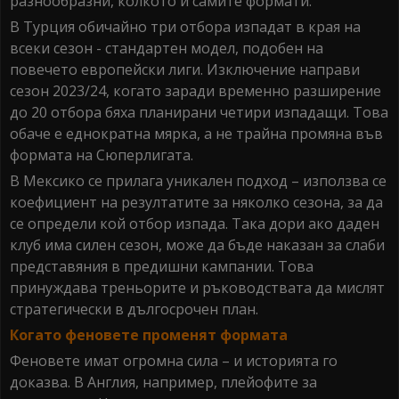
разнообразни, колкото и самите формати.
В Турция обичайно три отбора изпадат в края на
всеки сезон - стандартен модел, подобен на
повечето европейски лиги. Изключение направи
сезон 2023/24, когато заради временно разширение
до 20 отбора бяха планирани четири изпадащи. Това
обаче е еднократна мярка, а не трайна промяна във
формата на Сюперлигата.
В Мексико се прилага уникален подход – използва се
коефициент на резултатите за няколко сезона, за да
се определи кой отбор изпада. Така дори ако даден
клуб има силен сезон, може да бъде наказан за слаби
представяния в предишни кампании. Това
принуждава треньорите и ръководствата да мислят
стратегически в дългосрочен план.
Когато феновете променят формата
Феновете имат огромна сила – и историята го
доказва. В Англия, например, плейофите за