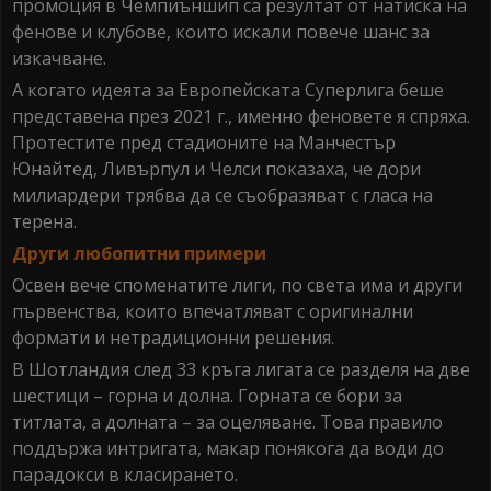
промоция в Чемпиъншип са резултат от натиска на
фенове и клубове, които искали повече шанс за
изкачване.
А когато идеята за Европейската Суперлига беше
представена през 2021 г., именно феновете я спряха.
Протестите пред стадионите на Манчестър
Юнайтед, Ливърпул и Челси показаха, че дори
милиардери трябва да се съобразяват с гласа на
терена.
Други любопитни примери
Освен вече споменатите лиги, по света има и други
първенства, които впечатляват с оригинални
формати и нетрадиционни решения.
В Шотландия след 33 кръга лигата се разделя на две
шестици – горна и долна. Горната се бори за
титлата, а долната – за оцеляване. Това правило
поддържа интригата, макар понякога да води до
парадокси в класирането.