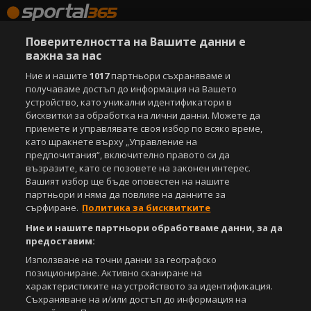
Поверителността на Вашите данни е
важна за нас
Ние и нашите
1017
партньори съхраняваме и
получаваме достъп до информация на Вашето
устройство, като уникални идентификатори в
бисквитки за обработка на лични данни. Можете да
приемете и управлявате своя избор по всяко време,
като щракнете върху „Управление на
предпочитания“, включително правото си да
възразите, като се позовете на законен интерес.
Вашият избор ще бъде оповестен на нашите
партньори и няма да повлияе на данните за
сърфиране.
Политика за бисквитките
Ние и нашите партньори обработваме данни, за да
предоставим:
Използване на точни данни за географско
позициониране. Активно сканиране на
характеристиките на устройството за идентификация.
Съхраняване на и/или достъп до информация на