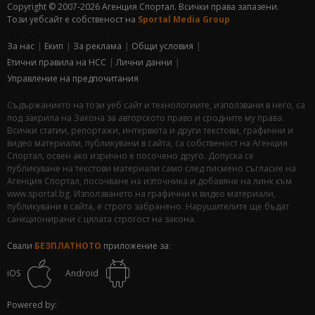
Copyright © 2007-2026 Агенция Спортал. Всички права запазени.
Този уебсайт е собственост на
Sportal Media Group
За нас
Екип
За рекламa
Общи условия
Етични правила на НСС
Лични данни
Управление на предпочитания
Съдържанието на този уеб сайт и технологиите, използвани в него, са
под закрила на Закона за авторското право и сродните му права.
Всички статии, репортажи, интервюта и други текстови, графични и
видео материали, публикувани в сайта, са собственост на Агенция
Спортал, освен ако изрично е посочено друго. Допуска се
публикуване на текстови материали само след писмено съгласие на
Агенция Спортал, посочване на източника и добавяне на линк към
www.sportal.bg. Използването на графични и видео материали,
публикувани в сайта, е строго забранено. Нарушителите ще бъдат
санкционирани с цялата строгост на закона.
Свали
БЕЗПЛАТНОТО
приложение за:
iOS
Android
Powered by: