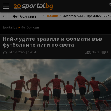
Футбол свят
Новини
Фотогалерии
Премиър Лийг
Sportal.bg
Футбол свят
Най-лудите правила и формати във
футболните лиги по света
14 окт 2025 | 14:54
3803
1