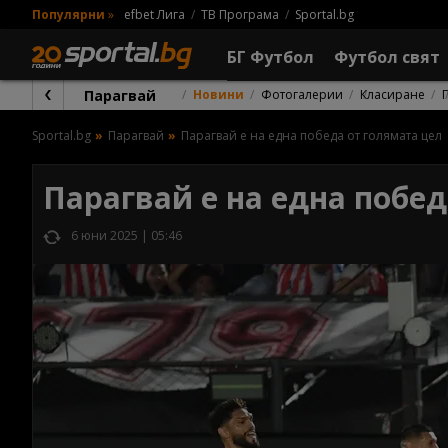
Популярни
»
efbet Лига
ТВ Програма
Sportal.bg
БГ Футбол
Футбол свят
Парагвай
Новини
Фотогалерии
Класиране
Sportal.bg
Парагвай
Парагвай е на една победа от голямата цел
Парагвай е на една побед
6 юни 2025 | 05:46