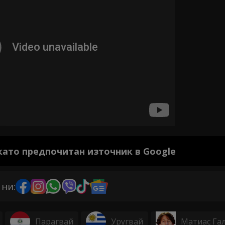
 като предпочитан източник в Google
 ни:
Парагвай
Уругвай
Матиас Га