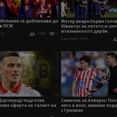
 Испания се доближава до
Интер вкара първи голов
 в ПСЖ
Ювентус за лятото и сп
италианското дерби
:32
1584
1
8 авг 2026 | 16:21
Дортмунд) подготвя
Симеоне за Алварес: По
нова оферта за талант на
него е ясно, имахме под
с Гризман