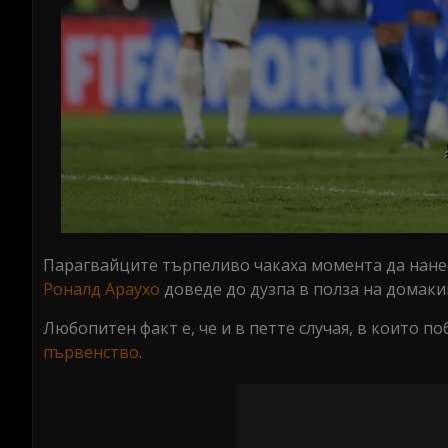
Парагвайците търпеливо чакаха момента да нанеса
Роналд Араухо
доведе до дузпа в полза на домаки
Любопитен факт е, че и в петте случая, в които п
първенство
.