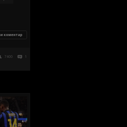
и коментар
7400
1