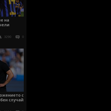
е на
ечели
3290
0
ложението с
обен случай