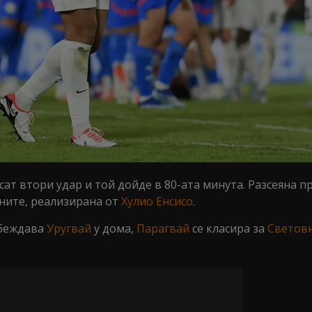
т втори удар и той дойде в 80-ата минута. Разсеяна п
ните, реализирана от
Хулио Енсисо
.
обеждава
Уругвай
у дома,
Парагвай
се класира за
Светов