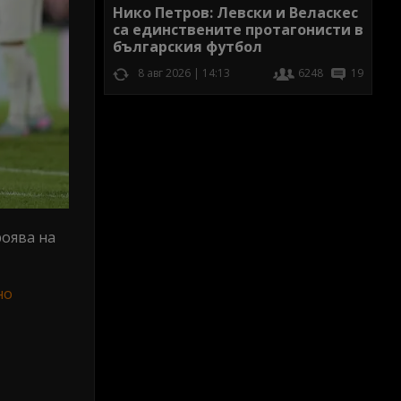
Нико Петров: Левски и Веласкес
са единствените протагонисти в
българския футбол
8 авг 2026 | 14:13
6248
19
роява на
но