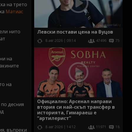
ха на трето
аха
Матиас
чели нито
Левски постави цена на Вуцов
мат
8 авг 2026 | 09:14
47496
75
ни на
макините
то на
Официално: Арсенал направи
 по десния
втория си най-скъп трансфер в
ад
историята, Гимараеш е
“артилерист”
8 авг 2026 | 14:12
11971
18
ия, въпреки