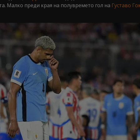
а. Малко преди края на полувремето гол на
Густаво Го