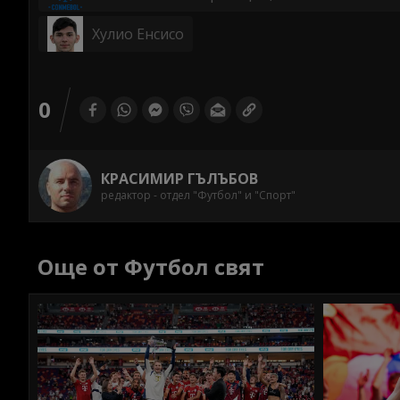
Хулио Енсисо
0
КРАСИМИР ГЪЛЪБОВ
редактор - отдел "Футбол" и "Спорт"
Още от Футбол свят