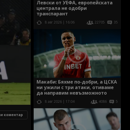
Левски от УЕФА, европейската
централа не одобри
транспарант
8 авг 2026 | 16:06
22705
35
Макаби: Бяхме по-добри, а ЦСКА
ни ужили с три атаки, отиваме
да направим невъзможното
8 авг 2026 | 17:04
4086
5
и коментар