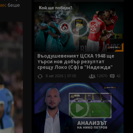
мес
беше
Въодушевеният ЦСКА 1948 ще
търси нов добър резултат
срещу Локо (Сф) в "Надежда"
8 авг 2026 | 07:05
12670
42