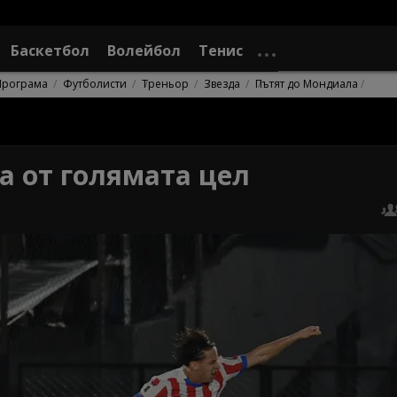
Баскетбол
Волейбол
Тенис
Програма
Футболисти
Треньор
Звезда
Пътят до Мондиала
а от голямата цел