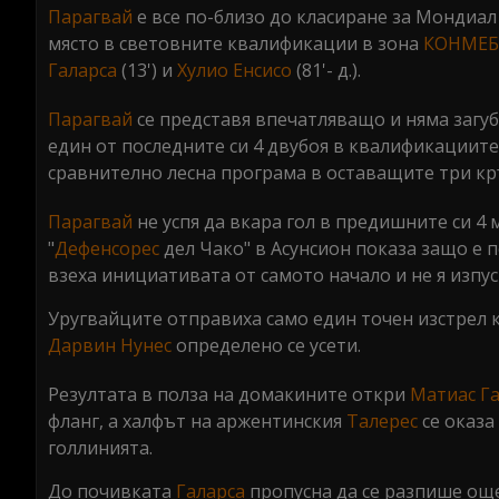
Парагвай
е все по-близо до класиране за Мондиал 
място в световните квалификации в зона
КОНМЕ
Галарса
(13') и
Хулио Енсисо
(81'- д.).
Парагвай
се представя впечатляващо и няма загуб
един от последните си 4 двубоя в квалификациите.
сравнително лесна програма в оставащите три кр
Парагвай
не успя да вкара гол в предишните си 4
"
Дефенсорес
дел Чако" в Асунсион показа защо е 
взеха инициативата от самото начало и не я изпус
Уругвайците отправиха само един точен изстрел 
Дарвин Нунес
определено се усети.
Резултата в полза на домакините откри
Матиас Г
фланг, а халфът на аржентинския
Талерес
се оказа
голлинията.
До почивката
Галарса
пропусна да се разпише ощ