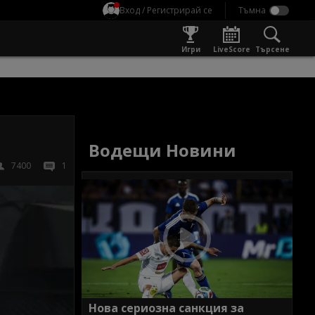
Вход / Регистрирай се
Игри
LiveScore
Търсене
Водещи Новини
7400
1
Нова сериозна санкция за