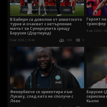
Героят на
В Байерн са доволни от азиатското
трансфер
турне и очакват с нетърпение
мачът за Суперкупата срещу
8 авг 2026 | 16
Борусия (Дортмунд)
8 авг 2026 | 16:46
636
0
Фенербахче се ориентира към
Борусия (
Лукаку, след като не сполучи с
сериозна 
Леао
Кьолн