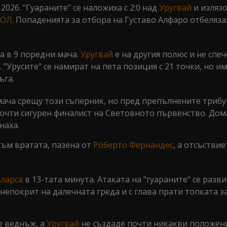
2026. "Гуараните" се наложиха с 2:0 над
Уругвай
и излязо
БОЛ
. Попаденията за отбора на Густаво Алфаро отбеляз
а в 9 поредни мача.
Уругвай
е на другия полюс и не спе
 "Урусите" се намират на пета позиция с 21 точки, но и
ъга.
 мача срещу този съперник, но пред препълнените трибу
почти сигурен финалист на Световното първенство. До
наха.
към вратата, пазена от
Роберто Фернандес
, а отсъствие
аларса
в 13-тата минута. Атаката на "гуараните" се разви
 непокрит на далечната греда и с глава прати топката з
е веднъж, а
Уругвай
не създаде почти никакви положен