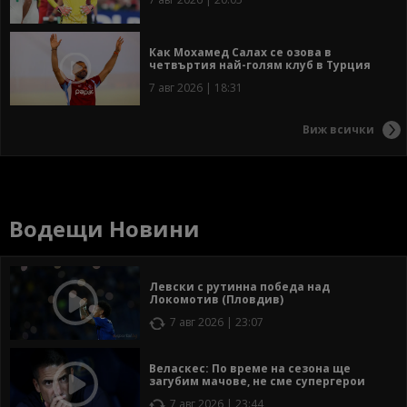
Как Мохамед Салах се озова в
четвъртия най-голям клуб в Турция
7 авг 2026 | 18:31
Виж всички
Водещи Новини
Левски с рутинна победа над
Локомотив (Пловдив)
7 авг 2026 | 23:07
Веласкес: По време на сезона ще
загубим мачове, не сме супергерои
7 авг 2026 | 23:44