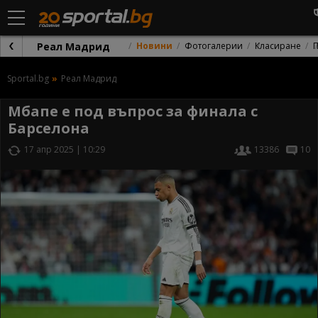
Реал Мадрид
Новини
Фотогалерии
Класиране
Sportal.bg
Реал Мадрид
Мбапе е под въпрос за финала с
Барселона
17 апр 2025 | 10:29
13386
10