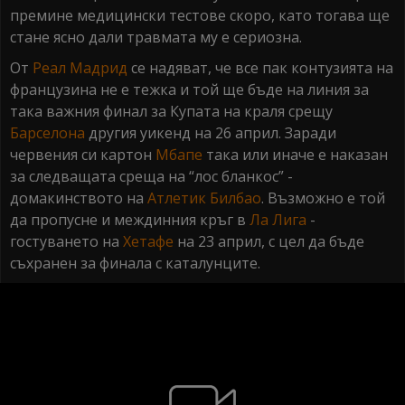
премине медицински тестове скоро, като тогава ще
стане ясно дали травмата му е сериозна.
От
Реал Мадрид
се надяват, че все пак контузията на
французина не е тежка и той ще бъде на линия за
така важния финал за Купата на краля срещу
Барселона
другия уикенд на 26 април. Заради
червения си картон
Мбапе
така или иначе е наказан
за следващата среща на “лос бланкос” -
домакинството на
Атлетик Билбао
. Възможно е той
да пропусне и междинния кръг в
Ла Лига
-
гостуването на
Хетафе
на 23 април, с цел да бъде
съхранен за финала с каталунците.