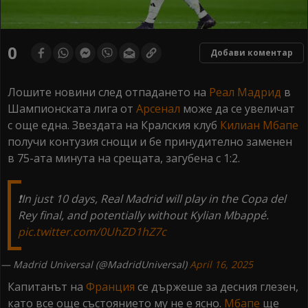
0
Добави коментар
Лошите новини след отпадането на
Реал Мадрид
в
Шампионската лига от
Арсенал
може да се увеличат
с още една. Звездата на Кралския клуб
Килиан Мбапе
получи контузия снощи и бе принудително заменен
в 75-ата минута на срещата, загубена с 1:2.
❗️In just 10 days, Real Madrid will play in the Copa del
Rey final, and potentially without Kylian Mbappé.
pic.twitter.com/0UhZD1hZ7c
— Madrid Universal (@MadridUniversal)
April 16, 2025
Капитанът на
Франция
се държеше за десния глезен,
като все още състоянието му не е ясно.
Мбапе
ще