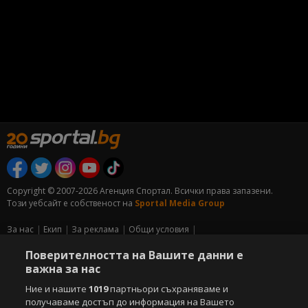
Copyright © 2007-2026 Агенция Спортал. Всички права запазени.
Този уебсайт е собственост на
Sportal Media Group
За нас
Екип
За рекламa
Общи условия
Етични правила на НСС
Лични данни
Поверителността на Вашите данни е
Управление на предпочитания
важна за нас
Съдържанието на този уеб сайт и технологиите, използвани в него, са
Ние и нашите
1019
партньори съхраняваме и
под закрила на Закона за авторското право и сродните му права.
получаваме достъп до информация на Вашето