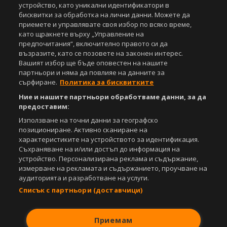
Всички статии, репортажи, интервюта и други текстови, графични и
устройство, като уникални идентификатори в
видео материали, публикувани в сайта, са собственост на Агенция
бисквитки за обработка на лични данни. Можете да
Спортал, освен ако изрично е посочено друго. Допуска се
приемете и управлявате своя избор по всяко време,
публикуване на текстови материали само след писмено съгласие на
като щракнете върху „Управление на
Агенция Спортал, посочване на източника и добавяне на линк към
предпочитания“, включително правото си да
www.sportal.bg. Използването на графични и видео материали,
възразите, като се позовете на законен интерес.
публикувани в сайта, е строго забранено. Нарушителите ще бъдат
Вашият избор ще бъде оповестен на нашите
санкционирани с цялата строгост на закона.
партньори и няма да повлияе на данните за
сърфиране.
Политика за бисквитките
Свали
БЕЗПЛАТНОТО
приложение за:
Ние и нашите партньори обработваме данни, за да
iOS
Android
предоставим:
Използване на точни данни за географско
Powered by:
позициониране. Активно сканиране на
характеристиките на устройството за идентификация.
Съхраняване на и/или достъп до информация на
устройство. Персонализирана реклама и съдържание,
измерване на рекламата и съдържанието, проучване на
аудиторията и разработване на услуги.
Списък с партньори (доставчици)
Приемам