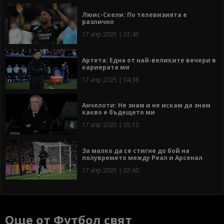
Люис-Скели: По телевизията е
различно
17 апр 2025 | 01:45
Артета: Една от най-великите вечери в
кариерата ми
17 апр 2025 | 04:38
Анчелоти: Не знам и не искам да знам
какво е бъдещето ми
17 апр 2025 | 05:10
За малко да се стигне до бой на
полувремето между Реал и Арсенал
17 апр 2025 | 07:40
Още от Футбол свят