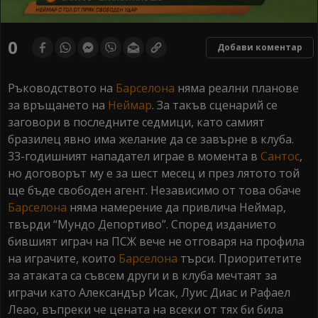
0
seconds
0
Добави коментар
of
0
seconds
Ръководството на
Барселона
няма реални планове
за връщането на
Неймар
. За такъв сценарий се
заговори в последните седмици, като самият
бразилец явно има желание да се завърне в клуба.
33-годишният нападател играе в момента в
Сантос
,
но договорът му е за шест месец и през лятото той
ще бъде свободен агент. Независимо от това обаче
Барселона
няма намерение да привлича Неймар,
твърди “Мундо Депортиво”. Според изданието
бившият играч на ПСЖ вече не отговаря на профила
на играчите, които
Барселона
търси. Приоритетите
за атаката са съвсем други и в клуба мечтаят за
играчи като Александър Исак, Луис Диас и Рафаел
Леао, въпреки че цената на всеки от тях би била