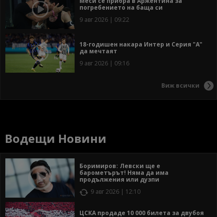
Меси се прибра в Аржентина за
погребението на баща си
9 авг 2026 | 09:22
18-годишен накара Интер и Серия "А"
да мечтаят
9 авг 2026 | 09:16
Виж всички
Водещи Новини
Боримиров: Левски ще е
барометърът! Няма да има
продължения или дузпи
9 авг 2026 | 12:10
ЦСКА продаде 10 000 билета за двубоя