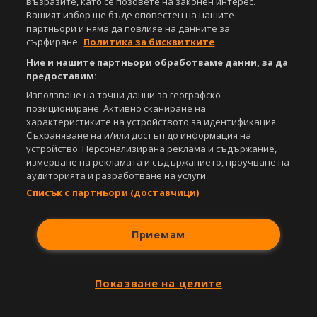
възразите, като се позовете на законен интерес.
Съдържанието на този уеб сайт и технологиите, използвани в него, са
Вашият избор ще бъде оповестен на нашите
под закрила на Закона за авторското право и сродните му права.
партньори и няма да повлияе на данните за
Всички статии, репортажи, интервюта и други текстови, графични и
сърфиране.
Политика за бисквитките
видео материали, публикувани в сайта, са собственост на Агенция
Спортал, освен ако изрично е посочено друго. Допуска се
Ние и нашите партньори обработваме данни, за да
публикуване на текстови материали само след писмено съгласие на
предоставим:
Агенция Спортал, посочване на източника и добавяне на линк към
Използване на точни данни за географско
www.sportal.bg. Използването на графични и видео материали,
позициониране. Активно сканиране на
публикувани в сайта, е строго забранено. Нарушителите ще бъдат
санкционирани с цялата строгост на закона.
характеристиките на устройството за идентификация.
Съхраняване на и/или достъп до информация на
Свали
устройство. Персонализирана реклама и съдържание,
БЕЗПЛАТНОТО
приложение за:
измерване на рекламата и съдържанието, проучване на
аудиторията и разработване на услуги.
iOS
Android
Списък с партньори (доставчици)
Powered by:
Приемам
Показване на целите