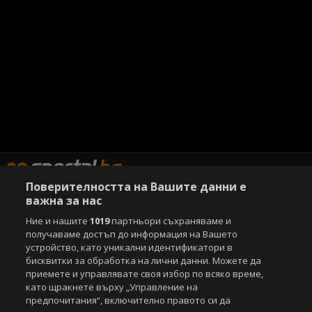
Поверителността на Вашите данни е
важна за нас
Ние и нашите
1019
партньори съхраняваме и
Copyright © 2007-2026 Агенция Спортал. Всички права запазени.
Този уебсайт е собственост на
получаваме достъп до информация на Вашето
Sportal Media Group
устройство, като уникални идентификатори в
За нас
бисквитки за обработка на лични данни. Можете да
Екип
За рекламa
Общи условия
приемете и управлявате своя избор по всяко време,
Етични правила на НСС
Лични данни
като щракнете върху „Управление на
Управление на предпочитания
предпочитания“, включително правото си да