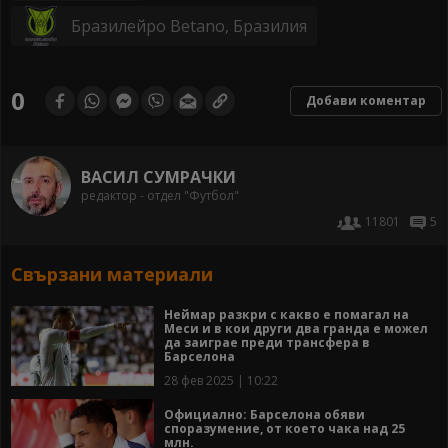
Бразилейро Betano, Бразилия
0
Добави коментар
ВАСИЛ СУМРАЧКИ
редактор - отдел "Футбол"
11801
5
Свързани материали
Неймар разкри с какво е помагал на
Меси и в кои други два гранда е можел
да заиграе преди трансфера в
Барселона
28 фев 2025 | 10:22
Официално: Барселона обяви
споразумение, от което чака над 25
млн.