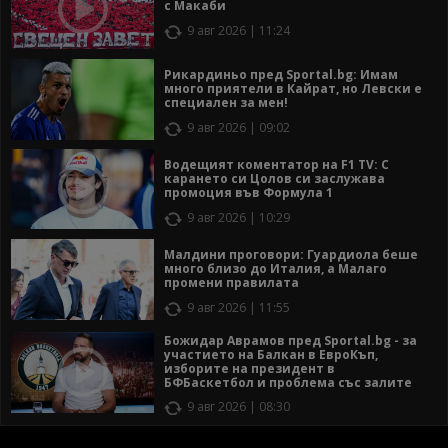
с Макаби
9 авг 2026 | 11:24
Рикардиньо пред Sportal.bg: Имам
много приятели в Кайрат, но Левски е
специален за мен!
9 авг 2026 | 09:02
Водещият коментатор на F1 TV: С
карането си Цолов си заслужава
промоция във Формула 1
9 авг 2026 | 10:29
Малдини проговори: Гуардиола беше
много близо до Италия, а Малаго
промени правилата
9 авг 2026 | 11:55
Божидар Аврамов пред Sportal.bg - за
участието на Балкан в ЕвроКъп,
изборите на президент в
БФБаскетбол и проблема със залите
9 авг 2026 | 08:30