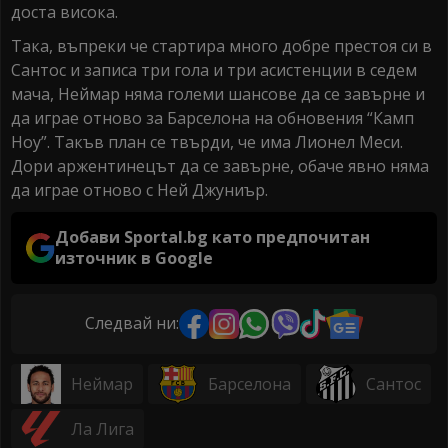
доста висока.
Така, въпреки че стартира много добре престоя си в
Сантос и записа три гола и три асистенции в седем
мача, Неймар няма големи шансове да се завърне и
да играе отново за Барселона на обновения “Камп
Ноу”. Такъв план се твърди, че има Лионел Меси.
Дори аржентинецът да се завърне, обаче явно няма
да играе отново с Ней Джуниър.
Добави Sportal.bg като предпочитан
източник в Google
Следвай ни:
Неймар
Барселона
Сантос
Ла Лига