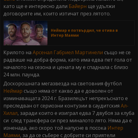
като ще е интересно дали
Байерн
ще удължи
договорите им, които изтичат през лятото.
Неймар е потвърдил, че отива в
Интер Маями
Крилото на
Арсенал
Габриел Мартинели
също не се
радваше на добра форма, като има едва пет гола от
началото на сезона и цената му е спаднала с близо
24 млн. паунда.
Доскорошната мегазвезда на световния футбол
Неймар
също няма от какво да е доволен от
изминаващата 2024 г. Бразилецът непрекъснато е
преследван от сериозни контузии в саудитския
Ал-
Хилал
, заради които е изиграл едва 7 двубоя за клуба
си след трансфера си през миналото лято. Няма да е
изненада, ако скоро той напусне в посока
Интер
Маями
, за да се събере с добрите си приятели