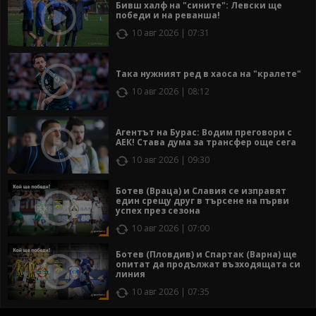
Бивш халф на "сините": Левски ще
победи и на реванша!
10 авг 2026 | 07:31
Така нужният ред в хаоса на "кралете"
10 авг 2026 | 08:12
Агентът на Бурас: Водим преговори с
АЕК! Става дума за трансфер още сега
10 авг 2026 | 09:30
Ботев (Враца) и Славия се изправят
един срещу друг в търсене на първи
успех през сезона
10 авг 2026 | 07:00
Ботев (Пловдив) и Спартак (Варна) ще
опитат да продължат възходящата си
линия
10 авг 2026 | 07:35