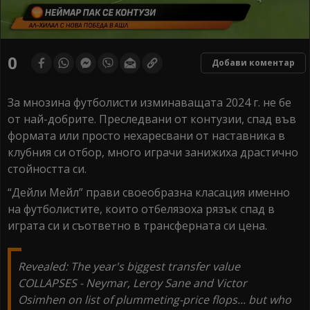
0
seconds
0
Добави коментар
of
0
seconds
За мнозина футболисти изминаващата 2024 г. не бе
от най-добрите. Преследвани от контузии, спад във
формата или просто нехаресвани от наставника в
клубния си отбор, много играчи занижиха драстично
стойността си.
“Дейли Мейл” прави своеобразна класация именно
на футболистите, които отбелязоха рязък спад в
играта си и съответно в трансферната си цена.
Revealed: The year's biggest transfer value
COLLAPSES - Neymar, Leroy Sane and Victor
Osimhen on list of plummeting-price flops... but who