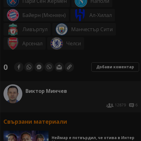
Пари Сен Жермен
Наполи
Байерн (Мюнхен)
Ал-Хилал
Ливърпул
Манчестър Сити
Арсенал
Челси
0
Добави коментар
Виктор Минчев
12879
6
Свързани материали
Неймар е потвърдил, че отива в Интер