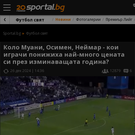
Футбол свят
Новини
Фотогалерии
Премиър Лийг
Sportal.bg
Футбол свят
Коло Муани, Осимен, Неймар - кои
играчи понижиха най-много цената
си през изминаващата година?
26 дек 2024 | 14:36
12879
6