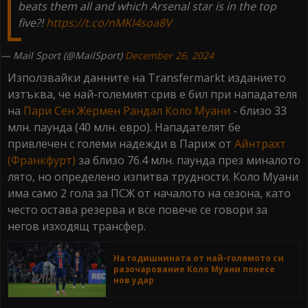
beats them all and which Arsenal star is in the top
five?!
https://t.co/nMKI4soa8V
— Mail Sport (@MailSport)
December 26, 2024
Използвайки данните на Transfermarkt изданието
изтъква, че най-големият срив е бил при нападателя
на
Пари Сен Жермен
Рандал Коло Муани
- близо 33
млн. паунда (40 млн. евро). Нападателят бе
привлечен с големи надежди в Париж от
Айнтрахт
(Франкфурт)
за близо 76.4 млн. паунда през миналото
лято, но определено изпитва трудности. Коло Муани
има само 2 гола за ПСЖ от началото на сезона, като
често остава резерва и все повече се говори за
негов изходящ трансфер.
На годишнината от най-голямото си
разочарование Коло Муани понесе
нов удар