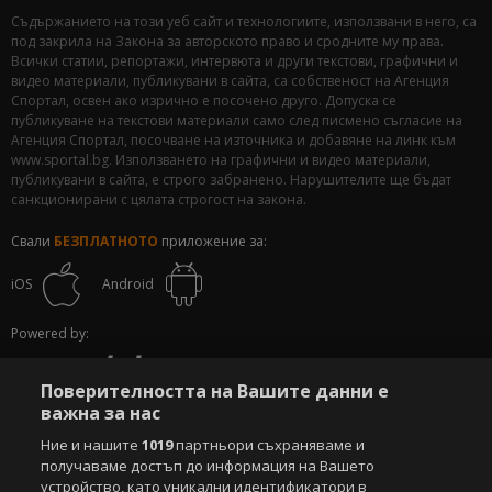
Съдържанието на този уеб сайт и технологиите, използвани в него, са
под закрила на Закона за авторското право и сродните му права.
Всички статии, репортажи, интервюта и други текстови, графични и
видео материали, публикувани в сайта, са собственост на Агенция
Спортал, освен ако изрично е посочено друго. Допуска се
публикуване на текстови материали само след писмено съгласие на
Агенция Спортал, посочване на източника и добавяне на линк към
www.sportal.bg. Използването на графични и видео материали,
публикувани в сайта, е строго забранено. Нарушителите ще бъдат
санкционирани с цялата строгост на закона.
Свали
БЕЗПЛАТНОТО
приложение за:
iOS
Android
Powered by:
Поверителността на Вашите данни е
важна за нас
Ние и нашите
1019
партньори съхраняваме и
получаваме достъп до информация на Вашето
устройство, като уникални идентификатори в