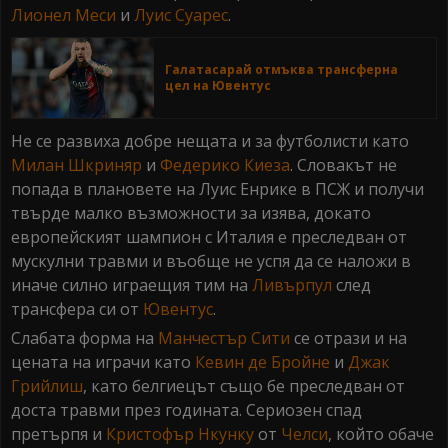
Лионел Меси
и
Луис Суарес
.
Галатасарай отмъква трансферна
цел на Ювентус
Не се развиха добре нещата и за футболисти като
Милан Шкриняр
и
Федерико Киеза
. Словакът не
попада в плановете на Луис Енрике в ПСЖ и получи
твърде малко възможности за изява, докато
европейският шампион с Италия е преследван от
мускулни травми и въобще не успя да се наложи в
иначе силно играещия тим на
Ливърпул
след
трансфера си от
Ювентус
.
Слабата форма на
Манчестър Сити
се отрази и на
цената на играчи като
Кевин де Бройне
и
Джак
Грийлиш
, като белгиецът също бе преследван от
доста травми през годината. Сериозен спад
претърпя и
Кристофър Нкунку
от
Челси
, който обаче