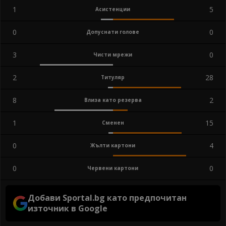
1
5
Асистенции
0
0
Допуснати голове
3
0
Чисти мрежи
2
28
Титуляр
8
2
Влиза като резерва
1
15
Сменен
0
4
Жълти картони
0
0
Червени картони
Добави Sportal.bg като предпочитан
източник в Google