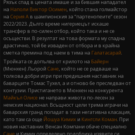
Рязък спад в цената имаше и за бившия нападател
на
Наполи
Виктор Осимен
, който стана голмайстор
на
Серия А
в шампионския за “партенопеите” сезон
2022/2023. Дълго време нигериецът искаше
трансфер в по-силен отбор, който така и не се
осъществи. В резултат на това формата му спадна
драстично, той бе изваден от отбора и в крайна
сметка премина под наем в тима на
Галатасарай
.
Тройката се допълва от крилото на
Байерн
(Мюнхен) Льорой
Сане
, който не се радваше на
толкова добри игри при предишния наставник на
баварците Томас Тухел, а и отново бе преследван от
контузии. Пристигането в Мюнхен на конкурента
Майкъл Олисе
не направи живота по-лесен за
немския национал. Всъщност цели трима играчи на
баварския гранд попадат в тази негативна класация,
като там са още
Йошуа Кимих
и
Кингсли Коман
. При
новия наставник Венсан Компани обаче специално
Сане
и Кимих определено подобриха изявите си,