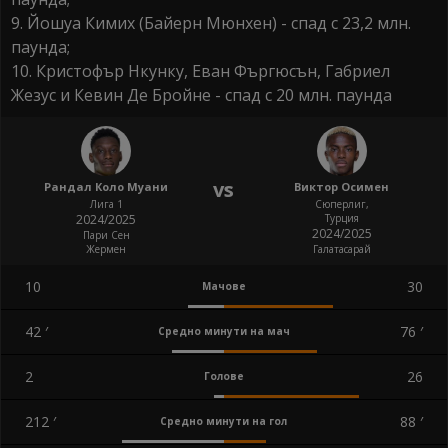
9. Йошуа Кимих (Байерн Мюнхен) - спад с 23,2 млн.
паунда;
10. Кристофър Нкунку, Еван Фъргюсън, Габриел
Жезус и Кевин Де Бройне - спад с 20 млн. паунда
vs
Рандал Коло Муани
Виктор Осимен
Лига 1
Сюперлиг,
2024/2025
Турция
2024/2025
Пари Сен
Жермен
Галатасарай
10
30
Мачове
42
′
76
′
Средно минути на мач
2
26
Голове
212
′
88
′
Средно минути на гол