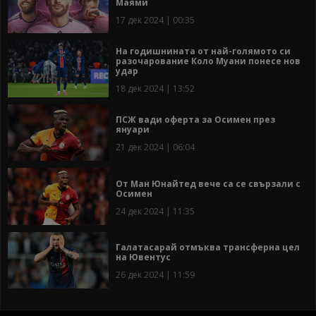
Маями
17 дек 2024 | 00:35
На годишнината от най-голямото си
разочарование Коло Муани понесе нов
удар
18 дек 2024 | 13:52
ПСЖ вади оферта за Осимен през
януари
21 дек 2024 | 06:04
От Ман Юнайтед вече са се свързали с
Осимен
24 дек 2024 | 11:35
Галатасарай отмъква трансферна цел
на Ювентус
26 дек 2024 | 11:59