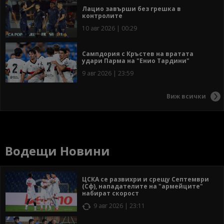
Лацио завърши без грешка в
контролите
10 авг 2026 | 00:29
Сампдория с Кръстев на вратата
удари Парма на "Енио Тардини"
9 авг 2026 | 23:59
Виж всички
Водещи Новини
ЦСКА се развихри и срещу Септември
(Сф), нападателите на "армейците"
набират скорост
9 авг 2026 | 23:11