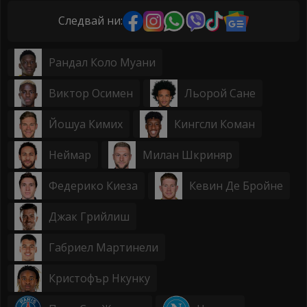
Следвай ни:
Рандал Коло Муани
Виктор Осимен
Льорой Сане
Йошуа Кимих
Кингсли Коман
Неймар
Милан Шкриняр
Федерико Киеза
Кевин Де Бройне
Джак Грийлиш
Габриел Мартинели
Кристофър Нкунку