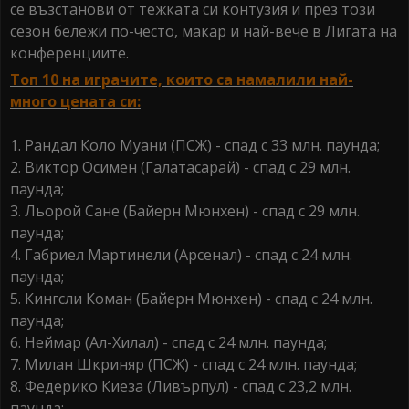
се възстанови от тежката си контузия и през този
сезон бележи по-често, макар и най-вече в Лигата на
конференциите.
Топ 10 на играчите, които са намалили най-
много цената си:
1. Рандал Коло Муани (ПСЖ) - спад с 33 млн. паунда;
2. Виктор Осимен (Галатасарай) - спад с 29 млн.
паунда;
3. Льорой Сане (Байерн Мюнхен) - спад с 29 млн.
паунда;
4. Габриел Мартинели (Арсенал) - спад с 24 млн.
паунда;
5. Кингсли Коман (Байерн Мюнхен) - спад с 24 млн.
паунда;
6. Неймар (Ал-Хилал) - спад с 24 млн. паунда;
7. Милан Шкриняр (ПСЖ) - спад с 24 млн. паунда;
8. Федерико Киеза (Ливърпул) - спад с 23,2 млн.
паунда;