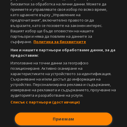
бисквитки за обработка на лични данни. Можете да
приемете и управлявате своя избор по всяко време,
като щракнете върху „Управление на
предпочитания“, включително правото си да
възразите, като се позовете на законен интерес.
Вашият избор ще бъде оповестен на нашите
партньори и няма да повлияе на данните за
сърфиране.
Политика за бисквитките
Ние и нашите партньори обработваме данни, за да
предоставим:
Използване на точни данни за географско
позициониране. Активно сканиране на
характеристиките на устройството за идентификация.
Съхраняване на и/или достъп до информация на
устройство. Персонализирана реклама и съдържание,
измерване на рекламата и съдържанието, проучване на
аудиторията и разработване на услуги.
Списък с партньори (доставчици)
Приемам