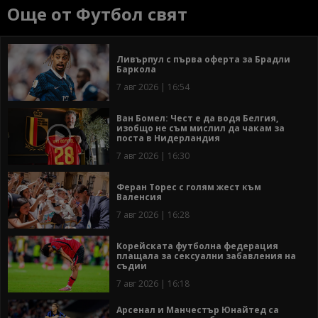
Още от Футбол свят
Ливърпул с първа оферта за Брадли
Баркола
7 авг 2026 | 16:54
Ван Бомел: Чест е да водя Белгия,
изобщо не съм мислил да чакам за
поста в Нидерландия
7 авг 2026 | 16:30
Феран Торес с голям жест към
Валенсия
7 авг 2026 | 16:28
Корейската футболна федерация
плащала за сексуални забавления на
съдии
7 авг 2026 | 16:18
Арсенал и Манчестър Юнайтед са