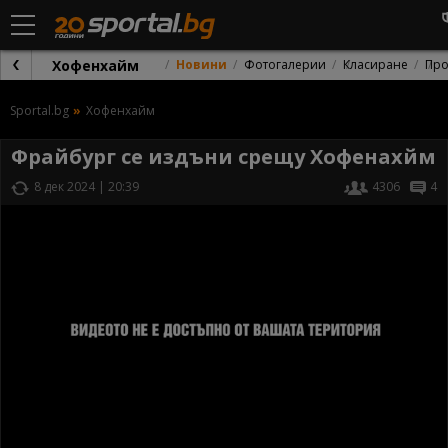
Хофенхайм
Новини
Фотогалерии
Класиране
Про
Sportal.bg
Хофенхайм
Фрайбург се издъни срещу Хофенахйм
8 дек 2024 | 20:39
4306
4