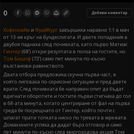
0
seconds
0
Добави коментар
of
0
seconds
Хофенхайм
и
Фрайбург
завършиха наравно 1:1 в мач
от 13-ия кръг на Бундеслигата. И двете попадения в
двубоя паднаха след почивката, като първо Матиас
Гинтер
(68’) откри резултата в полза на гостите, но
Том Бишоф
(73’) само пет минути по-късно
възстанови равенството.
Двата отбора предложиха скучна първа част, в
която липсваха по-сериозни ситуации и пред двете
врати. След почивката бе направен опит да бъдат
вдигнати оборотите и гостите първи стигнаха до гол
в 68-ата минута, когато центриране от фал на първа
греда бе посрещнато от Гинтер, който почти с
шпагат прати топката ниско по тревата в мрежата.
Домакините успяха да дадат бърз отговор и само
пет минути по-късно след многоходова акция Том