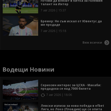
готови да влязат в битка за големия
талант на Интер
7 авг 2026 | 15:37
Бремер: Не съм искал от Ювентус да
ме продаде
7 авг 2026 | 15:18
Виж всички
Водещи Новини
Сериозен интерес за ЦСКА - Макаби:
продадоха се над 7000 билета
7 авг 2026 | 18:06
Левски излиза за нова победа в efbet
Лига, но Локо (Пловдив) ще се опита