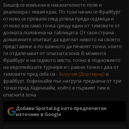
Бишоф се измъкна в наказателното поле и
реализира с левия крак. По този начин се Фрайбург
отново се провали след успеха преди седмица и
отново взе само точка срещу един от тимовете от
долната половина на таблицата. От своя страна
домакините опитват да вдигнат нивото на своето
представяне и по-важното да печелят точки, които
ги отдалечават от опасната зона. В момента
Фрайбург е на седмото място, точно в подножието
на европейските турнири и с равни точки с два от
тимовете пред себе си -
Борусия (Дортмунд)
и
фрайбург. Хофенхайм пък натрупа преднина от три
точки пред Хаденхайм, който е първият тим в
опасната зона.
Добави Sportal.bg като предпочитан
източник в Google