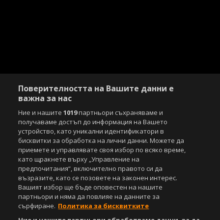
Поверителността на Вашите данни е
важна за нас
Ние и нашите
1019
партньори съхраняваме и
получаваме достъп до информация на Вашето
устройство, като уникални идентификатори в
бисквитки за обработка на лични данни. Можете да
приемете и управлявате своя избор по всяко време,
Copyright © 2007-2026 Агенция Спортал. Всички права запазени.
като щракнете върху „Управление на
Този уебсайт е собственост на
Sportal Media Group
предпочитания“, включително правото си да
възразите, като се позовете на законен интерес.
За нас
Екип
За рекламa
Общи условия
Вашият избор ще бъде оповестен на нашите
Етични правила на НСС
Лични данни
партньори и няма да повлияе на данните за
Управление на предпочитания
сърфиране.
Политика за бисквитките
Съдържанието на този уеб сайт и технологиите, използвани в него, са