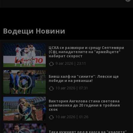
Водещи Новини
ЦСКА се развихри и срещу Септември
(Сф), нападателите на "армейците"
набират скорост
9 авг 2026 | 23:11
Бивш халф на "сините": Левски ще
победи и на реванша!
10 авг 2026 | 07:31
Виктория Ангелова стана световна
шампионка до 20 години в тройния
скок
10 авг 2026 | 01:26
Така нужният ред в хаоса на "кралете"