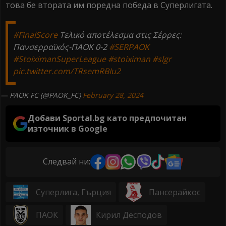
това бе втората им поредна победа в Суперлигата.
#FinalScore
Τελικό αποτέλεσμα στις Σέρρες:
Πανσερραϊκός-ΠΑΟΚ 0-2
#SERPAOK
#StoiximanSuperLeague
#stoiximan
#slgr
pic.twitter.com/TRsemRBIu2
— PAOK FC (@PAOK_FC)
February 28, 2024
Добави Sportal.bg като предпочитан
източник в Google
Следвай ни:
Суперлига, Гърция
Пансерайкос
ПАОК
Кирил Десподов