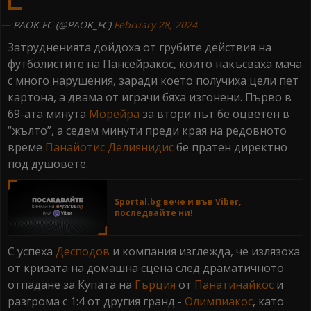
— PAOK FC (@PAOK_FC)
February 28, 2024
Затрудненията дойдоха от грубите действия на
футболистите на Пансейракос, които накъсваха мача
с много нарушения, заради което получиха цели пет
картона, а двама от играчи бяха изгонени. Първо в
69-ата минута
Морейра
за втори път бе оцветен в
“жълто”, а седем минути преди края на редовното
време
Панайотис Делиянидис
бе пратен директно
под душовете.
Sportal.bg вече и във Viber,
последвайте ни!
С успеха
Десподов
и компания изглежда, че излязоха
от кризата на домашна сцена след драматичното
отпадане за Купата на
Гърция
от
Панатинайкос
и
разгрома с 1:4 от другия гранд -
Олимпиакос
, като