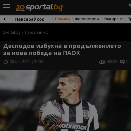
Пансерайкос
Новини
Фотогалерии
Класиране
П
Sportal.bg
Пансерайкос
Десподов избухна в продължението
за нова победа на ПАОК
28 фев 2024 | 21:52
48355
2