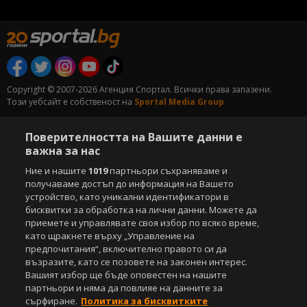
Copyright © 2007-2026 Агенция Спортал. Всички права запазени.
Този уебсайт е собственост на
Sportal Media Group
За нас
Екип
За рекламa
Общи условия
Поверителността на Вашите данни е
Етични правила на НСС
Лични данни
важна за нас
Управление на предпочитания
Ние и нашите
1019
партньори съхраняваме и
получаваме достъп до информация на Вашето
Съдържанието на този уеб сайт и технологиите, използвани в него, са
устройство, като уникални идентификатори в
под закрила на Закона за авторското право и сродните му права.
бисквитки за обработка на лични данни. Можете да
Всички статии, репортажи, интервюта и други текстови, графични и
видео материали, публикувани в сайта, са собственост на Агенция
приемете и управлявате своя избор по всяко време,
Спортал, освен ако изрично е посочено друго. Допуска се
като щракнете върху „Управление на
публикуване на текстови материали само след писмено съгласие на
предпочитания“, включително правото си да
Агенция Спортал, посочване на източника и добавяне на линк към
възразите, като се позовете на законен интерес.
www.sportal.bg. Използването на графични и видео материали,
Вашият избор ще бъде оповестен на нашите
публикувани в сайта, е строго забранено. Нарушителите ще бъдат
партньори и няма да повлияе на данните за
санкционирани с цялата строгост на закона.
сърфиране.
Политика за бисквитките