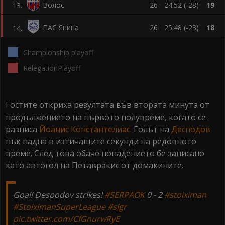
Волос
26
24:52 (-28)
19
13
.
ПАС Янина
26
25:48 (-23)
18
14
.
Championship playoff
RelegationPlayoff
Гостите откриха резултата във втората минута от
продължението на първото полувреме, когато се
разписа
Йоанис Константелиас
. Голът на
Десподов
пък падна в изтичащите секунди на редовното
време. След това обаче попадението бе записано
като автогол на Петавракис от домакините.
Goal! Despodov strikes!
#SERPAOK
0 - 2
#stoiximan
#StoiximanSuperLeague
#slgr
pic.twitter.com/CfGnurwRyE