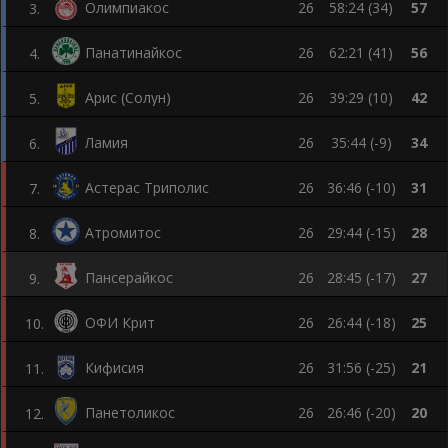
Олимпиакос
26
58:24 (34)
57
3
.
Панатинайкос
26
62:21 (41)
56
4
.
Арис (Солун)
26
39:29 (10)
42
5
.
Ламия
26
35:44 (-9)
34
6
.
Астерас Триполис
26
36:46 (-10)
31
7
.
Атромитос
26
29:44 (-15)
28
8
.
Пансерайкос
26
28:45 (-17)
27
9
.
ОФИ Крит
26
26:44 (-18)
25
10
.
Кифисия
26
31:56 (-25)
21
11
.
Панетоликос
26
26:46 (-20)
20
12
.