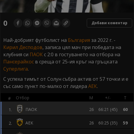
0
Добави коментар
Най-добрият футболист на
България
за 2022 г. -
Кирил Десподов
, записа цял мач при победата на
клубния си
ПАОК
с 2:0 в гостуването на отбора на
Пансерайкос
в среща от 25-ия кръг на гръцката
Суперлига
.
С успеха тимът от Солун събра актив от 57 точки и е
със само пункт по-малко от лидера
АЕК
.
Отбор
М
+/-
Т
#
ПАОК
26
66:21 (45)
60
1
.
АЕК
26
60:25 (35)
59
2
.