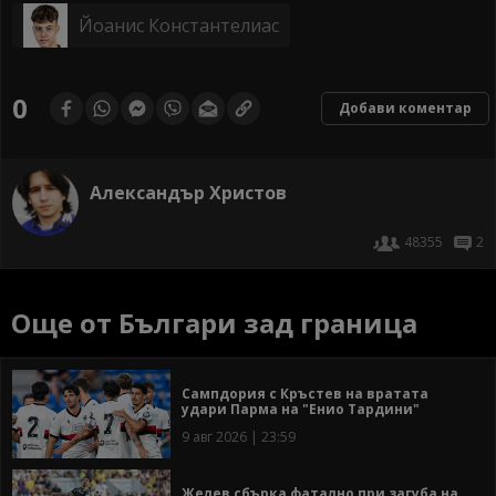
Йоанис Константелиас
0
Добави коментар
Александър Христов
48355
2
Още от Българи зад граница
Сампдория с Кръстев на вратата
удари Парма на "Енио Тардини"
9 авг 2026 | 23:59
Желев сбърка фатално при загуба на