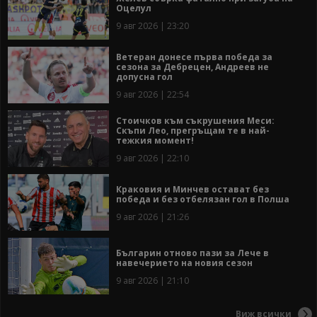
Оцелул
9 авг 2026 | 23:20
Ветеран донесе първа победа за
сезона за Дебрецен, Андреев не
допусна гол
9 авг 2026 | 22:54
Стоичков към съкрушения Меси:
Скъпи Лео, прегръщам те в най-
тежкия момент!
9 авг 2026 | 22:10
Краковия и Минчев остават без
победа и без отбелязан гол в Полша
9 авг 2026 | 21:26
Българин отново пази за Лече в
навечерието на новия сезон
9 авг 2026 | 21:10
Виж всички