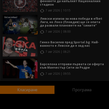
феновете да напълнят Националния
стадион
7 авг 2026 | 10:15
Левски излиза за нова победа в efbet
Лига, но Локо (Пловдив) ще се опита
да развали плановете на "сините"
7 авг 2026 | 08:00
Гинко Василев пред Sportal.bg: Най-
важното е Левски да е зад нас
7 авг 2026 | 08:21
Барселона отправи първата си оферта
към Манчестър Сити за Родри
7 авг 2026 | 09:55
Класиране
Програма