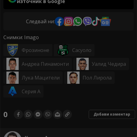
източник в Google
Следвай ни:
Снимки: Imago
Фрозиноне
Сасуоло
Андреа Пинамонти
Уалид Чедира
Лука Мацители
Пол Лирола
Серия А
0
Добави коментар