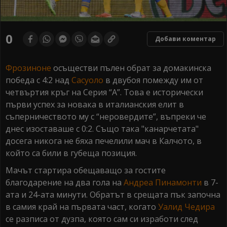
0
Добави коментар
Фрозиноне
осъществи пълен обрат за домакинска
победа с 4:2 над
Сасуоло
в двубоя помежду им от
четвъртия кръг на Серия “А”. Това е исторически
първи успех за новака в италианския елит в
съперничеството му с “неровердите”, въпреки че
днес изоставаше с 0:2. Също така "канарчетата"
досега никога не бяха печелили мач в Калчото, в
който са били в губеща позиция.
Мачът стартира обещаващо за гостите
благодарение на два гола на
Андреа Пинамонти
в 7-
ата и 24-ата минути. Обратът в срещата пък започна
в самия край на първата част, когато
Уалид Чедира
се разписа от дузпа, която сам си изработи след