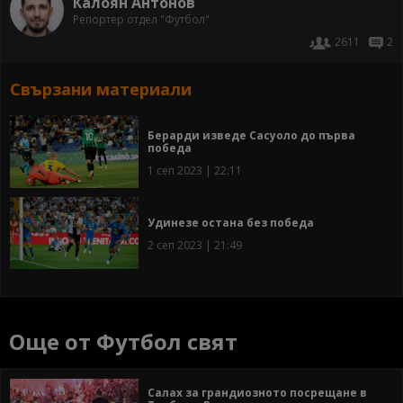
Калоян Антонов
Репортер отдел "Футбол"
2611
2
Свързани материали
Берарди изведе Сасуоло до първа
победа
1 сеп 2023 | 22:11
Удинезе остана без победа
2 сеп 2023 | 21:49
Още от Футбол свят
Салах за грандиозното посрещане в