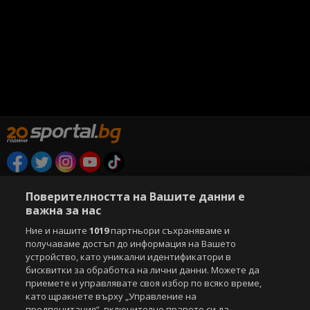
Copyright © 2007-2026 Агенция Спортал. Всички права запазени.
Поверителността на Вашите данни е
Този уебсайт е собственост на
Sportal Media Group
важна за нас
За нас
Екип
За рекламa
Общи условия
Ние и нашите
1019
партньори съхраняваме и
Етични правила на НСС
Лични данни
получаваме достъп до информация на Вашето
Управление на предпочитания
устройство, като уникални идентификатори в
бисквитки за обработка на лични данни. Можете да
Съдържанието на този уеб сайт и технологиите, използвани в него, са
приемете и управлявате своя избор по всяко време,
под закрила на Закона за авторското право и сродните му права.
като щракнете върху „Управление на
Всички статии, репортажи, интервюта и други текстови, графични и
предпочитания“, включително правото си да