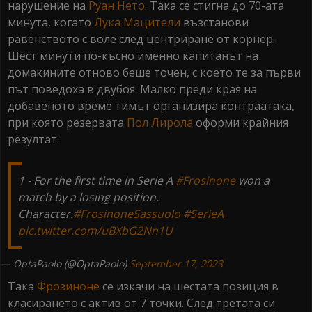
нарушение на
Руан Нето
. Така се стигна до 70-ата
минута, когато
Лука Мацители
възстанови
равенството с воле след центриране от корнер.
Шест минути по-късно именно капитанът на
домакините отново беше точен, с което те за първи
път поведоха в двубоя. Малко преди края на
добавеното време тимът организира контраатака,
при която резервата
Пол Лирола
оформи крайния
резултат.
1 - For the first time in Serie A
#Frosinone
won a
match by a losing position.
Character.
#FrosinoneSassuolo
#SerieA
pic.twitter.com/uBXbG2Nn1U
— OptaPaolo (@OptaPaolo)
September 17, 2023
Така
Фрозиноне
се изкачи на шестата позиция в
класирането с актив от 7 точки. След третата си