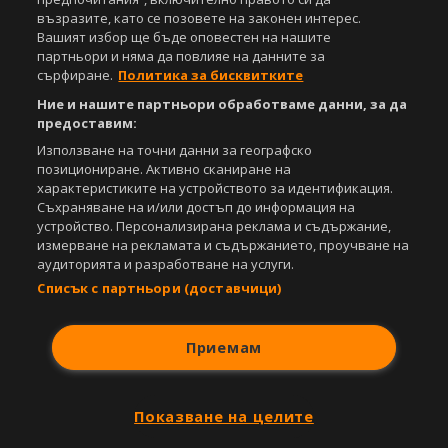
видео материали, публикувани в сайта, са собственост на Агенция
възразите, като се позовете на законен интерес.
Спортал, освен ако изрично е посочено друго. Допуска се
Вашият избор ще бъде оповестен на нашите
публикуване на текстови материали само след писмено съгласие на
партньори и няма да повлияе на данните за
Агенция Спортал, посочване на източника и добавяне на линк към
сърфиране.
Политика за бисквитките
www.sportal.bg. Използването на графични и видео материали,
публикувани в сайта, е строго забранено. Нарушителите ще бъдат
Ние и нашите партньори обработваме данни, за да
санкционирани с цялата строгост на закона.
предоставим:
Използване на точни данни за географско
Свали
БЕЗПЛАТНОТО
приложение за:
позициониране. Активно сканиране на
характеристиките на устройството за идентификация.
iOS
Android
Съхраняване на и/или достъп до информация на
устройство. Персонализирана реклама и съдържание,
Powered by:
измерване на рекламата и съдържанието, проучване на
аудиторията и разработване на услуги.
Списък с партньори (доставчици)
Приемам
Показване на целите