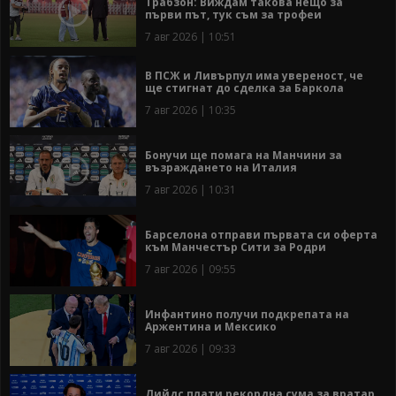
Трабзон: Виждам такова нещо за
първи път, тук съм за трофеи
7 авг 2026 | 10:51
В ПСЖ и Ливърпул има увереност, че
ще стигнат до сделка за Баркола
7 авг 2026 | 10:35
Бонучи ще помага на Манчини за
възраждането на Италия
7 авг 2026 | 10:31
Барселона отправи първата си оферта
към Манчестър Сити за Родри
7 авг 2026 | 09:55
Инфантино получи подкрепата на
Аржентина и Мексико
7 авг 2026 | 09:33
Лийдс плати рекордна сума за вратар