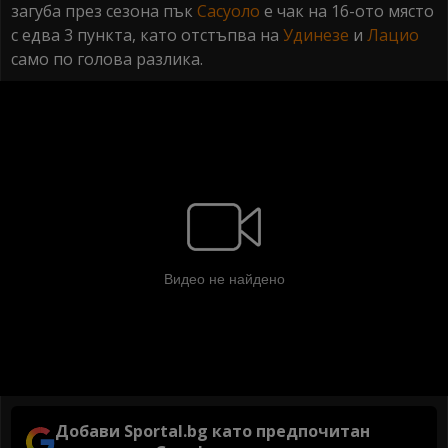
загуба през сезона пък
Сасуоло
е чак на 16-ото място
с едва 3 пункта, като отстъпва на
Удинезе
и
Лацио
само по голова разлика.
Добави Sportal.bg като предпочитан