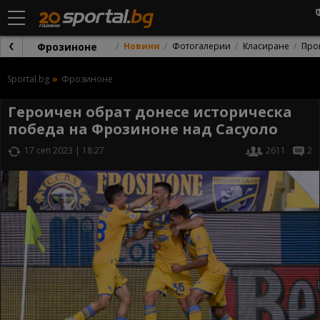
Фрозиноне
Новини
Фотогалерии
Класиране
Про
Sportal.bg
Фрозиноне
Героичен обрат донесе историческа
победа на Фрозиноне над Сасуоло
17 сеп 2023 | 18:27
2611
2