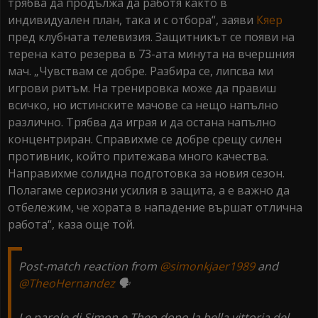
трябва да продължа да работя както в
индивидуален план, така и с отбора“, заяви
Кяер
пред клубната телевизия. Защитникът се появи на
терена като резерва в 73-ата минута на вчершния
мач. „Чувствам се добре. Разбира се, липсва ми
игрови ритъм. На тренировка може да правиш
всичко, но истинските мачове са нещо напълно
различно. Трябва да играя и да остана напълно
концентриран. Справихме се добре срещу силен
противник, който притежава много качества.
Направихме солидна подготовка за новия сезон.
Полагаме сериозни усилия в защита, а е важно да
отбележим, че хората в нападение вършат отлична
работа“, каза още той.
Post-match reaction from
@simonkjaer1989
and
@TheoHernandez
🗣️
Le parole di Simon e Theo dopo la bella vittoria del