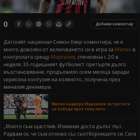
0
Добави коментар
Датският национал Симон Кяер коментира, че е
много доволен от включването си в игра за
Милан
в
контролата срещу
Марсилия
, спечелена с 2:0 в
неделя. 33-годишният футболист претърпя дълго
възстановяване, продължило осем месеца заради
сериозна контузия на коляното, получена през
миналия декември.
Милан надигра Марсилия за третата
си победа през това лято
„Много съм щастлив. Изминах доста дълъг път.
Радвам се, че съм отново със съотборниците си. Сега