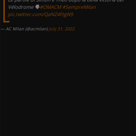
Vélodrome 🗣️
#OMACM
#SempreMilan
pic.twitter.com/QaNZ4FtgN9
— AC Milan (@acmilan)
July 31, 2022