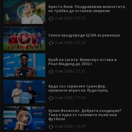
Христо Янев: Поздравявам момчетата,
но трябва да останем смирени
6 авг 2026 | 21:12
Сенси предупреди ЦСКА за реванша
6 авг 2026 | 21:23
Край на сагата: Винисиус остава в
Реал Мадрид до 2032 г.
6 авг 2026 | 21:21
Арда със сериозен трансфер,
привлече играч на Лудогорец
6 авг 2026 | 17:33
Хулио Веласкес: Добрата кондиция?
Това е една от големите лъжи във
футбола
6 авг 2026 | 13:47