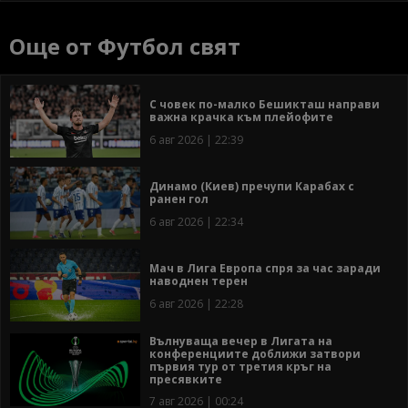
Още от Футбол свят
С човек по-малко Бешикташ направи
важна крачка към плейофите
6 авг 2026 | 22:39
Динамо (Киев) пречупи Карабах с
ранен гол
6 авг 2026 | 22:34
Мач в Лига Европа спря за час заради
наводнен терен
6 авг 2026 | 22:28
Вълнуваща вечер в Лигата на
конференциите доближи затвори
първия тур от третия кръг на
пресявките
7 авг 2026 | 00:24