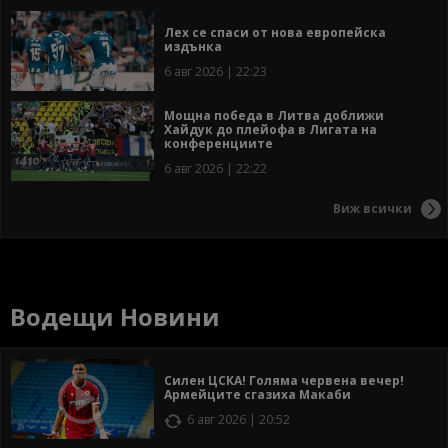
Лех се спаси от нова европейска
издънка
6 авг 2026 | 22:23
Мощна победа в Литва доближи
Хайдук до плейофа в Лигата на
конференциите
6 авг 2026 | 22:22
Виж всички
Водещи Новини
Силен ЦСКА! Голяма червена вечер!
Армейците сгазиха Макаби
6 авг 2026 | 20:52