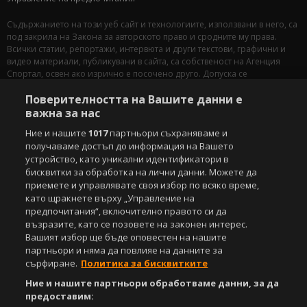
Съдържанието на този уеб сайт и технологиите, използвани в него, са
под закрила на Закона за авторското право и сродните му права.
Всички статии, репортажи, интервюта и други текстови, графични и
видео материали, публикувани в сайта, са собственост на Агенция
Спортал, освен ако изрично е посочено друго. Допуска се
публикуване на текстови материали само след писмено съгласие на
Поверителността на Вашите данни е
Агенция Спортал, посочване на източника и добавяне на линк към
www.sportal.bg. Използването на графични и видео материали,
важна за нас
публикувани в сайта, е строго забранено. Нарушителите ще бъдат
Ние и нашите
1017
партньори съхраняваме и
санкционирани с цялата строгост на закона.
получаваме достъп до информация на Вашето
устройство, като уникални идентификатори в
Свали
БЕЗПЛАТНОТО
приложение за:
бисквитки за обработка на лични данни. Можете да
приемете и управлявате своя избор по всяко време,
iOS
Android
като щракнете върху „Управление на
предпочитания“, включително правото си да
Powered by:
възразите, като се позовете на законен интерес.
Вашият избор ще бъде оповестен на нашите
партньори и няма да повлияе на данните за
сърфиране.
Политика за бисквитките
Ние и нашите партньори обработваме данни, за да
предоставим: