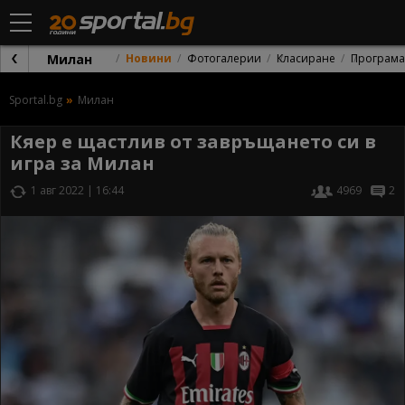
Милан
Новини
Фотогалерии
Класиране
Програма
Sportal.bg
Милан
Кяер е щастлив от завръщането си в
игра за Милан
1 авг 2022 | 16:44
4969
2